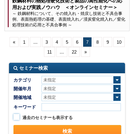
鉄鋼材料の熱処理硬化技術と製品の高性能化への応
用および実践ノウハウ ＜オンラインセミナー＞
～ 鉄鋼材料について、その焼入れ・焼戻し技術と不具合事
例、表面熱処理の基礎、表面焼入れ／浸炭窒化焼入れ／窒化
処理技術の応用と不具合事例 ～
«
1
…
3
4
5
6
7
8
9
10
11
…
22
»
セミナー検索
カテゴリ
開催年月
開催地域
キーワード
過去のセミナーも表示する