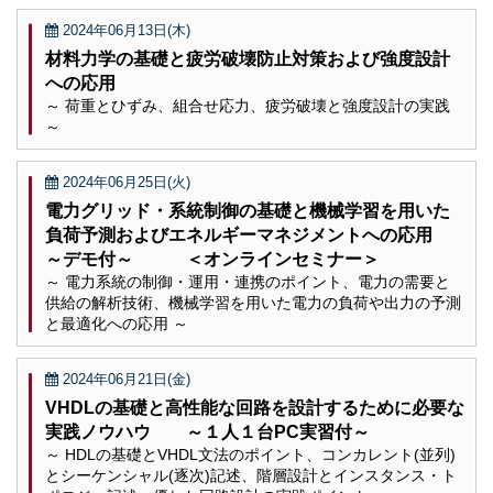
2024年06月13日(木)
材料力学の基礎と疲労破壊防止対策および強度設計
への応用
～ 荷重とひずみ、組合せ応力、疲労破壊と強度設計の実践
～
2024年06月25日(火)
電力グリッド・系統制御の基礎と機械学習を用いた
負荷予測およびエネルギーマネジメントへの応用
～デモ付～ ＜オンラインセミナー＞
～ 電力系統の制御・運用・連携のポイント、電力の需要と
供給の解析技術、機械学習を用いた電力の負荷や出力の予測
と最適化への応用 ～
2024年06月21日(金)
VHDLの基礎と高性能な回路を設計するために必要な
実践ノウハウ ～１人１台PC実習付～
～ HDLの基礎とVHDL文法のポイント、コンカレント(並列)
とシーケンシャル(逐次)記述、階層設計とインスタンス・ト