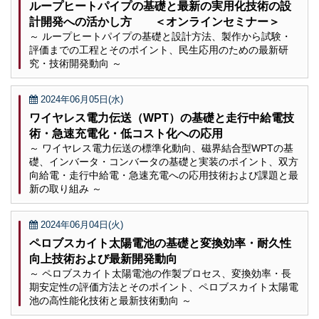
ループヒートパイプの基礎と最新の実用化技術の設
計開発への活かし方 ＜オンラインセミナー＞
～ ループヒートパイプの基礎と設計方法、製作から試験・
評価までの工程とそのポイント、民生応用のための最新研
究・技術開発動向 ～
2024年06月05日(水)
ワイヤレス電力伝送（WPT）の基礎と走行中給電技
術・急速充電化・低コスト化への応用
～ ワイヤレス電力伝送の標準化動向、磁界結合型WPTの基
礎、インバータ・コンバータの基礎と実装のポイント、双方
向給電・走行中給電・急速充電への応用技術および課題と最
新の取り組み ～
2024年06月04日(火)
ペロブスカイト太陽電池の基礎と変換効率・耐久性
向上技術および最新開発動向
～ ペロブスカイト太陽電池の作製プロセス、変換効率・長
期安定性の評価方法とそのポイント、ペロブスカイト太陽電
池の高性能化技術と最新技術動向 ～