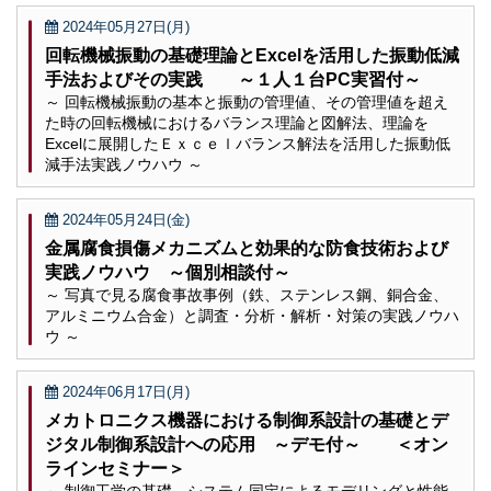
2024年05月27日(月)
回転機械振動の基礎理論とExcelを活用した振動低減
手法およびその実践 ～１人１台PC実習付～
～ 回転機械振動の基本と振動の管理値、その管理値を超え
た時の回転機械におけるバランス理論と図解法、理論を
Excelに展開したＥｘｃｅｌバランス解法を活用した振動低
減手法実践ノウハウ ～
2024年05月24日(金)
金属腐食損傷メカニズムと効果的な防食技術および
実践ノウハウ ～個別相談付～
～ 写真で見る腐食事故事例（鉄、ステンレス鋼、銅合金、
アルミニウム合金）と調査・分析・解析・対策の実践ノウハ
ウ ～
2024年06月17日(月)
メカトロニクス機器における制御系設計の基礎とデ
ジタル制御系設計への応用 ～デモ付～ ＜オン
ラインセミナー＞