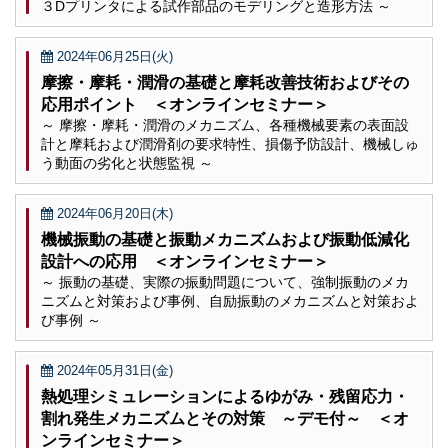
３Dプリンタによる試作部品のモデリングと造形方法 ～
2024年06月25日(火)
摩擦・摩耗・潤滑の基礎と摩耗改善技術およびその
応用ポイント ＜オンラインセミナー＞
～ 摩擦・摩耗・潤滑のメカニズム、各種機械要素の表面設
計と摩耗および潤滑剤の要求特性、損傷予防設計、機械しゅ
う動面の劣化と状態監視 ～
2024年06月20日(木)
機械振動の基礎と振動メカニズムおよび振動低減化
設計への応用 ＜オンラインセミナー＞
～ 振動の基礎、実際の振動問題について、強制振動のメカ
ニズムと対策および事例、自励振動のメカニズムと対策およ
び事例 ～
2024年05月31日(金)
熱処理シミュレーションによるゆがみ・残留応力・
割れ発生メカニズムとその対策 ～デモ付～ ＜オ
ンラインセミナー＞