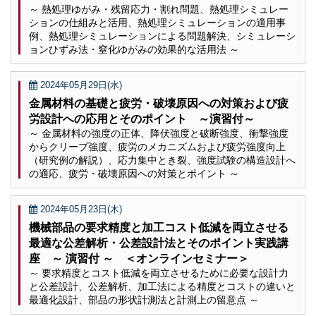
～ 熱処理ゆがみ・残留応力・割れ問題、熱処理シミュレー
ションの仕組みと活用、熱処理シミュレーションの適用事
例、熱処理シミュレーションによる問題解決、シミュレーシ
ョンひずみ法・窒化ゆがみの効果的な活用法 ～
2024年05月29日(水)
金属材料の基礎と疲労・破壊原因への対策および疲
労設計への応用とそのポイント ～演習付～
～ 金属材料の強度の正体、降伏強度と破断強度、衝撃強度
からクリープ強度、疲労のメカニズムおよび疲労強度向上
（研究例の解説）、応力集中とき裂、強度試験の構造設計へ
の適応、疲労・破壊原因への対策とポイント ～
2024年05月23日(木)
機械部品の要求精度と加工コスト低減を両立させる
最適な公差解析・公差設計法とそのポイント実践講
座 ～ 演習付 ～ ＜オンラインセミナー＞
～ 要求精度とコスト低減を両立させるために必要な設計力
と公差設計、公差解析、加工法による精度とコストの違いと
最適化設計、部品の形状計測法と計測上の留意点 ～