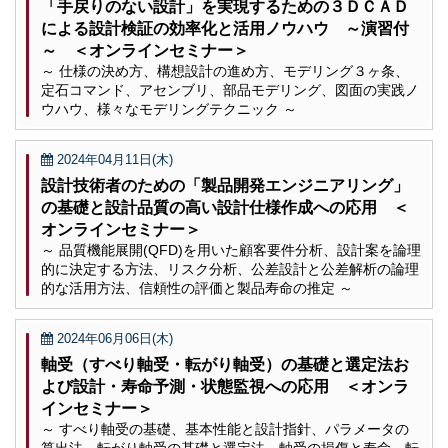
「手戻りのない設計」を実現するための３ＤＣＡＤ
による設計検証の効率化と活用ノウハウ ～演習付
～ ＜オンラインセミナー＞
～ 仕様の決め方、構想設計の進め方、モデリング３ヶ条、
定石コマンド、アセンブリ、部品モデリング、図面の実践ノ
ウハウ、様々なモデリングテクニック ～
2024年04月11日(木)
設計技術者のための「製品開発エンジニアリング」
の基礎と設計品質の高い設計仕様作成への応用 ＜
オンラインセミナー＞
～ 品質機能展開(QFD)を用いた顧客要件分析、設計案を論理
的に決定する方法、リスク分析、公差設計と公差解析の論理
的な活用方法、信頼性の評価と製品寿命の推定 ～
2024年06月06日(木)
軸受（すべり軸受・転がり軸受）の基礎と選定法お
よび設計・寿命予測・状態監視への応用 ＜オンラ
インセミナー＞
～ すべり軸受の基礎、基本性能と設計指針、パラメータの