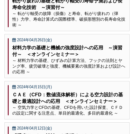
転がり疲れの基礎と転がり軸受の寿命予測および長
寿命化技術 ～演習付～
～ 転がり軸受の故障（損傷）と寿命、転がり疲れの（弾
性）力学、寿命計算式の国際標準、破損形態別の長寿命化技
術 ～
2024年04月26日(金)
材料力学の基礎と機械の強度設計への応用 ～演習
付～ ＜オンラインセミナー＞
～ 材料力学の基礎、ひずみの計算方法、フックの法則とヤ
ング率、疲労破壊と強度、機械要素の強度計算および設計へ
の応用 ～
2024年04月15日(月)
ＣＡＥ（CFD：数値流体解析）による空力設計の基
礎と最適設計への応用 ＜オンラインセミナー＞
～ 空気力学とCFDの基礎、CFDを用いた設計探査、ＣＦＤ
の設定に関する注意点、単目的最適化、多目的最適化 ～
2024年04月12日(金)