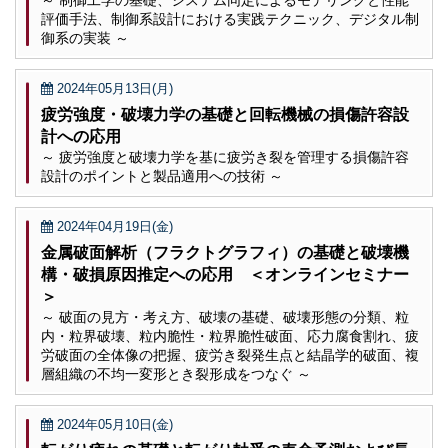
～ 制御工学の基礎、システム同定によるモデリングと性能
評価手法、制御系設計における実践テクニック、デジタル制
御系の実装 ～
2024年05月13日(月)
疲労強度・破壊力学の基礎と回転機械の損傷許容設
計への応用
～ 疲労強度と破壊力学を基に疲労き裂を管理する損傷許容
設計のポイントと製品適用への技術 ～
2024年04月19日(金)
金属破面解析（フラクトグラフィ）の基礎と破壊機
構・破損原因推定への応用 ＜オンラインセミナー
＞
～ 破面の見方・考え方、破壊の基礎、破壊形態の分類、粒
内・粒界破壊、粒内脆性・粒界脆性破面、応力腐食割れ、疲
労破面の全体像の把握、疲労き裂発生点と結晶学的破面、複
層組織の不均一変形とき裂形成をつなぐ ～
2024年05月10日(金)