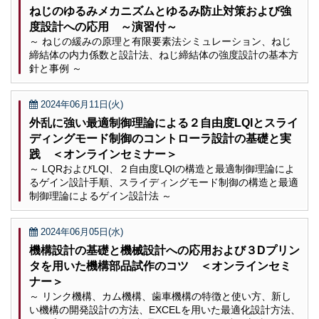
ねじのゆるみメカニズムとゆるみ防止対策および強
度設計への応用 ～演習付～
～ ねじの緩みの原理と有限要素法シミュレーション、ねじ
締結体の内力係数と設計法、ねじ締結体の強度設計の基本方
針と事例 ～
2024年06月11日(火)
外乱に強い最適制御理論による２自由度LQIとスライ
ディングモード制御のコントローラ設計の基礎と実
践 ＜オンラインセミナー＞
～ LQRおよびLQI、２自由度LQIの構造と最適制御理論によ
るゲイン設計手順、スライディングモード制御の構造と最適
制御理論によるゲイン設計法 ～
2024年06月05日(水)
機構設計の基礎と機械設計への応用および３Dプリン
タを用いた機構部品試作のコツ ＜オンラインセミ
ナー＞
～ リンク機構、カム機構、歯車機構の特徴と使い方、新し
い機構の開発設計の方法、EXCELを用いた最適化設計方法、