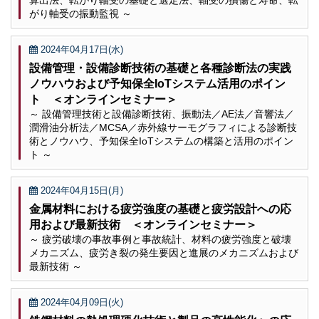
算出法、転がり軸受の基礎と選定法、軸受の損傷と寿命、転
がり軸受の振動監視 ～
2024年04月17日(水)
設備管理・設備診断技術の基礎と各種診断法の実践
ノウハウおよび予知保全IoTシステム活用のポイン
ト ＜オンラインセミナー＞
～ 設備管理技術と設備診断技術、振動法／AE法／音響法／
潤滑油分析法／MCSA／赤外線サーモグラフィによる診断技
術とノウハウ、予知保全IoTシステムの構築と活用のポイン
ト ～
2024年04月15日(月)
金属材料における疲労強度の基礎と疲労設計への応
用および最新技術 ＜オンラインセミナー＞
～ 疲労破壊の事故事例と事故統計、材料の疲労強度と破壊
メカニズム、疲労き裂の発生要因と進展のメカニズムおよび
最新技術 ～
2024年04月09日(火)