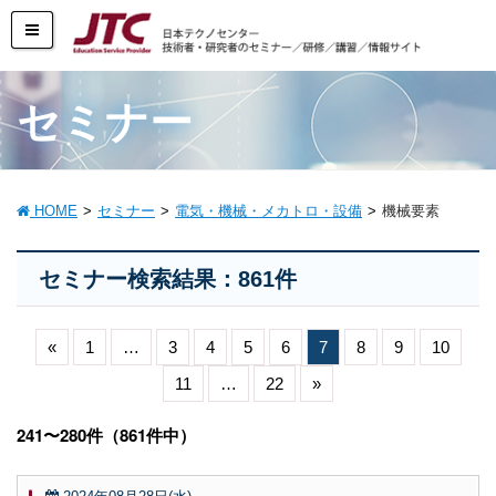
セミナー
HOME
セミナー
電気・機械・メカトロ・設備
機械要素
セミナー検索結果：861件
«
1
…
3
4
5
6
7
8
9
10
11
…
22
»
241〜280件（861件中）