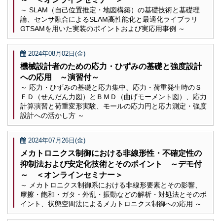
～ SLAM（自己位置推定・地図構築）の基礎技術と基礎理
論、センサ融合によるSLAM高性能化と最適化ライブラリ
GTSAMを用いた実装のポイントおよび実応用事例 ～
2024年08月02日(金)
機械設計者のための応力・ひずみの基礎と強度設計
への応用 ～演習付～
～ 応力・ひずみの基礎と応力集中、応力・荷重発生時のＳ
ＦＤ（せんだん力図）とＢＭＤ（曲げモーメント図）、応力
計算演習と荷重変形実験、モールの応力円と応力測定・強度
設計への活かし方 ～
2024年07月26日(金)
メカトロニクス制御における非線形性・不確定性の
抑制法および安定化技術とそのポイント ～デモ付
～ ＜オンラインセミナー＞
～ メカトロニクス制御系における非線形要素とその影響、
摩擦・飽和・ガタ・外乱・振動などの解析・対処法とそのポ
イント、状態空間法によるメカトロニクス制御への応用 ～