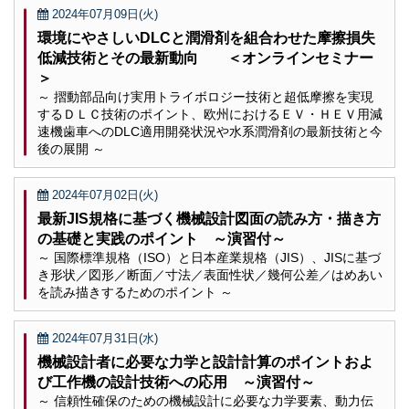
2024年07月09日(火)
環境にやさしいDLCと潤滑剤を組合わせた摩擦損失
低減技術とその最新動向 ＜オンラインセミナー
＞
～ 摺動部品向け実用トライボロジー技術と超低摩擦を実現
するＤＬＣ技術のポイント、欧州におけるＥＶ・ＨＥＶ用減
速機歯車へのDLC適用開発状況や水系潤滑剤の最新技術と今
後の展開 ～
2024年07月02日(火)
最新JIS規格に基づく機械設計図面の読み方・描き方
の基礎と実践のポイント ～演習付～
～ 国際標準規格（ISO）と日本産業規格（JIS）、JISに基づ
き形状／図形／断面／寸法／表面性状／幾何公差／はめあい
を読み描きするためのポイント ～
2024年07月31日(水)
機械設計者に必要な力学と設計計算のポイントおよ
び工作機の設計技術への応用 ～演習付～
～ 信頼性確保のための機械設計に必要な力学要素、動力伝