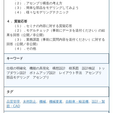
（２）．アセンブリ構造の考え方
（３）．簡単な部品をモデリングしてみよう
（４）．様々なモデリングテクニック
４． 質疑応答
（１）．セミナの内容に対する質疑応答
（２）．モデルチェック（事前にデータを送付ください）の結
果を回答（公開／非公開）
（３）．業務課題（事前に質問内容を送付ください）に対する
回答（公開／非公開）
（４）．その他
キーワード
仕様の明確化 機能の具現化 構想設計 樹系図 設計検証 トッ
プダウン設計 ボトムアップ設計 レイアウト手法 アセンブリ
部品モデリング アセンブリ
タグ
品質管理
、
未然防止
、
機械
、
機械要素
、
自動車・輸送機
、
設計・製
図・CAD