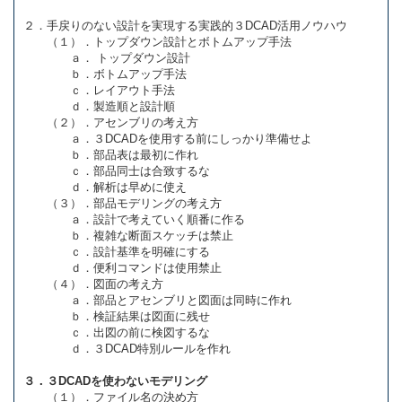
２．手戻りのない設計を実現する実践的３DCAD活用ノウハウ
（１）．トップダウン設計とボトムアップ手法
ａ． トップダウン設計
ｂ．ボトムアップ手法
ｃ．レイアウト手法
ｄ．製造順と設計順
（２）．アセンブリの考え方
ａ．３DCADを使用する前にしっかり準備せよ
ｂ．部品表は最初に作れ
ｃ．部品同士は合致するな
ｄ．解析は早めに使え
（３）．部品モデリングの考え方
ａ．設計で考えていく順番に作る
ｂ．複雑な断面スケッチは禁止
ｃ．設計基準を明確にする
ｄ．便利コマンドは使用禁止
（４）．図面の考え方
ａ．部品とアセンブリと図面は同時に作れ
ｂ．検証結果は図面に残せ
ｃ．出図の前に検図するな
ｄ．３DCAD特別ルールを作れ
３．３DCADを使わないモデリング
（１）．ファイル名の決め方