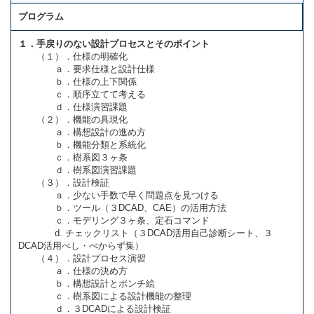
プログラム
１．手戻りのない設計プロセスとそのポイント
（１）．仕様の明確化
ａ．要求仕様と設計仕様
ｂ．仕様の上下関係
ｃ．順序立てて考える
ｄ．仕様演習課題
（２）．機能の具現化
ａ．構想設計の進め方
ｂ．機能分類と系統化
ｃ．樹系図３ヶ条
ｄ．樹系図演習課題
（３）．設計検証
ａ．少ない手数で早く問題点を見つける
ｂ．ツール（３DCAD、CAE）の活用方法
ｃ．モデリング３ヶ条、定石コマンド
d. チェックリスト（３DCAD活用自己診断シート、３
DCAD活用べし・べからず集）
（４）．設計プロセス演習
ａ．仕様の決め方
ｂ．構想設計とポンチ絵
ｃ．樹系図による設計機能の整理
ｄ．３DCADによる設計検証