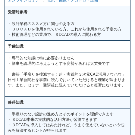
オンラインセミナー
、
電気・機械・メカトロ・設備
受講対象者
・設計業務のススメ方に関心のある方
・３ＤＣＡＤを使用されている方、これから使用される予定の方
・技術管理などの業務で、３DCADの導入に関わる方
予備知識
・専門的な知識は特に必要ありません
・物事を論理的に考えようとする姿勢があれば大丈夫です
書籍「手戻りを撲滅する！超・実践的３次元CAD活用ノウハウ」
日刊工業新聞社を事前に読んでおいていただけると理解が深まりま
す。また、セミナー受講後に読んでいただけると復習になります。
修得知識
・手戻りのない設計の進め方とそのポイントを理解できます
・３DCAD本来の実践的な活用方法が習得できます
・３DCADを導入してはみたけれど、うまく使えていないという悩
みを解決するヒントが得られます