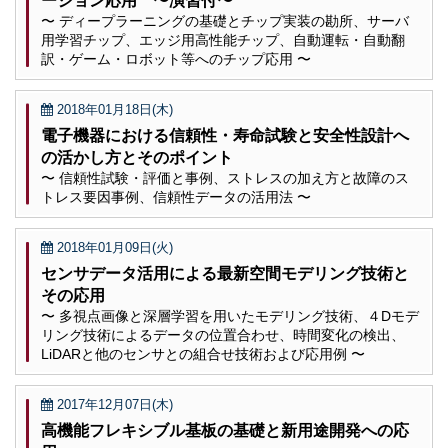
ーション応用 〜演習付〜
〜 ディープラーニングの基礎とチップ実装の勘所、サーバ
用学習チップ、エッジ用高性能チップ、自動運転・自動翻
訳・ゲーム・ロボット等へのチップ応用 〜
2018年01月18日(木)
電子機器における信頼性・寿命試験と安全性設計へ
の活かし方とそのポイント
〜 信頼性試験・評価と事例、ストレスの加え方と故障のス
トレス要因事例、信頼性データの活用法 〜
2018年01月09日(火)
センサデータ活用による最新空間モデリング技術と
その応用
〜 多視点画像と深層学習を用いたモデリング技術、４Dモデ
リング技術によるデータの位置合わせ、時間変化の検出、
LiDARと他のセンサとの組合せ技術および応用例 〜
2017年12月07日(木)
高機能フレキシブル基板の基礎と新用途開発への応