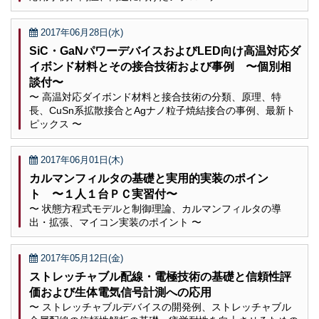
2017年06月28日(水)
SiC・GaNパワーデバイスおよびLED向け高温対応ダ
イボンド材料とその接合技術および事例 〜個別相
談付〜
〜 高温対応ダイボンド材料と接合技術の分類、原理、特
長、CuSn系拡散接合とAgナノ粒子焼結接合の事例、最新ト
ピックス 〜
2017年06月01日(木)
カルマンフィルタの基礎と実用的実装のポイン
ト 〜１人１台ＰＣ実習付〜
〜 状態方程式モデルと制御理論、カルマンフィルタの導
出・拡張、マイコン実装のポイント 〜
2017年05月12日(金)
ストレッチャブル配線・電極技術の基礎と信頼性評
価および生体電気信号計測への応用
〜 ストレッチャブルデバイスの開発例、ストレッチャブル