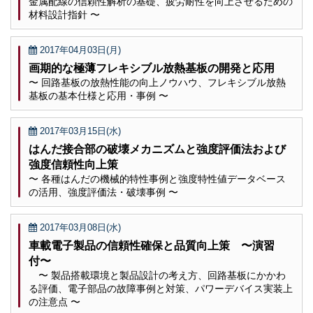
金属配線の信頼性解析の基礎、疲労耐性を向上させるための
材料設計指針 〜
2017年04月03日(月)
画期的な極薄フレキシブル放熱基板の開発と応用
〜 回路基板の放熱性能の向上ノウハウ、フレキシブル放熱
基板の基本仕様と応用・事例 〜
2017年03月15日(水)
はんだ接合部の破壊メカニズムと強度評価法および
強度信頼性向上策
〜 各種はんだの機械的特性事例と強度特性値データベース
の活用、強度評価法・破壊事例 〜
2017年03月08日(水)
車載電子製品の信頼性確保と品質向上策 〜演習
付〜
〜 製品搭載環境と製品設計の考え方、回路基板にかかわ
る評価、電子部品の故障事例と対策、パワーデバイス実装上
の注意点 〜