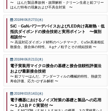
〜 はんだ製品事故例・故障解析・クリーン生産と鉛フリー
はんだ特有の現象および不具合対策 〜
2018年06月27日(水)
SiC・GaNパワーデバイスおよびLED向け高耐熱・低
抵抗ダイボンドの接合技術と実用ポイント 〜個別
相談付〜
〜 高温対応ダイボンド材料のベンチマーク、ＣuSn系液相拡
散接合、接合体の特性、Ａgナノ粒子とその焼結技術 〜
2018年06月21日(木)
電子実装用マイクロ接合の基礎と接合信頼性評価法
および最新接合技術
〜 鉛フリーはんだ、アンダーフィルの機械的特性、熱疲労
寿命評価、応力−ひずみ解析 〜
2018年03月14日(水)
電子機器におけるノイズ対策の基礎と製品への応用
〜１人1台ＰＣ実習付 〜
〜 ＥＭC試験（ＥＭＩとＥＭＳ）の概要、３Ｄ電磁界シミ