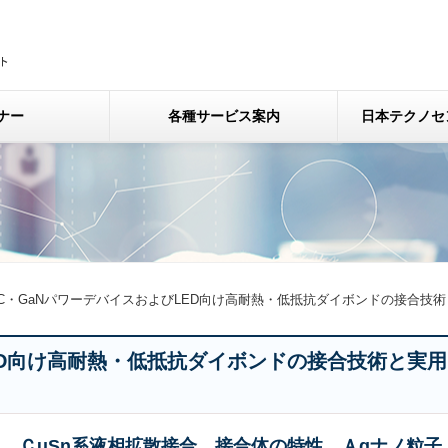
ナー
各種サービス案内
日本テクノセ
iC・GaNパワーデバイスおよびLED向け高耐熱・低抵抗ダイボンドの接
LED向け高耐熱・低抵抗ダイボンドの接合技術と実用
、ＣuSn系液相拡散接合、接合体の特性、Ａgナノ粒子