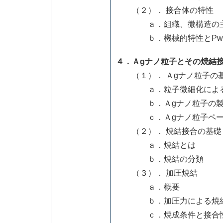
（２）． 接合体の特性
ａ．組織、微構造の主
ｂ．機械的特性とPwＣ
４．Ａgナノ粒子とその焼結
（１）． Ａgナノ粒子の
ａ．粒子微細化によるメ
ｂ．Ａgナノ粒子の製
ｃ．Ａgナノ粒子ペース
（２）． 焼結接合の基礎
ａ．焼結とは
ｂ．焼結の分類
（３）． 加圧焼結
ａ．概要
ｂ．加圧力による焼結
ｃ．焼成条件と接合