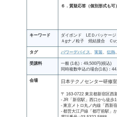
６．質疑応答（個別形式も可
キーワード
ダイボンド LEＤパッケージ
Ａgナノ粒子 焼結接合 Ｃu
タグ
パワーデバイス
、
実装
、
伝熱
受講料
一般 (1名)：49,500円(税込)
同時複数申込の場合(1名)：44,
会場
日本テクノセンター研修
〒 163-0722 東京都新
- JR「新宿駅」西口から徒歩1
- 東京メトロ丸ノ内線「西新
- 都営大江戸線「都庁前駅」
電話番号 : 03-5322-5888