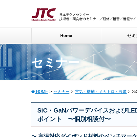
Home
セミ
セミナー
HOME
セミナー
電気・機械・メカトロ・設備
S
SiC・GaNパワーデバイスおよび
ポイント 〜個別相談付〜
〜 高温対応ダイボンド材料のベンチマーク