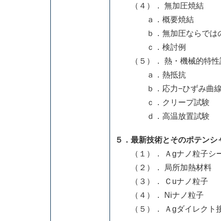
（４）． 無加圧焼結
ａ．概要焼結
ｂ．無加圧ならではの
ｃ．検討例
（５）． 熱・機械的特性
ａ．熱抵抗
ｂ．応力−ひずみ曲
ｃ．クリープ試験
ｄ．高温放置試験
５．最新技術とそのポテンシ
（１）． Ａgナノ粒子シ
（２）． 局所加熱材料
（３）． Ｃuナノ粒子
（４）． Niナノ粒子
（５）． Ａgダイレクト