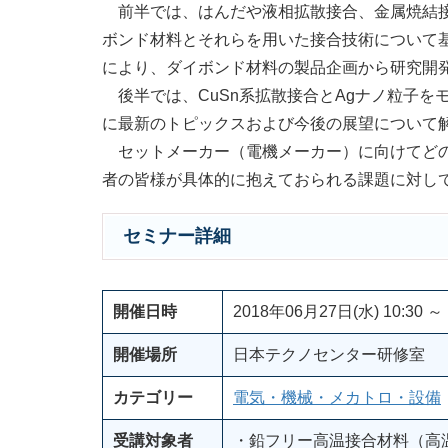
前半では、はんだや液相拡散接合、金属焼結接合
ボンド材料とそれらを用いた接合技術について
により、ダイボンド材料の製品企画から研究開
後半では、CuSn系拡散接合とAgナノ粒子を
に最新のトピックスおよび今後の展望について
セットメーカー（電機メーカー）に向けてどの
者の皆様が具体的に抱えておられる課題に対し
セミナー詳細
開催日時
2018年06月27日(水) 10:30 ～ 
開催場所
日本テクノセンター研修室
カテゴリー
電気・機械・メカトロ・設備
受講対象者
・鉛フリー高温接合材料（高