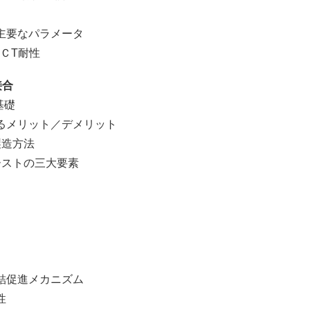
要なパラメータ
T耐性
接合
基礎
リット／デメリット
造方法
トの三大要素
促進メカニズム
性