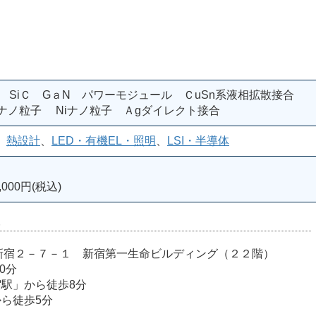
）
 SiＣ GａN パワーモジュール ＣuSn系液相拡散接合
ナノ粒子 Niナノ粒子 Ａgダイレクト接合
、
熱設計
、
LED・有機EL・照明
、
LSI・半導体
000円(税込)
室
宿区西新宿２－７－１ 新宿第一生命ビルディング（２２階）
0分
宿駅」から徒歩8分
から徒歩5分