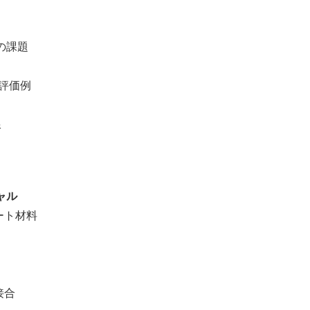
課題
評価例
線
ャル
ート材料
接合