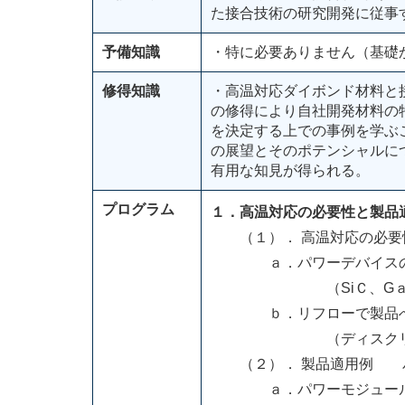
た接合技術の研究開発に従事
予備知識
・特に必要ありません（基礎
修得知識
・高温対応ダイボンド材料と
の修得により自社開発材料の
を決定する上での事例を学ぶ
の展望とそのポテンシャルに
有用な知見が得られる。
プログラム
１．高温対応の必要性と製品
（１）． 高温対応の必要
ａ．パワーデバイスの
（SiＣ、GａNパ
ｂ．リフローで製品へ
（ディスクリート半
（２）． 製品適用例 パ
ａ．パワーモジュール