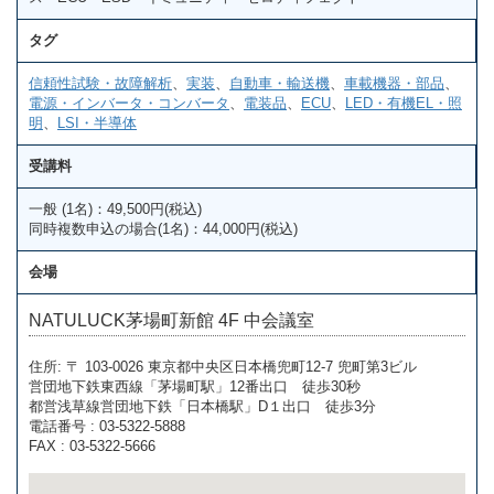
タグ
信頼性試験・故障解析
、
実装
、
自動車・輸送機
、
車載機器・部品
、
電源・インバータ・コンバータ
、
電装品
、
ECU
、
LED・有機EL・照
明
、
LSI・半導体
受講料
一般 (1名)：49,500円(税込)
同時複数申込の場合(1名)：44,000円(税込)
会場
NATULUCK茅場町新館 4F 中会議室
住所: 〒 103-0026 東京都中央区日本橋兜町12-7 兜町第3ビル
営団地下鉄東西線「茅場町駅」12番出口 徒歩30秒
都営浅草線営団地下鉄「日本橋駅」D１出口 徒歩3分
電話番号 : 03-5322-5888
FAX : 03-5322-5666