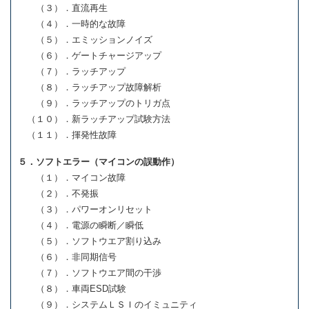
（３）．直流再生
（４）．一時的な故障
（５）．エミッションノイズ
（６）．ゲートチャージアップ
（７）．ラッチアップ
（８）．ラッチアップ故障解析
（９）．ラッチアップのトリガ点
（１０）．新ラッチアップ試験方法
（１１）．揮発性故障
５．ソフトエラー（マイコンの誤動作）
（１）．マイコン故障
（２）．不発振
（３）．パワーオンリセット
（４）．電源の瞬断／瞬低
（５）．ソフトウエア割り込み
（６）．非同期信号
（７）．ソフトウエア間の干渉
（８）．車両ESD試験
（９）．システムＬＳＩのイミュニティ