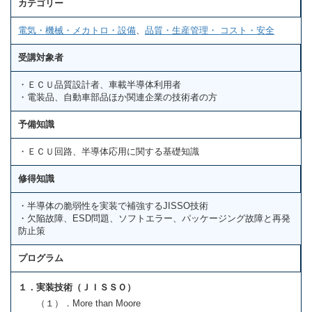
カテゴリー
電気・機械・メカトロ・設備
、
品質・生産管理・ コスト・安全
受講対象者
・ＥＣＵ品質設計者、車載半導体利用者
・電装品、自動車部品ほか関連企業の技術者の方
予備知識
・ＥＣＵ回路、半導体応用に関する基礎知識
修得知識
・半導体の脆弱性を実装で補強するJISSO技術
・欠陥故障、ESD問題、ソフトエラー、パッケージング故障と再発
防止策
プログラム
１．実装技術（ＪＩＳＳＯ）
（１）．More than Moore