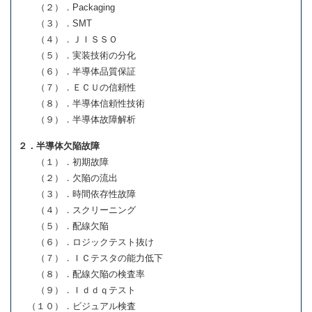
（２）．Packaging
（３）．SMT
（４）．ＪＩＳＳＯ
（５）．実装技術の分化
（６）．半導体品質保証
（７）．ＥＣＵの信頼性
（８）．半導体信頼性技術
（９）．半導体故障解析
２．半導体欠陥故障
（１）．初期故障
（２）．欠陥の流出
（３）．時間依存性故障
（４）．スクリーニング
（５）．配線欠陥
（６）．ロジックテスト抜け
（７）．ＩＣテスタの能力低下
（８）．配線欠陥の検査率
（９）．Ｉｄｄｑテスト
（１０）．ビジュアル検査