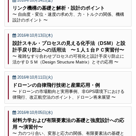
2016年10月14日(金)
リンク機構の基礎と解析・設計のポイント
〜 自由度・変位・速度の求め方、力・トルクの関係、機構
設計のポイント 〜
2016年10月13日(木)
設計スキル・プロセスの見える化手法（DSM）と設
計手戻り防止への活用法 〜１人１台ＰＣ実習付〜
〜 複雑なすり合わせプロセスの可視化と設計手戻り防止に
活かすＤＳＭ（Design Structure Matrix）とその応用 〜
2016年10月11日(火)
ドローンの自律飛行技術と産業応用・例
〜 ドローンの市場動向と実用事例、非GPS環境下における
律飛行、改正航空法のポイント、ドローン将来展望 〜
2016年10月05日(水)
材料力学および有限要素法の基礎と強度設計への応
用 〜演習付〜
〜 力のつり合い、変形と応力の関係、有限要素法の基礎と