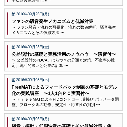
2016年09月26日(月)
ファンの騒音発生メカニズムと低減対策
〜 ファン騒音・流れの可視化、流れの数値解析、騒音発生
メカニズムとその低減方法 〜
2016年09月23日(金)
公差設計の基礎と実務活用のノウハウ 〜演習付〜
〜 公差設計のPDCA、ばらつきの分類と対策、不良率の推
定、統計的扱いと公差の計算 〜
2016年09月08日(木)
FreeMATによるフィードバック制御の基礎とモデル
化の実践講座 〜1人1台ＰＣ実習付〜
〜 ＦｒｅｅMATによるPIDコントローラ制御とパラメータ調
整、ブロック図の動作、安定性・応答性の判別 〜
2016年09月05日(月)
騒音・振動・低周波音の基礎とその低減対策・例