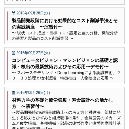
2016年09月28日(水)
製品開発段階における効果的なコスト削減手法とそ
の実践講座 〜演習付〜
〜 現状コスト把握・目標コスト設定と差の分析、機能分析
の演習と製品のコスト削減実習 〜
2016年09月27日(火)
コンピュータビジョン・マシンビジョンの基礎と認
識・検出の最新技術およびその応用〜デモ付〜
〜 スパースモデリング・Deep Learningによる認識技術、２
Ｄ・３Ｄ処理と物体認識、特徴抽出・人物検出と応用 〜
2016年09月26日(月)
材料力学の基礎と疲労強度・寿命設計への活かし
方 〜演習付〜
〜製品開発時の破損事故防止への考え方と対処法、部材に発
生する応力とひずみと組成破壊の条件、金属疲労のメカニズ
ムと疲労損傷、各種機械・部品の疲労強度と疲労強度設計基
準と疲労強度増大法〜