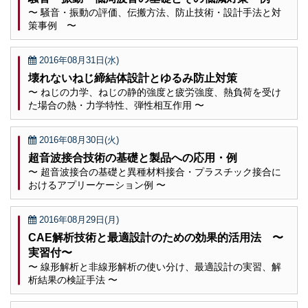
〜 騒音・振動の評価、伝搬方法、防止技術・設計手法と対
策事例 〜
2016年08月31日(水)
壊れないねじ締結体設計とゆるみ防止対策
〜 ねじの力学、ねじの静的強度と疲労強度、熱負荷を受け
た場合の熱・力学特性、弾性相互作用 〜
2016年08月30日(火)
超音波接合技術の基礎と製品への応用・例
〜 超音波接合の基礎と異種材料接合・プラスチック接合に
おけるアプリーケーション例 〜
2016年08月29日(月)
CAE解析技術と最適設計のための効果的活用法 〜
実習付〜
〜 線形解析と非線形解析の使い分け、最適設計の実習、解
析結果の検証手法 〜