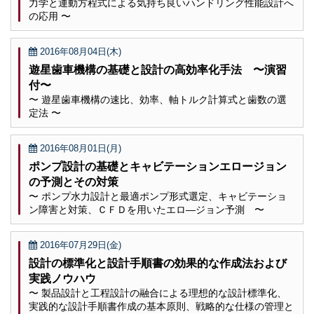
力学と運動方程式による気持ち良いハンドリング性能設計へ
の応用 〜
2016年08月04日(木)
遊星歯車機構の基礎と設計の高効率化手法 〜演習
付〜
〜 遊星歯車機構の速比、効率、軸トルク計算式と歯数の選
定法 〜
2016年08月01日(月)
ポンプ設計の基礎とキャビテーションエロージョン
の予測とその対策
〜 ポンプ水力設計と最適ポンプ形式選定、キャビテーショ
ン障害と対策、ＣＦＤを用いたエロ―ジョン予測 〜
2016年07月29日(金)
設計の標準化と設計手順書の効果的な作成法および
実践ノウハウ
〜 製品設計と工程設計の融合による理想的な設計標準化、
実践的な設計手順書作成の基本原則、戦略的な仕様の管理と