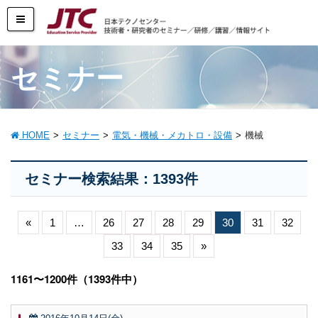
セミナー
HOME
セミナー
電気・機械・メカトロ・設備
機械
セミナー検索結果：1393件
«
1
…
26
27
28
29
30
31
32
33
34
35
»
1161〜1200件（1393件中）