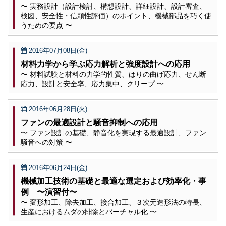
〜 実務設計（設計検討、構想設計、詳細設計、設計審査、
検図、安全性・信頼性評価）のポイント、機械部品を巧く使
うための要点 〜
2016年07月08日(金)
材料力学から学ぶ応力解析と強度設計への応用
〜 材料試験と材料の力学的性質、はりの曲げ応力、せん断
応力、設計と安全率、応力集中、クリープ 〜
2016年06月28日(火)
ファンの最適設計と騒音抑制への応用
〜 ファン設計の基礎、静音化を実現する最適設計、ファン
騒音への対策 〜
2016年06月24日(金)
機械加工技術の基礎と最適な選定および効率化・事
例 〜演習付〜
〜 変形加工、除去加工、接合加工、３次元造形法の特長、
生産におけるムダの排除とバーチャル化 〜