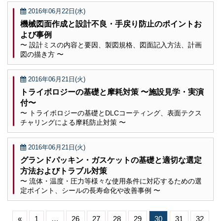
2016年06月22日(水)
機械図面作成と設計不良・手戻り防止のポイントお
よび事例
〜 設計ミスの内容と要因、製図規格、図面記入方法、計画
図の描き方 〜
2016年06月21日(火)
トライボロジーの基礎と摩耗対策 〜施設見学・実演
付〜
〜 トライボロジーの基礎とDLCコーティング、表面テクス
チャリングによる摩耗防止対策 〜
2016年06月21日(火)
グランドパッキン・ガスケットの基礎と適切な選定
方法およびトラブル対策
〜 流体・温度・圧力等様々な使用条件に対応するための選
定ポイント、シールの長寿命化や改善事例 〜
«
1
…
26
27
28
29
30
31
32