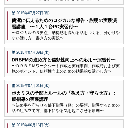
2015年07月27日(月)
簡潔に伝えるためのロジカルな報告・説明の実践演
習講座 〜１人１台PC実習付〜
〜ロジカルの３要点、納得感を高める話をつくる、分かりや
すい話し方・書き方の実践〜
2015年07月09日(木)
DRBFMの進め方と信頼性向上への応用〜演習付〜
〜ＤＲＢＦＭワークシート作成と実施事例、作成時および実
施のポイント、信頼性向上のための効果的な活かし方〜
2015年07月01日(水)
ポカミスの予防とルールの「教え方・守らせ方」：
躾指導の実践講座
〜決め事を守らせる部下指導（躾）の要領、指導するための
話の組み立て方、部下にやる気を起こさせる原則〜
2015年06月16日(火)