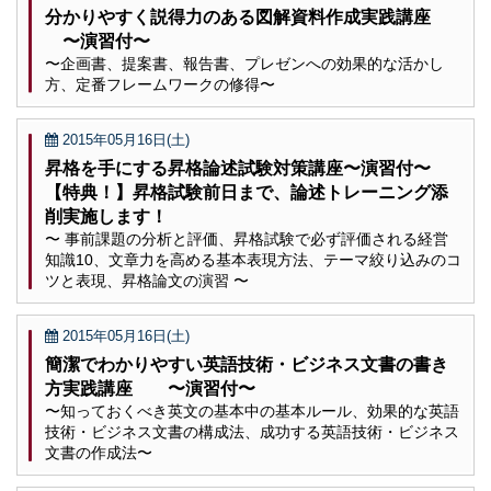
分かりやすく説得力のある図解資料作成実践講座
〜演習付〜
〜企画書、提案書、報告書、プレゼンへの効果的な活かし
方、定番フレームワークの修得〜
2015年05月16日(土)
昇格を手にする昇格論述試験対策講座〜演習付〜
【特典！】昇格試験前日まで、論述トレーニング添
削実施します！
〜 事前課題の分析と評価、昇格試験で必ず評価される経営
知識10、文章力を高める基本表現方法、テーマ絞り込みのコ
ツと表現、昇格論文の演習 〜
2015年05月16日(土)
簡潔でわかりやすい英語技術・ビジネス文書の書き
方実践講座 〜演習付〜
〜知っておくべき英文の基本中の基本ルール、効果的な英語
技術・ビジネス文書の構成法、成功する英語技術・ビジネス
文書の作成法〜