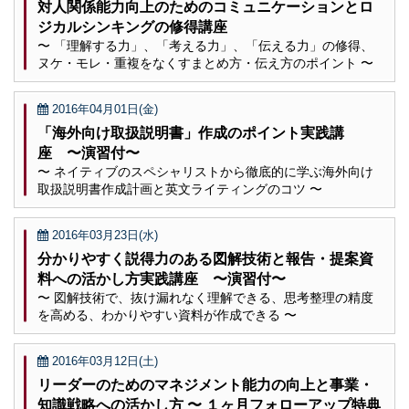
対人関係能力向上のためのコミュニケーションとロ
ジカルシンキングの修得講座
〜 「理解する力」、「考える力」、「伝える力」の修得、
ヌケ・モレ・重複をなくすまとめ方・伝え方のポイント 〜
2016年04月01日(金)
「海外向け取扱説明書」作成のポイント実践講
座 〜演習付〜
〜 ネイティブのスペシャリストから徹底的に学ぶ海外向け
取扱説明書作成計画と英文ライティングのコツ 〜
2016年03月23日(水)
分かりやすく説得力のある図解技術と報告・提案資
料への活かし方実践講座 〜演習付〜
〜 図解技術で、抜け漏れなく理解できる、思考整理の精度
を高める、わかりやすい資料が作成できる 〜
2016年03月12日(土)
リーダーのためのマネジメント能力の向上と事業・
知識戦略への活かし方 〜 １ヶ月フォローアップ特典