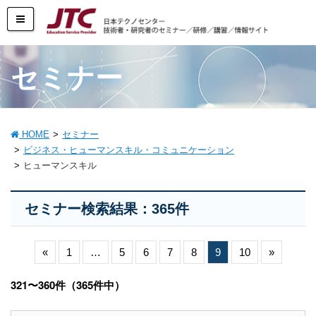
セミナー
HOME
セミナー
ビジネス・ヒューマンスキル・コミュニケーション
ヒューマンスキル
セミナー検索結果：365件
«
1
…
5
6
7
8
9
10
»
321〜360件（365件中）