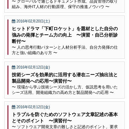
〜 グローバルで通じるドキュメント作成、品質管理の取り
組み、海外IT人材の行動原理、保守の推進ノウハウ 〜
2016年02月20日(土)
ヒットドラマ「下町ロケット」を題材とした自分の
強みの発揮とチーム力の向上 〜演習・自己分析診
断付〜
〜 人の思考行動パターンと人材分析手法、自分力発揮の仕
方と強い組織のあり方 〜
2016年02月12日(金)
技術シーズを効果的に活用する潜在ニーズ抽出法と
製品開発への応用〜演習付〜
〜 現場から学ぶ技術シーズの活かし方、仮説思考を用いた
シーズ活用、開発組織力の高め方と製品開発への応用 〜
2016年02月12日(金)
トラブルを防ぐためのソフトウェア文章記述の基本
とそのポイント 〜演習付〜
〜 ソフトウエア開発文章の難しさと記述のポイント、要求