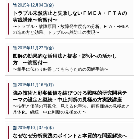
2015年12月04日(金)
トラブル未然防止と失敗しないＦＭＥＡ・ＦＴＡの
実践講座〜演習付〜
〜トラブル・故障原因・故障発生度合の分析、FTA・FMEA
の進め方と効果、トラブル未然防止の実現〜
2015年11月27日(金)
図解の効果的な活用法と提案・説明への活かし
方 〜演習付〜
〜相手に伝わり納得してもらうための図解手法〜
2015年11月16日(月)
強み技術と顧客価値を結びつける戦略的研究開発テ
ーマの設定と継続・中止判断の見極め方実践講座
〜技術と価値の可視化、見える化手法、顧客価値の見極めと
具体化、継続・中止判断の見極め方〜
2015年10月07日(水)
なぜなぜ分析実践のポイントと本質的な問題解決へ