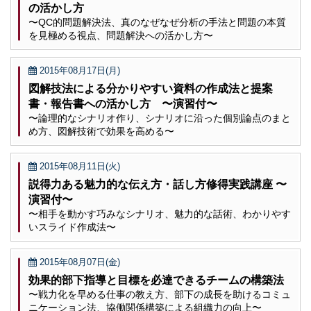
の活かし方
〜QC的問題解決法、真のなぜなぜ分析の手法と問題の本質
を見極める視点、問題解決への活かし方〜
2015年08月17日(月)
図解技法による分かりやすい資料の作成法と提案
書・報告書への活かし方 〜演習付〜
〜論理的なシナリオ作り、シナリオに沿った個別論点のまと
め方、図解技術で効果を高める〜
2015年08月11日(火)
説得力ある魅力的な伝え方・話し方修得実践講座 〜
演習付〜
〜相手を動かす巧みなシナリオ、魅力的な話術、わかりやす
いスライド作成法〜
2015年08月07日(金)
効果的部下指導と目標を必達できるチームの構築法
〜戦力化を早める仕事の教え方、部下の成長を助けるコミュ
ニケーション法、協働関係構築による組織力の向上〜