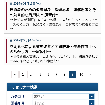
2015年05月13日(水)
技術者のための仮説思考、論理思考、図解思考とそ
の効果的な活用法 〜演習付〜
〜 技術者が直面する「３つの壁」、3方からのビジネスフェ
ーズの考え方、仮説思考・論理思考・図解思考の意義と方法
〜
2015年05月07日(木)
見える化による業務改善と問題解決・生産性向上へ
の活かし方 〜演習付〜
〜間接業務の実態の「見える化」のポイント、問題点発見ツ
ールの作成とその効果的活用法〜
«
1
…
5
6
7
8
9
10
»
セミナー検索
カテゴリ
開催年月