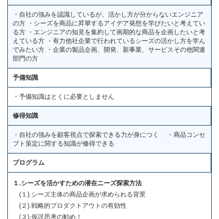
・自社の強みを認識しているが、活かし方が分からないエンジニア
の方 ・シーズを商品に昇華するアイデア発想を学びたいと考えてい
る方 ・エンジニアの知見を集約して画期的な商品を企画したいと考
えている方 ・有力他社企業で行われているシーズの活かし方を学ん
でみたい方 ・企業の製品企画、開発、新事業、サービスその他関連
部門の方
予備知識
・予備知識はとくに必要としません
修得知識
・自社の強みを顧客視点で探索できる力が身につく ・商品コンセ
プト策定に関する知識が修得できる
プログラム
１.シーズを活かすための潜在ニーズ探索方法
(１).シーズ主体の商品企画が求められる背景
(２).戦略的プロダクトアウトの有効性
(３).仮説思考の勧め！