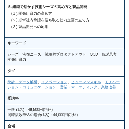
５.組織で活かす技術シーズの高め方と製品開発
(１).開発組織力の高め方
(２).必ず社内承認を勝ち取る社内企画の立て方
(３).製品開発への応用
キーワード
シーズ 潜在ニーズ 戦略的プロダクトアウト QCD 仮説思考
開発組織力
タグ
統計・データ解析
、
イノベーション
、
ヒューマンスキル
、
モチベー
ション・コミュニケーション
、
営業・マーケティング
、
業務改善
受講料
一般 (1名)：49,500円(税込)
同時複数申込の場合(1名)：44,000円(税込)
会場