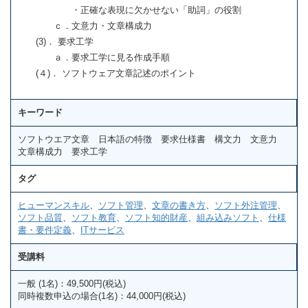
・正確な表現に欠かせない「助詞」の役割
ｃ．文意力・文章構成力
(3)． 要求工学
ａ．要求工学に見る作成手順
(４)． ソフトウェア文章記述のポイント
キーワード
ソフトウエア文章 日本語の特徴 要求仕様書 構文力 文意力
文章構成力 要求工学
タグ
ヒューマンスキル
、
ソフト管理
、
文章の書き方
、
ソフト外注管理
、
ソフト品質
、
ソフト教育
、
ソフト知的財産
、
組み込みソフト
、
仕様
書・要件定義
、
ITサービス
受講料
一般 (1名)：49,500円(税込)
同時複数申込の場合(1名)：44,000円(税込)