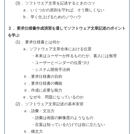
(3)． ソフトウエア文章を記述するときのコツ
a． いくつかの原則を守れば、そう難しくない
b． 早く仕上げるためのノウハウ
２． 要求仕様書作成演習を通してソフトウェア文章記述のポイント
を学ぶ
(1)． 要求仕様書とは何か
a．ソフトウェア文章全体における位置
・本来はユーザーが作るものだが、素人には無理
・ユーザーとベンダーの位置づけ
・システム開発手法例
ｂ．要求仕様書の目的
ｃ．要求仕様書の機能
ｄ．作成に必要な能力
e．なぜ今、問題になっているのか
(2)． ソフトウェア文章記述の基本実習
ａ．語彙・文法力
・語彙は画面の解像度のようなもの
・言葉は知っているだけでは役に立たない
ｂ．構文力