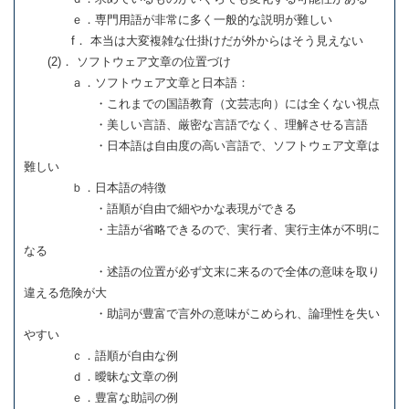
ｅ．専門用語が非常に多く一般的な説明が難しい
f． 本当は大変複雑な仕掛けだが外からはそう見えない
(2)． ソフトウェア文章の位置づけ
ａ．ソフトウェア文章と日本語：
・これまでの国語教育（文芸志向）には全くない視点
・美しい言語、厳密な言語でなく、理解させる言語
・日本語は自由度の高い言語で、ソフトウェア文章は
難しい
ｂ．日本語の特徴
・語順が自由で細やかな表現ができる
・主語が省略できるので、実行者、実行主体が不明に
なる
・述語の位置が必ず文末に来るので全体の意味を取り
違える危険が大
・助詞が豊富で言外の意味がこめられ、論理性を失い
やすい
ｃ．語順が自由な例
ｄ．曖昧な文章の例
ｅ．豊富な助詞の例