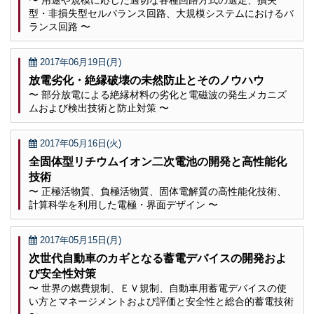
〜 用途や規模に応じた適切な各種回路方式の選定、損失
型・非損失型セルバランス回路、大規模システムにおけるバ
ランス回路 〜
2017年06月19日(月)
放電劣化・絶縁破壊の未然防止とそのノウハウ
〜 部分放電による絶縁材料の劣化と電磁波の発生メカニズ
ムおよび検出技術と防止対策 〜
2017年05月16日(火)
全固体型リチウムイオン二次電池の開発と高性能化
技術
〜 正極活物質、負極活物質、固体電解質の高性能化技術、
計算科学を利用した電極・界面デザイン 〜
2017年05月15日(月)
次世代自動車のカギとなる蓄電デバイスの開発およ
び安全性対策
〜 世界の燃費規制、ＥＶ規制、自動車用蓄電デバイスの使
い方とマネージメントおよび評価と安全性と総合的蓄電技術