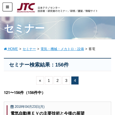
セミナー
HOME
セミナー
電気・機械・メカトロ・設備
蓄電
セミナー検索結果：156件
«
1
2
3
4
121〜156件（156件中）
2018年04月23日(月)
電気自動車ＥＶの主要技術と今後の展望