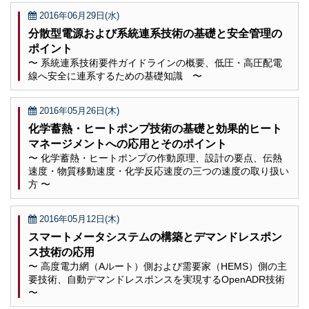
2016年06月29日(水)
分散型電源および系統連系技術の基礎と安全管理の
ポイント
〜 系統連系技術要件ガイドラインの概要、低圧・高圧配電
線へ安全に連系するための基礎知識 〜
2016年05月26日(木)
化学蓄熱・ヒートポンプ技術の基礎と効果的ヒート
マネージメントへの応用とそのポイント
〜 化学蓄熱・ヒートポンプの作動原理、設計の要点、伝熱
速度・物質移動速度・化学反応速度の三つの速度の取り扱い
方 〜
2016年05月12日(木)
スマートメータシステムの構築とデマンドレスポン
ス技術の応用
〜 高度電力網（Aルート）側および需要家（HEMS）側の主
要技術、自動デマンドレスポンスを実現するOpenADR技術
〜