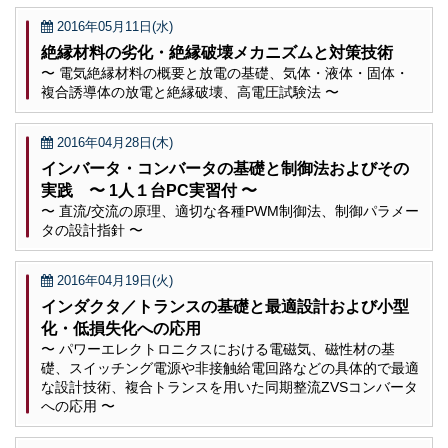
2016年05月11日(水)
絶縁材料の劣化・絶縁破壊メカニズムと対策技術
〜 電気絶縁材料の概要と放電の基礎、気体・液体・固体・
複合誘導体の放電と絶縁破壊、高電圧試験法 〜
2016年04月28日(木)
インバータ・コンバータの基礎と制御法およびその
実践 〜 1人１台PC実習付 〜
〜 直流/交流の原理、適切な各種PWM制御法、制御パラメー
タの設計指針 〜
2016年04月19日(火)
インダクタ／トランスの基礎と最適設計および小型
化・低損失化への応用
〜 パワーエレクトロニクスにおける電磁気、磁性材の基
礎、スイッチング電源や非接触給電回路などの具体的で最適
な設計技術、複合トランスを用いた同期整流ZVSコンバータ
への応用 〜