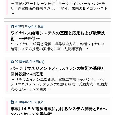
〜 電動パワートレーン技術、モータ・インバータ・バッテ
リ・充電技術の将来見通しと可能性、未来のＥＶコンセプト
〜
2018年05月18日(金)
ワイヤレス給電システムの基礎と応用および最新技
術 〜デモ付 〜
〜 ワイヤレス給電と電解・磁界結合方式、各種ワイヤレス
給電システム技術の実用化に至った応用事例 〜
2018年03月14日(水)
バッテリマネジメントとセルバランス技術の基礎と
回路設計への応用
〜 リチウムイオン二次電池、電気二重層キャパシタ、バッ
テリマネジメントシステムの役割と構成、受動方式・能動方
式のセルバランス回路 〜
2018年02月13日(火)
車載用４８Ｖ電源搭載におけるシステム開発とEVへ
のワイヤレス充電技術