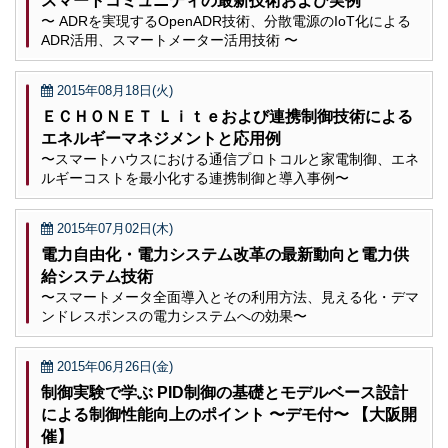
スマートコミュニティの最新技術および実例
〜 ADRを実現するOpenADR技術、分散電源のIoT化による
ADR活用、スマートメーター活用技術 〜
2015年08月18日(火)
ＥＣＨＯＮＥＴ Ｌｉｔｅおよび連携制御技術による
エネルギーマネジメントと応用例
〜スマートハウスにおける通信プロトコルと家電制御、エネ
ルギーコストを最小化する連携制御と導入事例〜
2015年07月02日(木)
電力自由化・電力システム改革の最新動向と電力供
給システム技術
〜スマートメータ全面導入とその利用方法、見える化・デマ
ンドレスポンスの電力システムへの効果〜
2015年06月26日(金)
制御実験で学ぶ PID制御の基礎とモデルベース設計
による制御性能向上のポイント 〜デモ付〜 【大阪開
催】