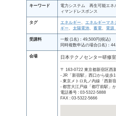
キーワード
電力システム 再生可能エネ
ィマンドレスポンス
タグ
エネルギー
、
エネルギーマネ
ギー
、
太陽電池
、
蓄電
、
電源
受講料
一般 (1名)：49,500円(税込)
同時複数申込の場合(1名)：44,
会場
日本テクノセンター研修
〒 163-0722 東京都新
- JR「新宿駅」西口から徒歩1
- 東京メトロ丸ノ内線「西新
- 都営大江戸線「都庁前駅」
電話番号 : 03-5322-5888
FAX : 03-5322-5666