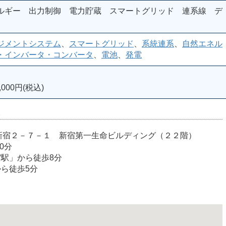
ルギー 出力制御 電力貯蔵 スマートグリッド 連系線 デ
ジメントシステム
、
スマートグリッド
、
系統連系
、
自然エネル
・インバータ・コンバータ
、
電池
、
発電
000円(税込)
室
宿区西新宿２－７－１ 新宿第一生命ビルディング（２２階）
0分
宿駅」から徒歩8分
から徒歩5分