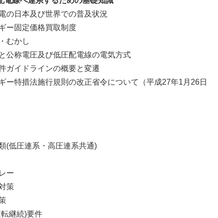
配電線へ連系するための基礎知識
電の日本及び世界での普及状況
ギー固定価格買取制度
・むかし
と公称電圧及び低圧配電線の電気方式
件ガイドラインの概要と変遷
ー特措法施行規則の改正省令について（平成27年1月26日
(低圧連系・高圧連系共通)
レー
対策
策
転継続)要件