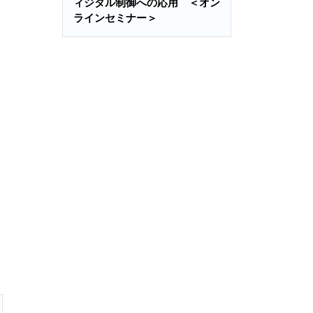
ィジタル制御への応用 ＜オン
ラインセミナー＞
ト
シ