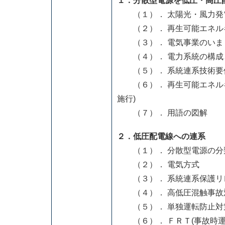
１．分散型電源を低圧・高圧
（１）． 太陽光・風力発
（２）． 再生可能エネル
（３）． 電気事業のいま
（４）． 電力系統の構成
（５）． 系統連系技術要
（６）． 再生可能エネルギ
施行)
（７）． 用語の図解
２．低圧配電線への連系
（１）． 分散型電源の分類
（２）． 電気方式
（３）． 系統連系保護リ
（４）． 高低圧混触事故
（５）． 単独運転防止対
（６）． ＦＲＴ(事故時運