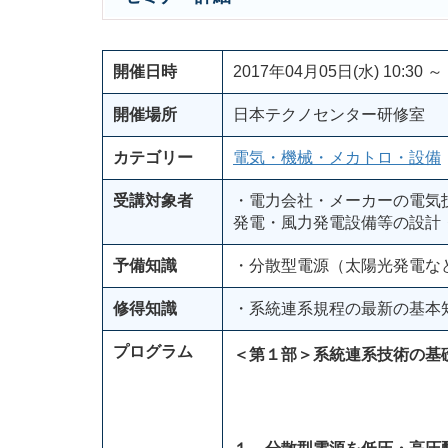
開催日時
2017年04月05日(水) 10:30 ～ 
開催場所
日本テクノセンター研修室
カテゴリー
電気・機械・メカトロ・設備
受講対象者
・電力会社・メーカーの電気
発電・風力発電設備等の設計
予備知識
・分散型電源（太陽光発電な
修得知識
・系統連系規程の最新の基本
プログラム
＜第１部＞系統連系技術の基