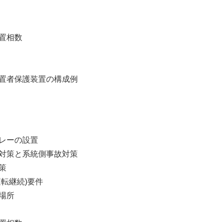
置相数
置者保護装置の構成例
レーの設置
対策と系統側事故対策
策
転継続)要件
場所