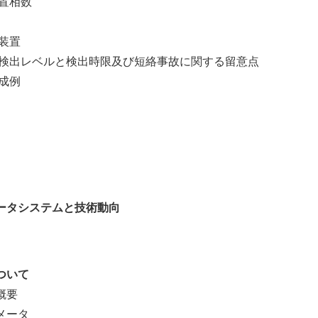
置相数
装置
検出レベルと検出時限及び短絡事故に関する留意点
成例
ータシステムと技術動向
ついて
概要
メータ