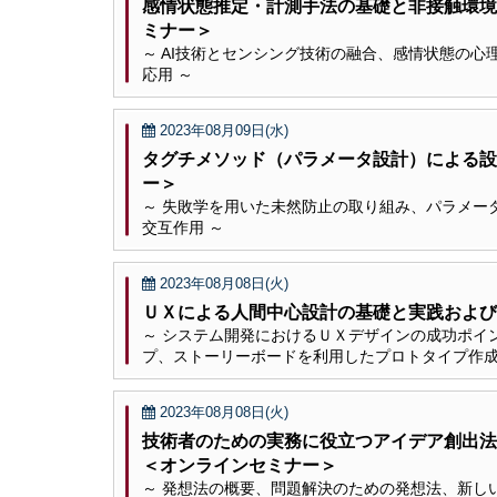
感情状態推定・計測手法の基礎と非接触環境
ミナー＞
～ AI技術とセンシング技術の融合、感情状態の
応用 ～
2023年08月09日(水)
タグチメソッド（パラメータ設計）による設
ー＞
～ 失敗学を用いた未然防止の取り組み、パラメー
交互作用 ～
2023年08月08日(火)
ＵＸによる人間中心設計の基礎と実践および
～ システム開発におけるＵＸデザインの成功ポイ
プ、ストーリーボードを利用したプロトタイプ作成
2023年08月08日(火)
技術者のための実務に役立つアイデア創出
＜オンラインセミナー＞
～ 発想法の概要、問題解決のための発想法、新し