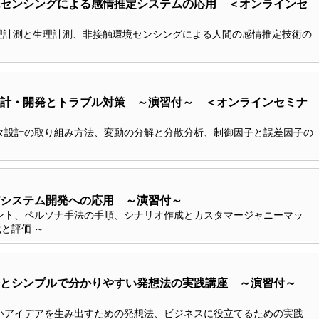
センシングによる感情推定システムの応用 ＜オンラインセ
心理計測と生理計測、非接触環境センシングによる人間の感情推定技術の
計・開発とトラブル対策 ～演習付～ ＜オンラインセミナ
タ設計の取り組み方法、変動の分解と分散分析、制御因子と誤差因子の
システム開発への応用 ～演習付～
ント、ペルソナ手法の手順、シナリオ作成とカスタマージャニーマッ
と評価 ～
法とシンプルで分かりやすい発想法の実践講座 ～演習付～
いアイデアを生み出すための発想法、ビジネスに役立てるための実践