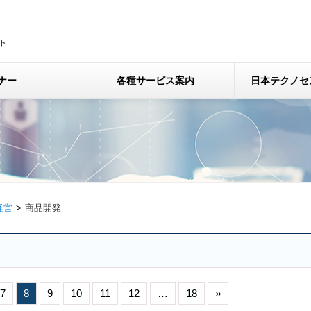
ナー
各種サービス案内
日本テクノセ
経営
商品開発
7
8
9
10
11
12
…
18
»