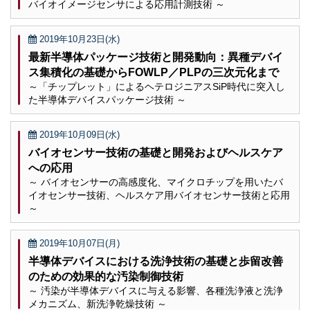
バイオイメージセンサによる応用計測技術 ～
2019年10月23日(水)
最新半導体パッケージ技術と開発動向：異種デバイ
ス集積化の基礎からFOWLP／PLPの三次元化まで
～「チップレット」によるヘテロジニアスSiP時代に突入し
た半導体デバイスパッケージ技術 ～
2019年10月09日(水)
バイオセンサー技術の基礎と開発およびヘルスケア
への応用
～ バイオセンサーの高感度化、マイクロチップを用いたバ
イオセンサー技術、ヘルスケア用バイオセンサー技術と応用
～
2019年10月07日(月)
半導体デバイスにおける洗浄技術の基礎と歩留改善
のための効果的な汚染制御技術
～ 汚染が半導体デバイスに与える影響、各種洗浄液と洗浄
メカニズム、新洗浄乾燥技術 ～