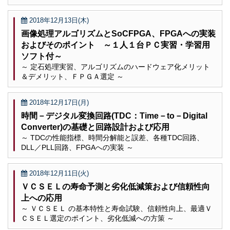
2018年12月13日(木)
画像処理アルゴリズムとSoCFPGA、FPGAへの実装
およびそのポイント ～１人１台ＰＣ実習・学習用
ソフト付～
～ 定石処理実習、アルゴリズムのハードウェア化メリット
＆デメリット、ＦＰＧＡ選定 ～
2018年12月17日(月)
時間－デジタル変換回路(TDC：Time－to－Digital
Converter)の基礎と回路設計および応用
～ TDCの性能指標、時間分解能と誤差、各種TDC回路、
DLL／PLL回路、FPGAへの実装 ～
2018年12月11日(火)
ＶＣＳＥＬの寿命予測と劣化低減策および信頼性向
上への応用
～ ＶＣＳＥＬ の基本特性と寿命試験、信頼性向上、最適Ｖ
ＣＳＥＬ選定のポイント、劣化低減への方策 ～