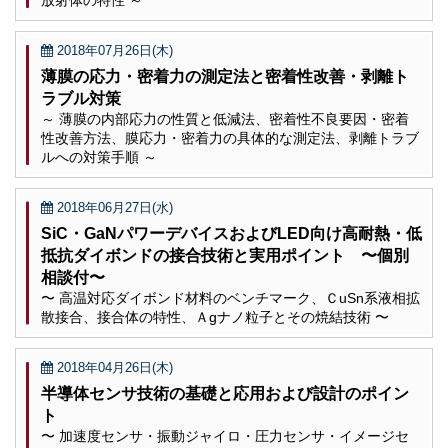
放射体の特性 ～
2018年07月26日(木)
薄膜の応力・密着力の測定法と密着性改善・剥離ト
ラブル対策
～ 薄膜の内部応力の性質と低減法、密着性不良要因・密着
性改善方法、膜応力・密着力の具体的な測定法、剥離トラブ
ルへの対策手順 ～
2018年06月27日(水)
SiC・GaNパワーデバイスおよびLED向け高耐熱・低
抵抗ダイボンドの接合技術と実用ポイント 〜個別
相談付〜
〜 高温対応ダイボンド材料のベンチマーク、ＣuSn系液相拡
散接合、接合体の特性、Ａgナノ粒子とその焼結技術 〜
2018年04月26日(木)
半導体センサ技術の基礎と応用および設計のポイン
ト
〜 加速度センサ・振動ジャイロ・圧力センサ・イメージセ