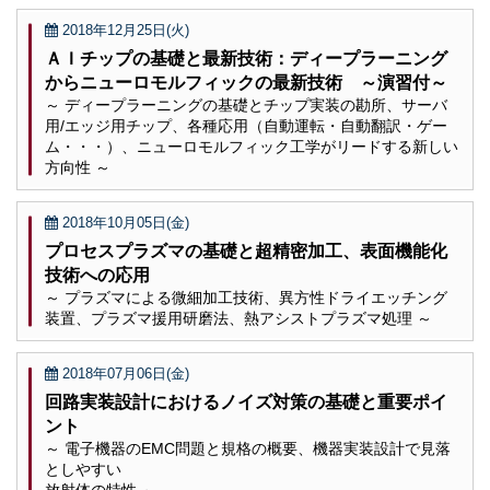
2018年12月25日(火)
ＡＩチップの基礎と最新技術：ディープラーニング
からニューロモルフィックの最新技術 ～演習付～
～ ディープラーニングの基礎とチップ実装の勘所、サーバ
用/エッジ用チップ、各種応用（自動運転・自動翻訳・ゲー
ム・・・）、ニューロモルフィック工学がリードする新しい
方向性 ～
2018年10月05日(金)
プロセスプラズマの基礎と超精密加工、表面機能化
技術への応用
～ プラズマによる微細加工技術、異方性ドライエッチング
装置、プラズマ援用研磨法、熱アシストプラズマ処理 ～
2018年07月06日(金)
回路実装設計におけるノイズ対策の基礎と重要ポイ
ント
～ 電子機器のEMC問題と規格の概要、機器実装設計で見落
としやすい