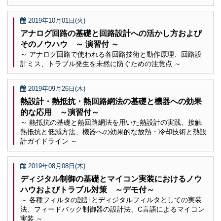
2019年10月01日(火)
アナログ回路の基礎と回路設計への活かし方および
そのノウハウ ～ 演習付 ～
～ アナログ回路で使われる各回路技術と動作原理、回路設
計ミス、トラブル発生を未然に防ぐための注意点 ～
2019年09月26日(木)
熱設計・熱抵抗・熱回路網法の基礎と機器への効果
的な応用 ～演習付～
～ 熱抵抗の基礎と熱回路網法を用いた熱設計の実践、接触
熱抵抗と低減方法、機器への効果的な放熱・冷却技術と熱設
計ガイドライン ～
2019年08月08日(木)
ディジタル制御の基礎とマイコン実装におけるノウ
ハウおよびトラブル対策 ～デモ付～
～ 各種フィルタの設計とディジタルフィルタとしての実装
法、フィードバック制御器の設計法、C言語によるマイコン
実装 ～