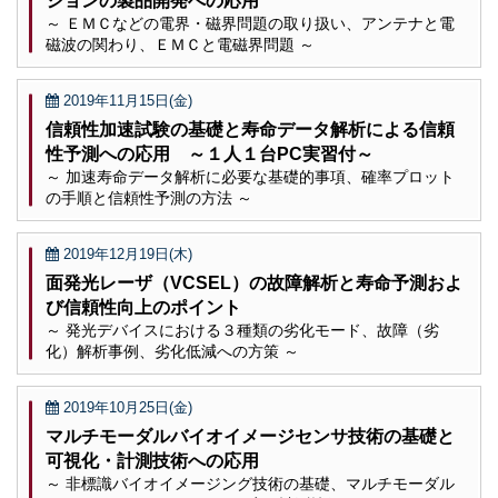
ションの製品開発への応用
～ ＥＭＣなどの電界・磁界問題の取り扱い、アンテナと電
磁波の関わり、ＥＭＣと電磁界問題 ～
2019年11月15日(金)
信頼性加速試験の基礎と寿命データ解析による信頼
性予測への応用 ～１人１台PC実習付～
～ 加速寿命データ解析に必要な基礎的事項、確率プロット
の手順と信頼性予測の方法 ～
2019年12月19日(木)
面発光レーザ（VCSEL）の故障解析と寿命予測およ
び信頼性向上のポイント
～ 発光デバイスにおける３種類の劣化モード、故障（劣
化）解析事例、劣化低減への方策 ～
2019年10月25日(金)
マルチモーダルバイオイメージセンサ技術の基礎と
可視化・計測技術への応用
～ 非標識バイオイメージング技術の基礎、マルチモーダル