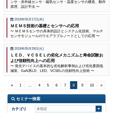
ンサ・赤外線センサ・磁気センサ・温度センサの構造、動作
原理、設計手法 〜
2018年05月17日(木)
ＭＥＭＳ技術の基礎とセンサへの応用
〜 ＭＥＭＳセンサの具体的設計とシステム化技術、マルチ
センサモジュールのウエアラブルノードとしての応用 〜
2018年05月29日(火)
ＬＥＤ、ＶＣＳＥＬの劣化メカニズムと寿命試験お
よび信頼性向上への応用
〜 発光デバイスの基本的な劣化解析事例および劣化要因低
減策、GaN系LD、LED、VCSELの信頼性向上技術 〜
«
1
…
4
5
6
7
8
9
10
»
セミナー検索
カテゴリ