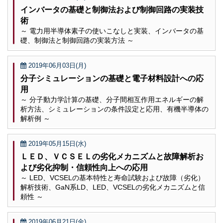
インバータの基礎と制御法および制御回路の実装技
術
～ 電力用半導体素子の使いこなしと実装、インバータの基
礎、制御法と制御回路の実装方法 ～
2019年06月03日(月)
分子シミュレーションの基礎と電子材料設計への応
用
～ 分子動力学計算の基礎、分子間相互作用エネルギーの解
析方法、シミュレーションの条件設定と応用、有機半導体の
解析例 ～
2019年05月15日(水)
ＬＥＤ、ＶＣＳＥＬの劣化メカニズムと故障解析お
よび劣化抑制・信頼性向上への応用
～ LED、VCSELの基本特性と寿命試験および故障（劣化）
解析技術、GaN系LD、LED、VCSELの劣化メカニズムと信
頼性 ～
2019年06月21日(金)