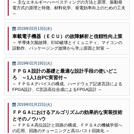
～ 主なエネルギーハーベスティングの方法と原理、振動発
電方式の原理と特徴、材料化学、発電効率向上のための工夫
～
2019年03月13日(水)
車載電子機器（ＥＣＵ）の故障解析と信頼性向上策
～ 半導体欠陥故障、ESD破壊とイミュニティ、マイコンの
誤動作、パッケージング故障から学ぶ原因と対策 ～
2019年02月19日(火)
ＦＰＧＡ設計の基礎と最適な設計手段の使いどこ
ろ ～1人1台PC実習付～
～ ＦＰＧＡデバイスの構成、ハードウェア記述言語による
FPGA設計、C言語高位合成によるFPGA設計 ～
2019年01月22日(火)
ＦＰＧＡにおけるアルゴリズムの効果的な実装技術
とそのノウハウ
～ ＦＰＧＡ高位設計と回路の構成、ＦＰＧＡの機械学習へ
の応用、回路のチューニングと高ロバスト回路化 ～