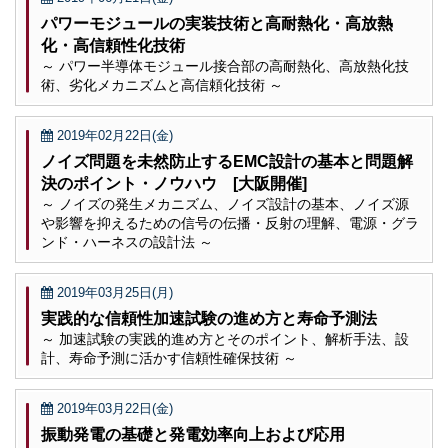
パワーモジュールの実装技術と高耐熱化・高放熱
化・高信頼性化技術
～ パワー半導体モジュール接合部の高耐熱化、高放熱化技
術、劣化メカニズムと高信頼化技術 ～
2019年02月22日(金)
ノイズ問題を未然防止するEMC設計の基本と問題解
決のポイント・ノウハウ [大阪開催]
～ ノイズの発生メカニズム、ノイズ設計の基本、ノイズ源
や影響を抑えるための信号の伝播・反射の理解、電源・グラ
ンド・ハーネスの設計法 ～
2019年03月25日(月)
実践的な信頼性加速試験の進め方と寿命予測法
～ 加速試験の実践的進め方とそのポイント、解析手法、設
計、寿命予測に活かす信頼性確保技術 ～
2019年03月22日(金)
振動発電の基礎と発電効率向上および応用