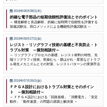
2019年08月08日(木)
的確な電子部品の短期信頼性評価法とそのポイント
～ 構造解析と良品解析、的確に短時間で信頼性を評価する
加速試験法、田口メソッドによる機能性評価試験法 ～
2019年09月27日(金)
レジスト・リソグラフィ技術の基礎と不良防止・ト
ラブル対策 ～個別相談付～
～ リソグラフィプロセスの基礎、レジスト材料の特性、先
端リソグラフィ技術、乾燥むら・膜はがれ・変形などトラブ
ル発生メカニズムとその対策、レジストパターンの実測手法
～
2019年07月26日(金)
ＦＰＧＡ設計におけるトラブル対策とそのポイン
ト ～個別相談付～
～ ＦＰＧＡ設計における「回路規模」「消費電力」「安定
動作」「動作速度」の問題の原因と解決策 ～