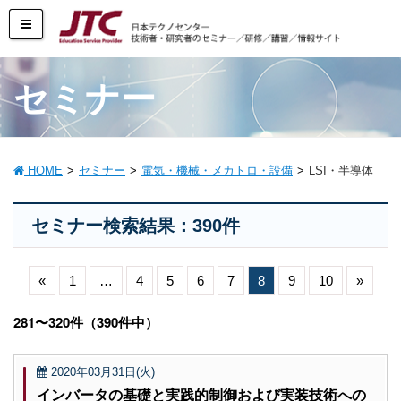
セミナー
HOME
セミナー
電気・機械・メカトロ・設備
LSI・半導体
セミナー検索結果：390件
«
1
…
4
5
6
7
8
9
10
»
281〜320件（390件中）
2020年03月31日(火)
インバータの基礎と実践的制御および実装技術への