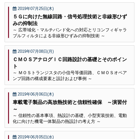
2019年07月25日(木)
５Ｇに向けた無線回路・信号処理技術と非線形ひず
みの抑制法
～ 広帯域化・マルチバンド化への対応とリコンフィギャラ
ブルフィルタによる非線形ひずみの抑制技術 ～
2019年07月08日(月)
ＣＭＯＳアナログＩＣ回路設計の基礎とそのポイン
ト
～ ＭＯＳトランジスタの小信号等価回路、ＣＭＯＳオペア
ンプ回路の構成要素と設計および事例 ～
2019年06月06日(木)
車載電子製品の高放熱技術と信頼性確保 ～演習付
～
～ 信頼性の基本事項、熱設計の基礎、小型実装技術、電動
化に向けた機電一体製品の熱設計の考え方 ～
2019年06月05日(水)