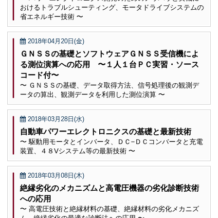
おけるトラブルシューティング、モータドライブシステムの
省エネルギー技術 〜
2018年04月20日(金)
ＧＮＳＳの基礎とソフトウェアＧＮＳＳ受信機によ
る測位演算への応用 〜１人１台ＰＣ実習・ソース
コード付〜
〜 ＧＮＳＳの基礎、データ取得方法、信号処理後の観測デ
ータの算出、観測データを利用した測位演算 〜
2018年03月28日(水)
自動車パワーエレクトロニクスの基礎と最新技術
〜 駆動用モータとインバータ、ＤＣ−ＤＣコンバータと充電
装置、４８Vシステム等の最新技術 〜
2018年03月08日(木)
絶縁劣化のメカニズムと高電圧機器の劣化診断技術
への応用
〜 高電圧技術と絶縁材料の基礎、絶縁材料の劣化メカニズ