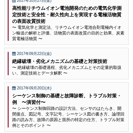
2017年10月27日(金)
高性能リチウムイオン電池開発のための電気化学測
定技術と安全性・耐久性向上を実現する電極活物質
の表面改質技術
〜 電気化学と測定法、リチウムイオン電池合剤電極内イオ
ン輸送の解析と評価、活物質の表面改質の目的と効果、炭素
質電極活物質 〜
2017年09月22日(金)
絶縁破壊・劣化メカニズムの基礎と対策技術
〜 絶縁破壊の基礎過程、劣化メカニズムとその定量的取扱
い、測定技術とデータ解釈 〜
2017年09月20日(水)
シーケンス制御の基礎と故障診断、トラブル対策・
例 〜演習付〜
〜 シーケンス制御回路の設計方法、センサのはたらき、開
閉接点、図記号、文字記号、シーケンス図の書き方、論理回
路の読み方、故障の原因と箇所の特定の仕方、トラブル対策
例とそのポイント 〜