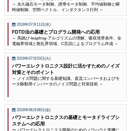
～ 永久磁石モータ制御、誘導モータ制御、平均値制御と瞬
時値制御、空間ベクトル、インダクタンス行列 ～
2018年07月11日(水)
FDTD法の基礎とプログラム開発への応用
～ 馬跳び-leapfrog-アルゴリズムの理解、吸収境界条件、全
電磁界領域と散乱界領域、C言語によるプログラム作成 ～
2018年07月03日(火)
パワーエレクトロニクス設計に活かすためのノイズ
対策とそのポイント
～ ノイズ問題に関する基礎知識、直流コンバータおよびモ
ータ駆動用インバータのノイズ問題と対策技術 ～
2018年06月08日(金)
パワーエレクトロニクスの基礎とモータドライブシ
ステムへの応用
〜 パワーエレクトロニクス開発のためのノウハウと実機に