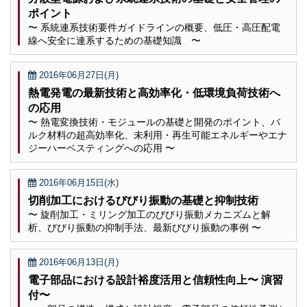
ポイント
〜 系統連系技術要件ガイドラインの概要、低圧・高圧配電
線へ安全に連系するための基礎知識 〜
2016年06月27日(月)
熱電発電の最新技術と高効率化・低環境負荷技術へ
の応用
〜 熱電変換技術・モジュールの基礎と開発のポイント、バ
ルク材料の超高効率化、未利用・再生可能エネルギーやエナ
ジーハーベスティングへの応用 〜
2016年06月15日(水)
切削加工におけるびびり振動の基礎と抑制技術
〜 旋削加工・ミリング加工のびびり振動メカニズムと解
析、びびり振動の抑制手法、最新びびり振動の事例 〜
2016年06月13日(月)
電子部品における設計裕度活用と信頼性向上〜 演習
付〜