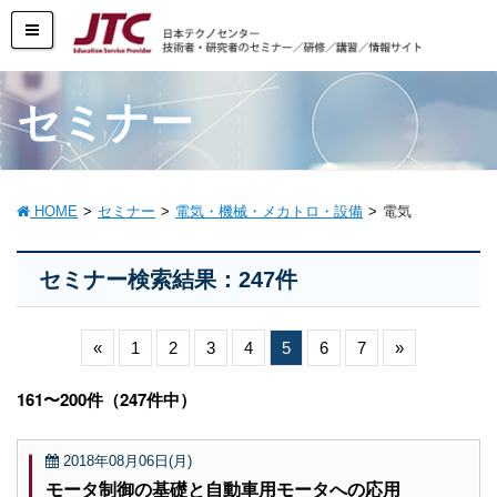
セミナー
HOME
セミナー
電気・機械・メカトロ・設備
電気
セミナー検索結果：247件
«
1
2
3
4
5
6
7
»
161〜200件（247件中）
2018年08月06日(月)
モータ制御の基礎と自動車用モータへの応用