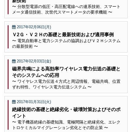
新技術
〜 分散型電源の低圧・高圧配電線への連系技術、スマート
メータ通信技術、次世代スマートメータの要求機能 〜
2017年02月06日(月)
Ｖ2Ｇ・Ｖ２Ｈの基礎と最新技術および適用事例
〜 電気自動車と電力システムの協調およびＶ２Ｈシステム
の最新技術 〜
2017年02月03日(金)
磁界共鳴による高効率ワイヤレス電力伝送の基礎と
そのシステムへの応用
〜 ワイヤレス電力伝送４方式と周辺情報、電磁共鳴、位置
ずれ特性、ワイヤレス電力伝送システム 〜
2017年01月31日(火)
絶縁技術の基礎と絶縁劣化・破壊対策およびそのポ
イント
〜 電子機器絶縁の基礎知識、電極間隔と絶縁劣化、エレク
トロケミカルマイグレーション劣化とその防止策 〜