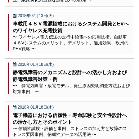
ム、絶縁劣化の最適な診断法への応用 〜
2018年02月13日(火)
車載用４８Ｖ電源搭載におけるシステム開発とEVへ
のワイヤレス充電技術
〜 ワイヤレス電力伝送の走行中給電への応用技術、自動車
４８Vシステムのメリット、デメリット、適用効果、欧州の
PHV戦略 〜
2018年01月18日(木)
静電気障害のメカニズムと設計への活かし方および
静電気障害対策・例
〜 静電気障害・放電モデル、発生原因究明調査方法および
対策事例 〜
2018年01月18日(木)
電子機器における信頼性・寿命試験と安全性設計へ
の活かし方とそのポイント
〜 信頼性試験・評価と事例、ストレスの加え方と故障のス
トレス要因事例、信頼性データの活用法 〜