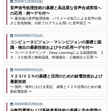
2016年11月04日(金)
音声信号処理技術の基礎と高品質な音声合成実現へ
の応用・例〜デモ付〜
〜 最先端の音声処理技術、パラメータ加工による音声の高
さと音色制御、分析プログラムを用いた音声加工 〜
2016年09月27日(火)
コンピュータビジョン・マシンビジョンの基礎と認
識・検出の最新技術およびその応用〜デモ付〜
〜 スパースモデリング・Deep Learningによる認識技術、２
Ｄ・３Ｄ処理と物体認識、特徴抽出・人物検出と応用 〜
2016年08月01日(月)
Ｖ２Ｘ/Ｖ２Ｈの基礎と活用のための給電技術および
最新技術
〜 国内・海外における実証、成果とＶ２Ｈ活用のための最
新給電技術 〜
2016年06月29日(水)
分散型電源および系統連系技術の基礎と安全管理の