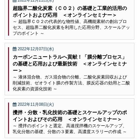
2022年12月21日(水)
超臨界二酸化炭素（ＣＯ２）の基礎と工業的活用の
ポイントおよび応用 ＜オンラインセミナー＞
～ 超臨界ＣＯ２の代表的な物性値、高機能素材の創出プロ
セス、超臨界二酸化炭素を利用した応用分野、スケールアッ
プのポイント ～
2022年12月07日(水)
カーボンニュートラルへ貢献！「膜分離プロセス」
の基礎と応用および最新技術 ＜オンラインセミナ
ー＞
～ 液体混合物、ガス混合物の分離、二酸化炭素回収および
削減技術、ゼオライト膜の作製方法、膜反応器の効用と二酸
化炭素の資源化技術 ～
2022年11月08日(火)
攪拌・分散・乳化技術の基礎とスケールアップのポ
イントおよびその応用 ＜オンラインセミナー＞
～ 攪拌のポイントと選定、高速撹拌機のスケールアップ、
乳化分散の基礎、分散の３要素、高濃度スラリーの作成 ～