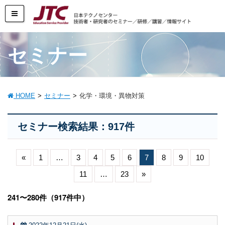
セミナー
HOME
セミナー
化学・環境・異物対策
セミナー検索結果：917件
«
1
…
3
4
5
6
7
8
9
10
11
…
23
»
241〜280件（917件中）