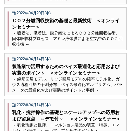
2022年04月20日(水)
ＣＯ２分離回収技術の基礎と最新技術 ＜オンライ
ンセミナー＞
～ 吸収法、吸着法、膜分離法によるＣＯ２分離回収技術、
固体吸収材プロセス、アミン液体膜による空気中のＣＯ２回
収技術 ～
2022年04月14日(木)
製造業で活用するためのベイズ最適化と応用および
実装のポイント ＜オンラインセミナー＞
～ 線形回帰モデル、リッジ回帰モデルの確率モデル化、ガ
ウス過程回帰の予測分布、ベイズ最適化アルゴリズム、パラ
メータの最適化および実装のポイントと事例 ～
2022年04月14日(木)
乳化・撹拌操作の基礎とスケールアップへの応用お
よび留意点 ～デモ付～ ＜オンラインセミナー＞
～ 乳化現象と撹拌、エマルション製品の装置・特徴、エマ
ルション評価、ケールアップとそのポイント ～