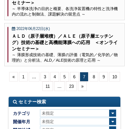
セミナー＞
～ 半導体洗浄の目的と概要、各洗浄装置機の特性と洗浄機
内の流れと制御法、課題解決の留意点 ～
2022年06月22日(水)
ＡＬＤ（原子層堆積）／ＡＬＥ（原子層エッチン
グ）技術の基礎と高機能薄膜への応用 ＜オンライ
ンセミナー＞
～ 薄膜形成技術の基礎、薄膜の評価（電気的／化学的／物
理的）と分析法、ALD／ALE技術の原理と応用 ～
«
1
…
3
4
5
6
7
8
9
10
11
…
23
»
セミナー検索
カテゴリ
開催年月