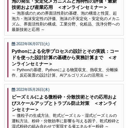
泡の発生・安定化メカニズムと泡特性の評価・最新
技術および産業応用 ＜オンラインセミナー＞
～ 泡形成のための界面活性剤の基礎、泡の構造と性質、起
泡力・泡沫安定性の評価、泡沫の不安定化・安定化のメカニ
ズム、界面活性剤の構成、工業分野、化粧品、洗浄分野への
最新技術と応用 ～
2022年06月07日(火)
Pythonによる化学プロセスの設計とその実践：コー
ドを使った設計計算の基礎から実務計算まで ＜オ
ンラインセミナー＞
～ Pythonの基礎、Pythonによる物質収支、熱収支、分離操
作、反応装置の設計計算、AIアルゴリズムの活用法 ～
2022年05月26日(木)
ビーズミルによる微粉砕・分散技術とその応用およ
びスケールアップとトラブル防止対策 ＜オンライ
ンセミナー＞
～ 微粒子の生成方法、乾式ビーズミル・湿式ビーズミルの
運転方法、粉砕・分散効率に影響を与える因子、乾式粉砕と
湿式粉砕の組み合わせで実現する省エネルギー粉砕 ～