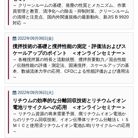
～ クリーンルームの基礎、発塵の性質とメカニズム、作業
員管理と教育、清浄化への除去・抑制対策、クリーンルーム
の清掃と注意点、国内外関連規格の最新動向、新JIS B 9920
対応 ～
2022年09月09日(金)
撹拌技術の基礎と撹拌性能の測定・評価法およびス
ケールアップのポイント ＜オンラインセミナー＞
～ 各種撹拌翼の特長と流動状態、攪拌所要動力／混合性能
／伝熱性能の評価・測定法、固液撹拌、スケールアップの基
本、数値流体力学の応用、CFDによる性能評価および適用法
～
2022年09月06日(火)
リチウムの効率的な分離回収技術とリチウムイオン
電池リサイクルへの応用 ＜オンラインセミナー＞
～ リチウム資源の将来需要予測、廃リチウムイオン電池か
らのリチウム回収技術、イオン伝導体リチウム分離法ＬｉＳ
ＭＩＣと使用済リチウムイオン電池(LIB)リサイクルへの応用
～