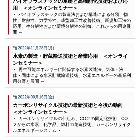
バイオプラスチックの基礎と高機能化技術および応
用 ＜オンラインセミナー＞
～ バイオプラスチックの製造法および構造による分類、物
性、耐熱性、力学特性、成型加工性改善技術、新規加工法の
応用、生分解性および環境分解性の制御、これからの用途展
開 ～
2022年11月28日(月)
水素の製造・貯蔵輸送技術と産業応用 ＜オンライ
ンセミナー＞
～ 再生可能エネルギーに関係する水素製造法、気体・液
体・固体による水素貯蔵輸送技術、水素エネルギーの産業利
用分野と展開 ～
2022年09月16日(金)
カーボンリサイクル技術の最新技術と今後の動向
＜オンラインセミナー＞
～ カーボンリサイクルの仕組み、CO２の固定化技術、CO
２からの水素、化学品、燃料の創造技術、カーボンリサイク
ルエネルギーシステム ～