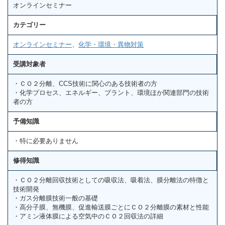
オンラインセミナー
カテゴリー
オンラインセミナー
、
化学・環境・異物対策
受講対象者
・ＣＯ２分離、CCS技術に関心のある技術者の方
・化学プロセス、エネルギー、プラント、環境ほか関連部門の技術
者の方
予備知識
・特に必要ありません
修得知識
・ＣＯ２分離回収技術としての吸収法、吸着法、膜分離法の特徴と
技術開発
・ガス分離膜技術一般の基礎
・高分子膜、無機膜、促進輸送膜ごとにＣＯ２分離膜の素材と性能
・アミン液体膜による空気中のＣＯ２回収法の詳細