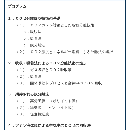
プログラム
１．ＣＯ２分離回収技術の基礎
（１）．ＣＯ２ガスを対象とした各種分離技術
ａ．吸収法
ｂ．吸着法
ｃ．膜分離法
（２）．ＣＯ２濃度とエネルギー消費による分離法の選択
２．吸収・吸着法によるＣＯ２分離技術の進歩
（１）．ガス吸収とＣＯ２吸収液
（２）．吸着法
（３）．固体吸収材プロセスと空気中のＣＯ２回収
３．期待される膜分離法
（１）．高分子膜 （ポリイミド膜）
（２）．無機膜 （ゼオライト膜）
（３）．促進輸送膜
４．アミン液体膜による空気中のＣＯ２の回収法