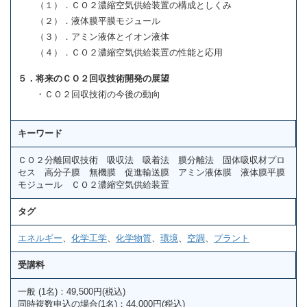
（１）．ＣＯ２濃縮空気供給装置の構成としくみ
（２）．液体膜平膜モジュール
（３）．アミン液体とイオン液体
（４）．ＣＯ２濃縮空気供給装置の性能と応用
５．将来のＣＯ２回収技術開発の展望
・ＣＯ２回収技術の今後の動向
キーワード
ＣＯ２分離回収技術 吸収法 吸着法 膜分離法 固体吸収材プロ
セス 高分子膜 無機膜 促進輸送膜 アミン液体膜 液体膜平膜
モジュール ＣＯ２濃縮空気供給装置
タグ
エネルギー
、
化学工学
、
化学物質
、
環境
、
空調
、
プラント
受講料
一般 (1名)：49,500円(税込)
同時複数申込の場合(1名)：44,000円(税込)