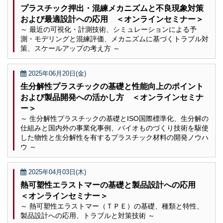
プラスチック押出・混練メカニズムと不良現象対策
および最適設計への応用 ＜オンラインセミナー＞
～ 最近の可視化・計測技術、シミュレーションによる予
測・モデリングと混練評価、メカニズムに基づくトラブル対
策、スケールアップの考え方 ～
2025年06月20日(金)
生分解性プラスチックの基礎と性能向上のポイント
および製品開発への活かし方 ＜オンラインセミナ
ー＞
～ 生分解性プラスチックの基礎とISO国際標準化、生分解の
仕組みと国内外の事業化事例、バイオものづくり技術を駆使
した物性と生分解性を有するプラスチック材料の開発ノウハ
ウ ～
2025年04月03日(木)
熱可塑性エラストマーの基礎と製品設計への応用
＜オンラインセミナー＞
～ 熱可塑性エラストマー（ＴＰＥ）の基礎、種類と特性、
製品設計への応用、トラブルと対策技術 ～