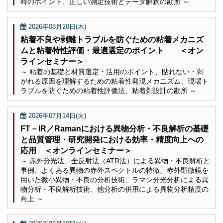
時のポイント、正しい測定技術とデータ解釈の勘所 ～
2026年08月20日(木)
粘着不良や剥離トラブルを防ぐための粘着メカニズ
ムと粘着特性評価・最適選定のポイント ＜オン
ラインセミナー＞
～ 粘着の基礎と材質選定・活用のポイント、貼れない・剥
がれる原因を理解するための粘着性発現メカニズム、現場ト
ラブルを防ぐための粘着性評価法、粘着剤設計の勘所 ～
2026年07月14日(火)
FT－IR／Ramanにおける異物分析・不良解析の基礎
と品質管理・研究開発における効率・精度向上への
応用 ＜オンラインセミナー＞
～ 赤外分光法、全反射法（ATR法）による異物・不良解析と
事例、よくある異物の赤外スペクトルの特徴、赤外顕微鏡を
用いた微小異物・不良の分析技術、ラマン分光分析による異
物分析・不良解析技術、他分析の併用による異物分析精度の
向上 ～