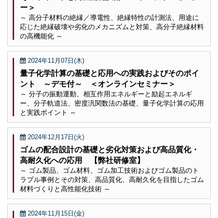
ー＞
～ 高分子材料の絶縁／導電性、絶縁特性の計測法、用途に
応じた絶縁破壊や劣化のメカニズムと対策、高分子絶縁材料
の高機能化 ～
2024年11月07日(木)
量子化学計算の基礎と応用への実践およびそのポイ
ント ～デモ付～ ＜オンラインセミナー＞
～ 分子の振動運動、相互作用エネルギーと励起エネルギ
ー、分子軌道法、密度汎関数法の基礎、量子化学計算の応用
と実践ポイント ～
2024年12月17日(火)
ゴムの配合設計の基礎と劣化対策および高品質化・
高耐久化への応用 【弊社研修室】
～ ゴム製品、ゴム材料、ゴム加工技術およびゴム製品のト
ラブル事例とその対策、高品質化、高耐久化を目指したゴム
材料づくりと高性能化技術 ～
2024年11月15日(金)