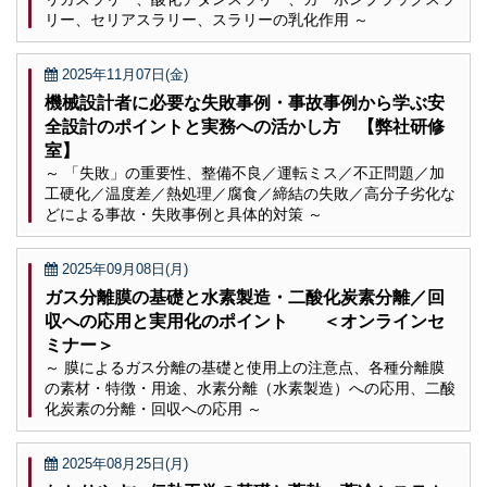
リー、セリアスラリー、スラリーの乳化作用 ～
2025年11月07日(金)
機械設計者に必要な失敗事例・事故事例から学ぶ安
全設計のポイントと実務への活かし方 【弊社研修
室】
～ 「失敗」の重要性、整備不良／運転ミス／不正問題／加
工硬化／温度差／熱処理／腐食／締結の失敗／高分子劣化な
どによる事故・失敗事例と具体的対策 ～
2025年09月08日(月)
ガス分離膜の基礎と水素製造・二酸化炭素分離／回
収への応用と実用化のポイント ＜オンラインセ
ミナー＞
～ 膜によるガス分離の基礎と使用上の注意点、各種分離膜
の素材・特徴・用途、水素分離（水素製造）への応用、二酸
化炭素の分離・回収への応用 ～
2025年08月25日(月)