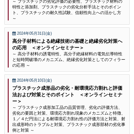
～ プラスチックの劣化評価の必要性、プラスチック材料の
特性と添加剤、プラスチックの劣化分析手法とそのポイン
ト、プラスチックの耐久性試験、信頼性向上への活かし方
～
2024年05月31日(金)
高分子材料による絶縁技術の基礎と絶縁劣化対策へ
の応用 ＜オンラインセミナー＞
～ 高分子材料の誘電特性、高分子絶縁材料の電気伝導特性
と短時間破壊のメカニズム、絶縁劣化対策としてのフィラー
の応用 ～
2024年05月10日(金)
プラスチック成形品の劣化・耐環境応力割れと評価
法および対策とそのポイント ＜オンラインセミナ
ー＞
～ プラスチック成形加工品の品質管理、劣化の評価方法、
劣化の要因と対策、環境応力割れ現象のメカニズムと特徴、
１／４だ円法による耐環境応力割れ性の評価方法と対策、射
出成形時のトラブルと対策、プラスチック成形部材の劣化事
例と対策 ～