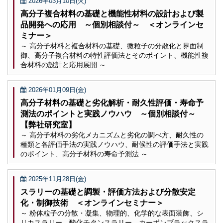
2026年03月10日(火)
高分子複合材料の基礎と機能性材料の設計および製
品開発への応用 ～個別相談付～ ＜オンラインセ
ミナー＞
～ 高分子材料と複合材料の基礎、微粒子の分散化と界面制
御、高分子複合材料の特性評価法とそのポイント、機能性複
合材料の設計と応用展開 ～
2026年01月09日(金)
高分子材料の基礎と劣化解析・耐久性評価・寿命予
測法のポイントと実践ノウハウ ～個別相談付～
【弊社研究室】
～ 高分子材料の劣化メカニズムと劣化の調べ方、耐久性の
種類と各評価手法の実践ノウハウ、耐候性の評価手法と実践
のポイント、高分子材料の寿命予測法 ～
2025年11月28日(金)
スラリーの基礎と調製・評価方法および分散安定
化・制御技術 ＜オンラインセミナー＞
～ 粉体粒子の分散・凝集、物理的、化学的な表面装飾、シ
リカスラリー、酸化チタンスラリー、カーボンブラックスラ