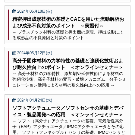
2024年06月18日(火)
精密押出成形技術の基礎とCAEを用いた流動解析お
よび成形不良対策のポイント ～実習付～
～ プラスチック材料の基礎と押出機の原理、押出成形によ
る成形品の不良原因と対策のポイント ～
2024年06月12日(水)
高分子固体材料の力学特性の基礎と強靭化技術およ
び耐久性向上のポイント ＜オンラインセミナー＞
～ 高分子材料の力学特性、添加剤や延伸技術による材料の
強靭化技術、高分子材料の変形・破壊メカニズム、分子シミ
ュレーション活用による材料の耐久性向上への応用 ～
2024年04月24日(水)
ソフトアクチュエータ／ソフトセンサの基礎とデバ
イス・製品開発への応用 ＜オンラインセミナー＞
～ ソフト（高分子）アクチュエータの基礎、電気活性高分
子（EAP）アクチュエータ／IPMCアクチュエータとその応
用、 ソフト（フレキシブル）センサの基礎、IPMCセンサと