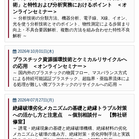
術」と特性および分析実務におけるポイント ＜オ
ンラインセミナー＞
～ 分析技術の分類方法、機器分析、電子線、X線、イオン、
光を使う分析技術とそのポイント、物性測定による歩留まり
向上・不具合要因解析、複数の方法を組み合わせた特性不良
解析 ～
2026年10月01日(木)
プラスチック資源循環技術とケミカルリサイクルへ
の応用 ＜オンラインセミナー＞
～ 国内外のプラスチックの物質フロー、マスバランス方式
による持続可能認証プラスチック、超臨界・亜臨界流体によ
る処理が難しい廃プラスチックのリサイクルへの応用 ～
2026年07月27日(月)
絶縁破壊劣化メカニズムの基礎と絶縁トラブル対策
への活かし方と注意点 ～個別相談付～ 【弊社研
修室】
～ 誘電・絶縁現象の基礎と絶縁破壊機構、絶縁材料の劣化
メカニズムと破壊の進み方、絶縁対策・劣化抑制手法と実践