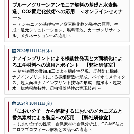
ブルー／グリーンアンモニア燃料の基礎と水素製
造、CO2固定化技術への応用 ＜オンラインセミナ
ー＞
～ アンモニアの基礎特性と窒素酸化物の発生の原理、生
成・還元シミュレーション、燃料電池、カーボンリサイク
ル、メタネーションへの応用 ～
2024年11月14日(木)
ナノインプリントによる機能性発現と大面積化によ
る工学材料への適用とポイント 【弊社研修室】
～ 材料表面の微細加工による機能性発現、反射防止機能、
ナノインプリントによる微細構造の形成、バイオミメティク
ス、超大面積ナノインプリント技術の形成、超撥水・超親
水、抗菌撥菌特性、昆虫滑落特性の実現技術 ～
2024年10月11日(金)
「におい分子」から解析するにおいのメカニズムと
香気素材による製品への応用 【弊社研修室】
～ におい分子の性質、香気素材の香気分析法、GC-MS法と
アロマプロフィール解析と製品への適応 ～