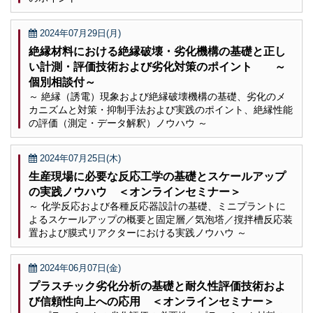
2024年07月29日(月)
絶縁材料における絶縁破壊・劣化機構の基礎と正し
い計測・評価技術および劣化対策のポイント ～
個別相談付～
～ 絶縁（誘電）現象および絶縁破壊機構の基礎、劣化のメ
カニズムと対策・抑制手法および実践のポイント、絶縁性能
の評価（測定・データ解釈）ノウハウ ～
2024年07月25日(木)
生産現場に必要な反応工学の基礎とスケールアップ
の実践ノウハウ ＜オンラインセミナー＞
～ 化学反応および各種反応器設計の基礎、ミニプラントに
よるスケールアップの概要と固定層／気泡塔／撹拌槽反応装
置および膜式リアクターにおける実践ノウハウ ～
2024年06月07日(金)
プラスチック劣化分析の基礎と耐久性評価技術およ
び信頼性向上への応用 ＜オンラインセミナー＞