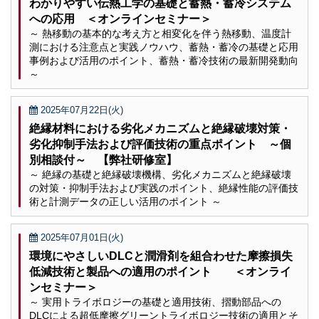
わかりやすい伝熱工学の基礎と蓄熱・蓄冷システム
への応用 ＜オンラインセミナー＞
～ 熱移動の基本的な考え方と相変化を伴う熱移動、温度計
測における注意点と実践ノウハウ、蓄熱・蓄冷の基礎と応用
事例および活用のポイント、蓄熱・蓄冷技術の最新開発動向
～
2025年07月22日(火)
絶縁材料における劣化メカニズムと絶縁破壊対策・
劣化抑制手法および評価技術の重点ポイント ～個
別相談付～ 【弊社研修室】
～ 絶縁の基礎と絶縁破壊機構、劣化メカニズムと絶縁破壊
の対策・抑制手法および実践のポイント、絶縁性能の評価技
術と計測データの正しい活用のポイント ～
2025年07月01日(火)
環境にやさしいDLCと潤滑剤を組合わせた摩擦損失
低減技術と製品への適用のポイント ＜オンライ
ンセミナー＞
～ 実用トライボロジーの基礎と適用技術、摺動部品への
DLCによる超低摩擦グリーントライボロジー技術の適用とそ