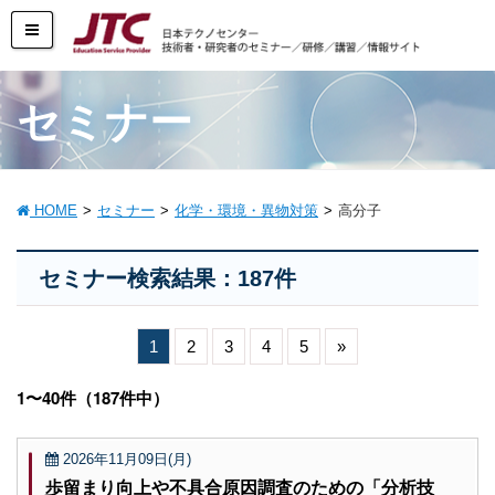
セミナー
HOME
セミナー
化学・環境・異物対策
高分子
セミナー検索結果：187件
1
2
3
4
5
»
1〜40件（187件中）
2026年11月09日(月)
歩留まり向上や不具合原因調査のための「分析技