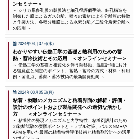
ンセミナー＞
～ シリカ系多孔膜の製膜法と細孔径評価手法、細孔構造を
制御した膜によるガス分離、種々の素材による分離膜の特徴
と作製方法、各種分離膜による水素分離／二酸化炭素分離へ
の応用 ～
2024年08月07日(水)
わかりやすい伝熱工学の基礎と熱利用のための蓄
熱・蓄冷技術とその応用 ＜オンラインセミナー＞
～ 伝熱工学の基礎と相変化を伴う熱移動、温度計測におけ
る留意点と測定のポイント、蓄熱・蓄冷の方式・材料・利用
例・留意点、蓄熱・蓄冷技術の最新開発動向 ～
2024年08月05日(月)
粘着・剥離のメカニズムと粘着界面の解析・評価・
設計のポイントおよび製品関発への適切な活かし
方 ＜オンラインセミナー＞
～ 粘着性の発現メカニズムと力学特性、粘着剤設計のため
の剥離試験の実践ポイントとトラブル対策、パルスNMRや
AFMを用いた最新の粘着特性評価技術と粘着剤設計への活用
のポイント ～