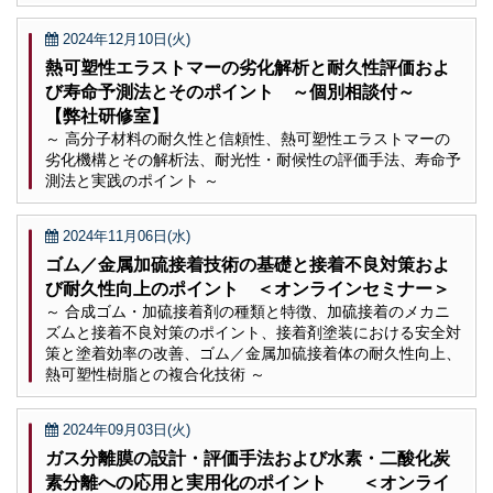
2024年12月10日(火)
熱可塑性エラストマーの劣化解析と耐久性評価およ
び寿命予測法とそのポイント ～個別相談付～
【弊社研修室】
～ 高分子材料の耐久性と信頼性、熱可塑性エラストマーの
劣化機構とその解析法、耐光性・耐候性の評価手法、寿命予
測法と実践のポイント ～
2024年11月06日(水)
ゴム／金属加硫接着技術の基礎と接着不良対策およ
び耐久性向上のポイント ＜オンラインセミナー＞
～ 合成ゴム・加硫接着剤の種類と特徴、加硫接着のメカニ
ズムと接着不良対策のポイント、接着剤塗装における安全対
策と塗着効率の改善、ゴム／金属加硫接着体の耐久性向上、
熱可塑性樹脂との複合化技術 ～
2024年09月03日(火)
ガス分離膜の設計・評価手法および水素・二酸化炭
素分離への応用と実用化のポイント ＜オンライ