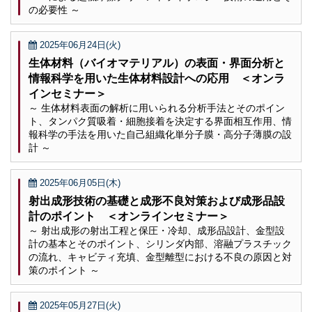
の必要性 ～
2025年06月24日(火)
生体材料（バイオマテリアル）の表面・界面分析と
情報科学を用いた生体材料設計への応用 ＜オンラ
インセミナー＞
～ 生体材料表面の解析に用いられる分析手法とそのポイン
ト、タンパク質吸着・細胞接着を決定する界面相互作用、情
報科学の手法を用いた自己組織化単分子膜・高分子薄膜の設
計 ～
2025年06月05日(木)
射出成形技術の基礎と成形不良対策および成形品設
計のポイント ＜オンラインセミナー＞
～ 射出成形の射出工程と保圧・冷却、成形品設計、金型設
計の基本とそのポイント、シリンダ内部、溶融プラスチック
の流れ、キャビティ充填、金型離型における不良の原因と対
策のポイント ～
2025年05月27日(火)