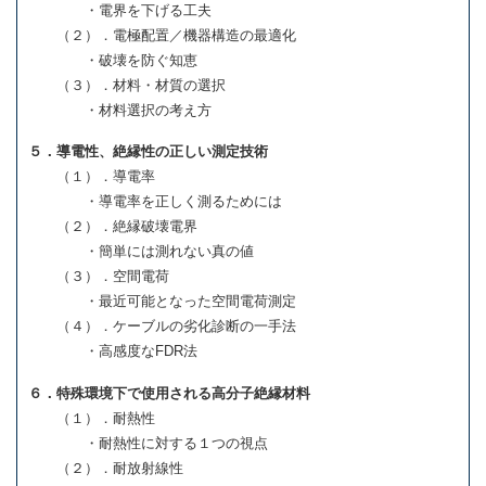
・電界を下げる工夫
（２）．電極配置／機器構造の最適化
・破壊を防ぐ知恵
（３）．材料・材質の選択
・材料選択の考え方
５．導電性、絶縁性の正しい測定技術
（１）．導電率
・導電率を正しく測るためには
（２）．絶縁破壊電界
・簡単には測れない真の値
（３）．空間電荷
・最近可能となった空間電荷測定
（４）．ケーブルの劣化診断の一手法
・高感度なFDR法
６．特殊環境下で使用される高分子絶縁材料
（１）．耐熱性
・耐熱性に対する１つの視点
（２）．耐放射線性