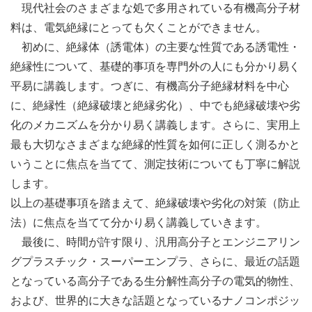
現代社会のさまざまな処で多用されている有機高分子材
料は、電気絶縁にとっても欠くことができません。
初めに、絶縁体（誘電体）の主要な性質である誘電性・
絶縁性について、基礎的事項を専門外の人にも分かり易く
平易に講義します。つぎに、有機高分子絶縁材料を中心
に、絶縁性（絶縁破壊と絶縁劣化）、中でも絶縁破壊や劣
化のメカニズムを分かり易く講義します。さらに、実用上
最も大切なさまざまな絶縁的性質を如何に正しく測るかと
いうことに焦点を当てて、測定技術についても丁寧に解説
します。
以上の基礎事項を踏まえて、絶縁破壊や劣化の対策（防止
法）に焦点を当てて分かり易く講義していきます。
最後に、時間が許す限り、汎用高分子とエンジニアリン
グプラスチック・スーパーエンプラ、さらに、最近の話題
となっている高分子である生分解性高分子の電気的物性、
および、世界的に大きな話題となっているナノコンポジッ