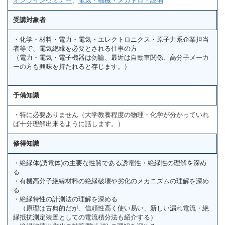
オンラインセミナー
、
電気・機械・メカトロ・設備
受講対象者
・化学・材料・電力・電気・エレクトロニクス・原子力系企業担当
者等で、電気絶縁を必要とされる仕事の方
（電力・電気・電子機器は勿論、最近は自動車関係、高分子メーカ
ーの方も興味を持たれると存じます。）
予備知識
・特に必要ありません（大学教養程度の物理・化学が分かっていれ
ば十分理解出来るように話します。）
修得知識
・絶縁体(誘電体)の主要な性質である誘電性・絶縁性の理解を深め
る
・有機高分子絶縁材料の絶縁破壊や劣化のメカニズムの理解を深め
る
・絶縁特性の計測法の理解を深める
（原理は古典的だが、信頼性高く使い易い、新しい漏れ電流・絶
縁抵抗測定装置としての電流積分法も紹介する）