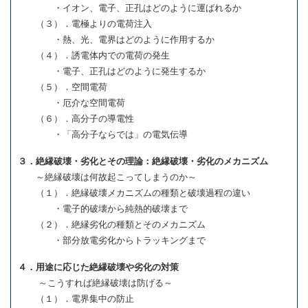
・イオン、電子、正孔はどのように運ばれるか
（３）．電極よりの電荷注入
・熱、光、電界はどのように作用するか
（４）．誘電体内での電荷の発生
・電子、正孔はどのように発生するか
（５）．空間電荷
・厄介な空間電荷
（６）．高分子の導電性
・「高分子ならでは」の電気伝導
３．絶縁破壊・劣化とその理論：絶縁破壊・劣化のメカニズム
～絶縁破壊は何故起こってしまうのか～
（１）．絶縁破壊メカニズムの種類と破壊過程の違い
・電子的破壊から純熱的破壊まで
（２）．絶縁劣化の種類とそのメカニズム
・部分放電劣化からトラッキングまで
４．用途に応じた絶縁破壊や劣化の対策
～こうすれば絶縁破壊は防げる～
（１）．電界集中の防止