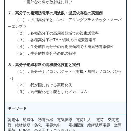
・意外な材料が放射線に弱い
７．高分子の複素誘電率の周波数・温度依存性の実測例
（１）．汎用高分子とエンジニアリングプラスチック・スーパ
ーエンプラ
（２）．各種高分子の高周波領域での複素誘電率
（３）．各種高分子のTHｚ領域での複素誘電率
（４）．生分解性高分子の高周波領域での複素誘電率特性
（５）．生分解性高分子の他の特性
８．高分子絶縁材料の高機能化技術と実例
（１）．高分子ナノコンポジット（有機・無機ナノコンポジッ
ト）
（２）．我が国における実用化例
（３）．高機能化を可能としたメカニズム
キーワード
誘電体 絶縁体 誘電分極 電気伝導 電荷注入 電荷 空間電
荷 絶縁破壊・劣化 電界集中 電極配置 絶縁破壊電界 空間
電荷 FDR法 高分子ナノコンポジット