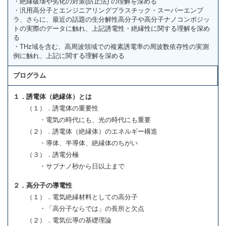
・絶縁破壊や劣化の対策(防止法) の理解を深める
・汎用高分子とエンジニアリングプラスチック・スーパーエンプ
ラ、さらに、最近の話題の生分解性高分子や高分子ナノコンポジッ
トの実際のデータに触れ、上記誘電性・絶縁性に関する理解を深め
る
・THz域を含む、高周波領域での複素誘電率の周波数依存性の実測
例に触れ、上記に関する理解を深める
プログラム
１．誘電体（絶縁体）とは
（１）．誘電体の重要性
・電気の時代にも、光の時代にも重要
（２）．誘電体（絶縁体）のエネルギー構造
・導体、半導体、絶縁体のちがい
（３）．誘電分極
・サブナノ秒から日以上まで
２．高分子の導電性
（１）．電気絶縁材料としての高分子
・「高分子ならでは」の長所と欠点
（２）．電気伝導の基礎理論