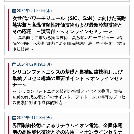
2024年03月06日(水)
次世代パワーモジュール（SiC、GaN）に向けた高耐
熱実装と高温信頼性評価技術および最新冷却技術と
その応用 ～演習付～＜オンラインセミナー＞
～ 高温向けに求める実装技術、高放熱パワーモジュール構
造の開発、伝熱相関式による簡易熱設計法、空冷技術、浸漬
冷却技術 ～
2024年02月19日(月)
シリコンフォトニクスの基礎と集積回路技術および
集積プロセス構築の重要ポイント ＜オンラインセミ
ナー＞
～ シリコンフォトニクス技術の特徴とデバイス物理、集積
回路の作成技術とそのポイント、フォトニクス特有のプロセ
ス要素に対する具体的対応 ～
2024年01月23日(火)
界面制御技術によるリチウムイオン電池、全固体電
池の高性能化技術とその応用 ＜オンラインセミナ