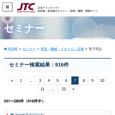
セミナー
HOME
セミナー
電気・機械・メカトロ・設備
電子部品
セミナー検索結果：916件
«
1
…
3
4
5
6
7
8
9
10
11
…
23
»
241〜280件（916件中）