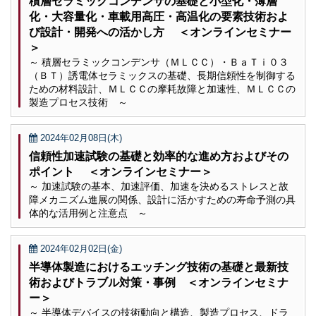
積層セラミックコンデンサの基礎と小型化・薄層
化・大容量化・車載用高圧・高温化の要素技術およ
び設計・開発への活かし方 ＜オンラインセミナー
＞
～ 積層セラミックコンデンサ（ＭＬＣＣ）・ＢａＴｉ０３
（ＢＴ）誘電体セラミックスの基礎、長期信頼性を制御する
ための材料設計、ＭＬＣＣの摩耗故障と加速性、ＭＬＣＣの
製造プロセス技術 ～
2024年02月08日(木)
信頼性加速試験の基礎と効率的な進め方およびその
ポイント ＜オンラインセミナー＞
～ 加速試験の基本、加速評価、加速を決めるストレスと故
障メカニズム進展の関係、設計に活かすための寿命予測の具
体的な活用例と注意点 ～
2024年02月02日(金)
半導体製造におけるエッチング技術の基礎と最新技
術およびトラブル対策・事例 ＜オンラインセミナ
ー＞
～ 半導体デバイスの技術動向と構造、製造プロセス、ドラ