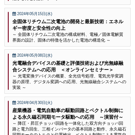
2024年05月15日(水)
全固体リチウム二次電池の開発と最新技術：エネル
ギー密度と安全性の向上
～ 全固体リチウム二次電池の構成材料、電極／固体電解質
界面の設計、固体の特徴を活かした電池の構造化 ～
2024年05月08日(水)
光電融合デバイスの基礎と評価技術および光無線融
合システムへの応用 ＜オンラインセミナー＞
～ 光電変換デバイスの概要、全光信号処理、電気光学変調
器の原理、デジタル変調への応用、光無線融合システムへの
実装 ～
2024年04月30日(火)
産業機器・電気自動車の駆動回路とベクトル制御に
よる永久磁石同期モータ駆動への応用 ～演習付～
～ 降圧・昇圧チョッパ回路を一体化した双方向チョッパ回
路と電力回生、三相インバータの基本回路と動作、永久磁石
同期モータのトルクと位置検出、ベクトル制御による電気自