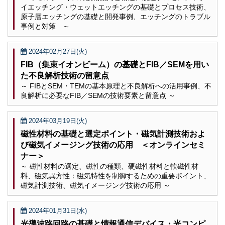
イエッチング・ウェットエッチングの基礎とプロセス技術、
原子層エッチングの基礎と開発事例、エッチングのトラブル
事例と対策 ～
2024年02月27日(火)
FIB（集束イオンビーム）の基礎とFIB／SEMを用い
た不良解析技術の留意点
～ FIBとSEM・TEMの基本原理と不良解析への活用事例、不
良解析に必要なFIB／SEMの技術要素と留意点 ～
2024年03月19日(火)
磁性材料の基礎と選定ポイント・磁気計測技術およ
び磁気イメージング技術の応用 ＜オンラインセミ
ナー＞
～ 磁性材料の選定、磁性の種類、硬磁性材料と軟磁性材
料、磁気異方性：磁気特性を制御するための重要ポイント、
磁気計測技術、磁気イメージング技術の応用 ～
2024年01月31日(水)
光導波路回路の基礎と情報通信デバイス・光コンピ