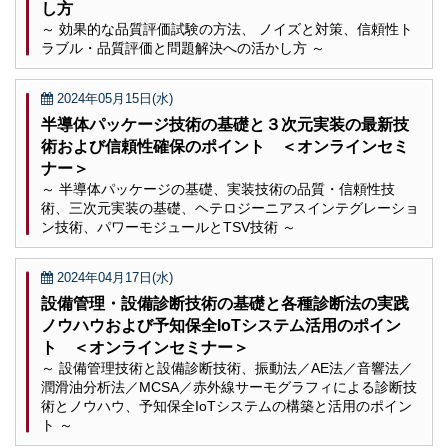
し方
～ 効果的な品質評価試験の方法、 ノイズと対策、信頼性ト
ラブル・品質評価と問題解決への活かし方 ～
2024年05月15日(水)
半導体パッケージ技術の基礎と３次元実装の最新技
術および信頼性確保のポイント ＜オンラインセミ
ナー＞
～ 半導体パッケージの基礎、実装技術の品質・信頼性技
術、三次元実装の基礎、ヘテロジーニアスインテグレーショ
ン技術、パワーモジュールとTSV技術 ～
2024年04月17日(水)
設備管理・設備診断技術の基礎と各種診断法の実践
ノウハウおよび予知保全IoTシステム活用のポイン
ト ＜オンラインセミナー＞
～ 設備管理技術と設備診断技術、振動法／AE法／音響法／
潤滑油分析法／MCSA／赤外線サーモグラフィによる診断技
術とノウハウ、予知保全IoTシステムの構築と活用のポイン
ト ～