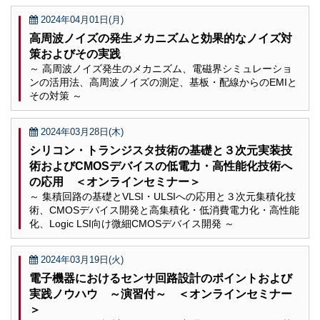
2024年04月01日(月)
高周波ノイズの発生メカニズムと効果的なノイズ対
策およびその実践
～ 高周波ノイズ発生のメカニズム、電磁界シミュレーショ
ンの活用法、高周波ノイズの測定、基板・配線からのEMIと
その対策 ～
2024年03月28日(木)
シリコン・トランジスタ技術の基礎と３次元実装技
術およびCMOSデバイスの低電力・高性能化技術へ
の応用 ＜オンラインセミナー＞
～ 集積回路の基礎とVLSI・ULSIへの応用と３次元集積化技
術、CMOSデバイス開発と高集積化・低消費電力化・高性能
化、Logic LSI向け微細CMOSデバイス開発 ～
2024年03月19日(火)
電子機器におけるセンサ回路設計のポイントおよび
実践ノウハウ ～演習付～ ＜オンラインセミナー
＞