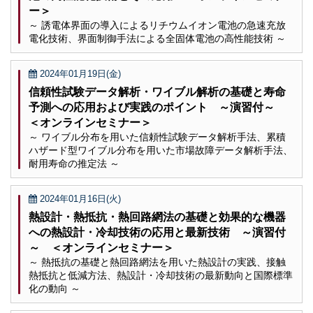
ー＞
～ 誘電体界面の導入によるリチウムイオン電池の急速充放
電化技術、界面制御手法による全固体電池の高性能技術 ～
2024年01月19日(金)
信頼性試験データ解析・ワイブル解析の基礎と寿命
予測への応用および実践のポイント ～演習付～
＜オンラインセミナー＞
～ ワイブル分布を用いた信頼性試験データ解析手法、累積
ハザード型ワイブル分布を用いた市場故障データ解析手法、
耐用寿命の推定法 ～
2024年01月16日(火)
熱設計・熱抵抗・熱回路網法の基礎と効果的な機器
への熱設計・冷却技術の応用と最新技術 ～演習付
～ ＜オンラインセミナー＞
～ 熱抵抗の基礎と熱回路網法を用いた熱設計の実践、接触
熱抵抗と低減方法、熱設計・冷却技術の最新動向と国際標準
化の動向 ～