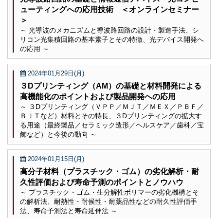
ューティングへの応用技術 ＜オンラインセミナー
＞
～ 光導波のメカニズムと導波路回路の設計・製造手法、シ
リコン光集積回路の基本素子とその特徴、光デバイス開発へ
の応用 ～
2024年01月29日(月)
３Dプリンティング（AM）の基礎と材料開発による
高機能化のポイントおよび製品開発への応用
～ ３Dプリンティング（ＶＰＰ／ＭＪＴ／ＭＥＸ／ＰＢＦ／
ＢＪＴなど）材料とその特長、３Dプリンティングの拡大す
る用途（最終製品／セラミック造形／ヘルスケア／歯科／宝
飾など）と今後の動向 ～
2024年01月15日(月)
高分子材料（プラスチック・ゴム）の劣化解析・耐
久性評価および寿命予測のポイントとノウハウ
～ プラスチック・ゴム・生分解性ポリマーの劣化機構とそ
の解析法、耐熱性・耐候性・耐薬品性などの耐久性評価手
法、寿命予測法と寿命延伸法 ～