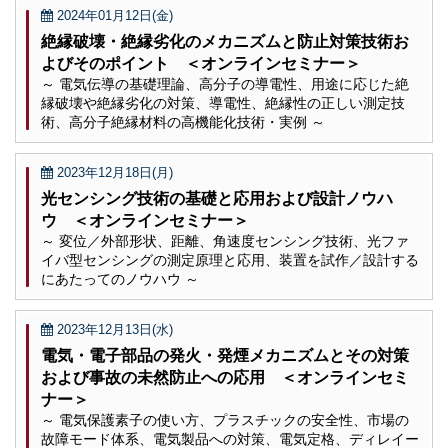
2024年01月12日(金)
絶縁破壊・絶縁劣化のメカニズムと防止対策技術お
よびそのポイント ＜オンラインセミナー＞
～ 電気伝導の基礎理論、高分子の導電性、用途に応じた絶
縁破壊や絶縁劣化の対策、導電性、絶縁性の正しい測定技
術、高分子絶縁材料の高機能化技術・実例 ～
2023年12月18日(月)
光センシング技術の基礎と応用および設計ノウハ
ウ ＜オンラインセミナー＞
～ 変位／外部形状、距離、角速度センシング技術、光ファ
イバ型センシングの測定原理と応用、装置を試作／設計する
にあたってのノウハウ ～
2023年12月13日(水)
電気・電子部品の発火・発煙メカニズムとその対策
および事故の未然防止への応用 ＜オンラインセミ
ナー＞
～ 電気保護素子の使い方、プラスチックの安全性、市場の
故障モード体系、電気製品への対策、電気定格、ディレイー