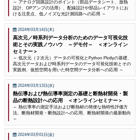
～ アナログ回路設計のポイント（部品データシート、放熱
設計、OPアンプの活用）、配線設計や部品レイアウトにお
ける注意点、低ノイズな光計測回路への応用 ～
2024年03月14日(木)
高次元／時系列データ分析のためのデータ可視化技
術とその実践ノウハウ ～デモ付～ ＜オンライン
セミナー＞
～ 低次元（２次元）データの可視化とPython Plotlyの基礎、
高次元データおよび時系列データのデータ可視化技術とその
実践例、仮想空間を用いた時空間データ分析への応用 ～
2024年03月13日(水)
熱伝導および熱伝導率測定の基礎と断熱材開発・製
品の断熱設計への応用 ＜オンラインセミナー＞
～ 熱伝導率の測定手法および断熱材の簡便な熱特性評価方
法、断熱材開発・断熱設計への応用、断熱材開発の最新動向
～
2024年03月01日(金)