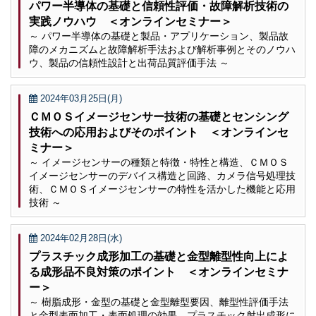
パワー半導体の基礎と信頼性評価・故障解析技術の
実践ノウハウ ＜オンラインセミナー＞
～ パワー半導体の基礎と製品・アプリケーション、製品故
障のメカニズムと故障解析手法および解析事例とそのノウハ
ウ、製品の信頼性設計と出荷品質評価手法 ～
2024年03月25日(月)
ＣＭＯＳイメージセンサー技術の基礎とセンシング
技術への応用およびそのポイント ＜オンラインセ
ミナー＞
～ イメージセンサーの種類と特徴・特性と構造、ＣＭＯＳ
イメージセンサーのデバイス構造と回路、カメラ信号処理技
術、ＣＭＯＳイメージセンサーの特性を活かした機能と応用
技術 ～
2024年02月28日(水)
プラスチック成形加工の基礎と金型離型性向上によ
る成形品不良対策のポイント ＜オンラインセミナ
ー＞
～ 樹脂成形・金型の基礎と金型離型要因、離型性評価手法
と金型表面加工・表面処理の効果、プラスチック射出成形に