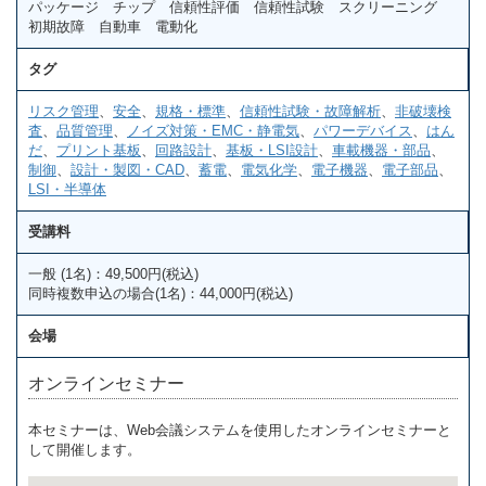
パッケージ チップ 信頼性評価 信頼性試験 スクリーニング
初期故障 自動車 電動化
タグ
リスク管理
、
安全
、
規格・標準
、
信頼性試験・故障解析
、
非破壊検
査
、
品質管理
、
ノイズ対策・EMC・静電気
、
パワーデバイス
、
はん
だ
、
プリント基板
、
回路設計
、
基板・LSI設計
、
車載機器・部品
、
制御
、
設計・製図・CAD
、
蓄電
、
電気化学
、
電子機器
、
電子部品
、
LSI・半導体
受講料
一般 (1名)：49,500円(税込)
同時複数申込の場合(1名)：44,000円(税込)
会場
オンラインセミナー
本セミナーは、Web会議システムを使用したオンラインセミナーと
して開催します。