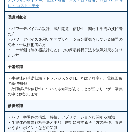
オンラインセミナー
、
電気・機械・メカトロ・設備
、
品質・生産管
理・ コスト・安全
受講対象者
・パワーデバイスの設計、製品開発、信頼性に関わる部門の技術者
の方
・パワーデバイスを用いてアプリケーション開発をしている部門の
初級・中級技術者の方
・ユーザ側（制御器設計など）での簡易解析手法や故障対策を知り
たい方
予備知識
・半導体の基礎知識（トランジスタやFETとは？程度）、電気回路
の基礎知識
故障解析や信頼性についても知識があることが望ましいが、講義
の中で解説します
修得知識
・パワー半導体の構造、特性、アプリケーションに関する知識
・半導体の故障解析手法と手順、解析に対する考え方の基礎、間違
いやすいポイントなどの知識