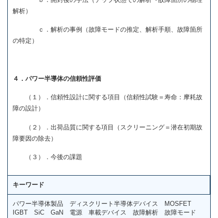
解析）
ｃ．解析の事例（故障モードの推定、解析手順、故障箇所
の特定）
４．パワー半導体の信頼性評価
（１）．信頼性設計に関する項目（信頼性試験＝寿命：摩耗故
障の設計）
（２）．出荷品質に関する項目（スクリーニング＝潜在初期故
障要因の除去）
（３）．今後の課題
キーワード
パワー半導体製品 ディスクリート半導体デバイス MOSFET
IGBT SiC GaN 電源 車載デバイス 故障解析 故障モード