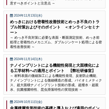
意すべきポイントと注意点 ～
2024年11月13日(水)
めっきにおける密着性改善技術とめっき不良のトラ
ブル対策およびそのポイント ＜オンラインセミナ
ー＞
～ めっき不良対策に必要な表面・断面測定技術、めっき前
処理と密着性のメカニズム、ダブルジンケート処理による密
着性改善技術 ～
2024年11月14日(木)
ナノインプリントによる機能性発現と大面積化によ
る工学材料への適用とポイント 【弊社研修室】
～ 材料表面の微細加工による機能性発現、反射防止機能、
ナノインプリントによる微細構造の形成、バイオミメティク
ス、超大面積ナノインプリント技術の形成、超撥水・超親
水、抗菌撥菌特性、昆虫滑落特性の実現技術 ～
2024年10月11日(金)
金属積層造形技術の基礎と導入および適用のポイン