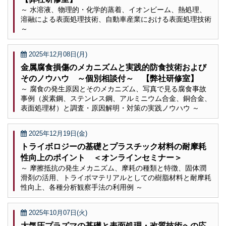
～ 水溶液、物理的・化学的蒸着、イオンビーム、熱処理、
溶融による表面処理技術、自動車産業における表面処理技術
～
2025年12月08日(月)
金属腐食損傷のメカニズムと実践的防食技術および
そのノウハウ ～個別相談付～ 【弊社研修室】
～ 腐食の発生原因とそのメカニズム、写真で見る腐食事故
事例（炭素鋼、ステンレス鋼、アルミニウム合金、銅合金、
表面処理材）と調査・原因解明・対策の実践ノウハウ ～
2025年12月19日(金)
トライボロジーの基礎とプラスチック材料の耐摩耗
性向上のポイント ＜オンラインセミナー＞
～ 摩擦抵抗の発生メカニズム、摩耗の種類と特徴、固体潤
滑剤の活用、トライボマテリアルとしての樹脂材料と耐摩耗
性向上、各種分析観察手法の利用例 ～
2025年10月07日(火)
大気圧プラズマの基礎と表面処理・改質技術への応