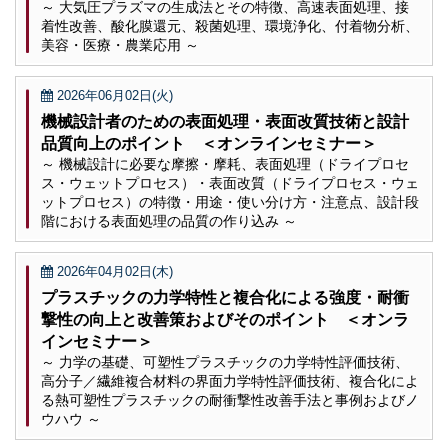
～ 大気圧プラズマの生成法とその特徴、高速表面処理、接
着性改善、酸化膜還元、殺菌処理、環境浄化、付着物分析、
美容・医療・農業応用 ～
2026年06月02日(火)
機械設計者のための表面処理・表面改質技術と設計
品質向上のポイント ＜オンラインセミナー＞
～ 機械設計に必要な摩擦・摩耗、表面処理（ドライプロセ
ス・ウェットプロセス）・表面改質（ドライプロセス・ウェ
ットプロセス）の特徴・用途・使い分け方・注意点、設計段
階における表面処理の品質の作り込み ～
2026年04月02日(木)
プラスチックの力学特性と複合化による強度・耐衝
撃性の向上と改善策およびそのポイント ＜オンラ
インセミナー＞
～ 力学の基礎、可塑性プラスチックの力学特性評価技術、
高分子／繊維複合材料の界面力学特性評価技術、複合化によ
る熱可塑性プラスチックの耐衝撃性改善手法と事例およびノ
ウハウ ～