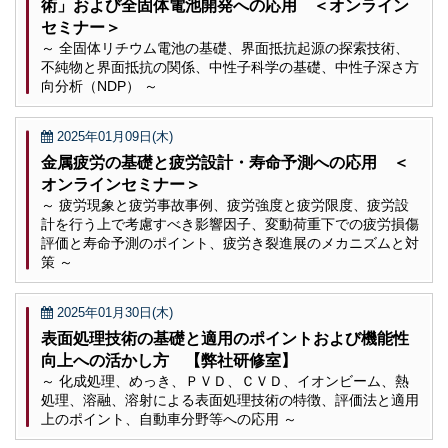
術」および全固体電池開発への応用 ＜オンライン
セミナー＞
～ 全固体リチウム電池の基礎、界面抵抗起源の探索技術、
不純物と界面抵抗の関係、中性子科学の基礎、中性子深さ方
向分析（NDP） ～
2025年01月09日(木)
金属疲労の基礎と疲労設計・寿命予測への応用 ＜
オンラインセミナー＞
～ 疲労現象と疲労事故事例、疲労強度と疲労限度、疲労設
計を行う上で考慮すべき影響因子、変動荷重下での疲労損傷
評価と寿命予測のポイント、疲労き裂進展のメカニズムと対
策 ～
2025年01月30日(木)
表面処理技術の基礎と適用のポイントおよび機能性
向上への活かし方 【弊社研修室】
～ 化成処理、めっき、ＰＶＤ、ＣＶＤ、イオンビーム、熱
処理、溶融、溶射による表面処理技術の特徴、評価法と適用
上のポイント、自動車分野等への応用 ～