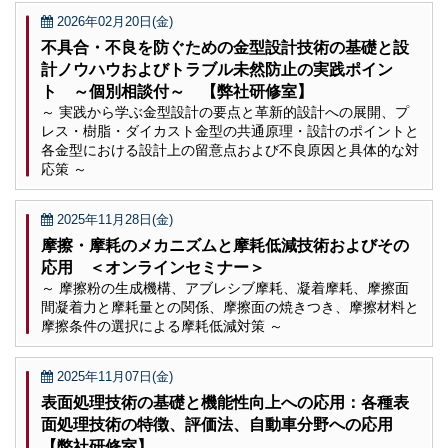
2026年02月20日(金)
不具合・不良を防ぐための金型設計技術の基礎と設
計ノウハウおよびトラブル未然防止の実践ポイン
ト ～個別相談付～ 【弊社研修室】
～ 実践から学ぶ金型設計の要点と革新的設計への展開、プ
レス・樹脂・ダイカスト金型の共通原理・設計のポイントと
各金型における設計上の留意点および不良原因と具体的な対
応策 ～
2025年11月28日(金)
摩擦・摩耗のメカニズムと摩耗低減技術およびその
応用 ＜オンラインセミナー＞
～ 摩擦粉の生成機構、アブレシブ摩耗、凝着摩耗、摩擦面
間凝着力と摩耗量との関係、摩擦面の焼きつき、摩擦材料と
摩擦条件の選択による摩耗低減対策 ～
2025年11月07日(金)
表面処理技術の基礎と機能性向上への応用：各種表
面処理技術の特徴、評価法、自動車分野への応用
【弊社研修室】