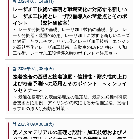
2025年07月14日(月)
レーザ加工技術の基礎と環境変化に対応する新しい
レーザ加工技術とレーザ設備導入の留意点とそのポ
イント 【弊社研修室】
～ レーザ発振器の基礎、レーザ加工技術の基礎、新しいレ
ーザ発振器・装置の応用、レーザ加工に対する新しいニーズ
に対応したマルチマテリアル化とレーザ加工技術、エンジン
の高効率化とレーザ加工技術、自動車のEV化と接レーザ加
工技術、レーザ加工設備導入時のポイントと注意点 ～
2025年07月08日(火)
接着接合の基礎と接着強度・信頼性・耐久性向上お
よび寿命予測への応用とそのポイント ＜オンライ
ンセミナー＞
～ 最適な接着剤と表面処理法の選定法、最新の異種材料接
合技術と応用例、アイリングの式による寿命推定法、接着ト
ラブルの原因別分類と対策 ～
2025年09月30日(火)
光メタマテリアルの基礎と設計・加工技術およびメ