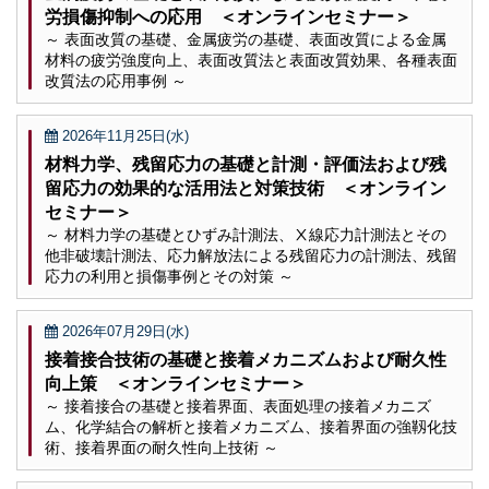
労損傷抑制への応用 ＜オンラインセミナー＞
～ 表面改質の基礎、金属疲労の基礎、表面改質による金属
材料の疲労強度向上、表面改質法と表面改質効果、各種表面
改質法の応用事例 ～
2026年11月25日(水)
材料力学、残留応力の基礎と計測・評価法および残
留応力の効果的な活用法と対策技術 ＜オンライン
セミナー＞
～ 材料力学の基礎とひずみ計測法、Ⅹ線応力計測法とその
他非破壊計測法、応力解放法による残留応力の計測法、残留
応力の利用と損傷事例とその対策 ～
2026年07月29日(水)
接着接合技術の基礎と接着メカニズムおよび耐久性
向上策 ＜オンラインセミナー＞
～ 接着接合の基礎と接着界面、表面処理の接着メカニズ
ム、化学結合の解析と接着メカニズム、接着界面の強靱化技
術、接着界面の耐久性向上技術 ～