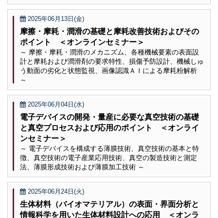
2025年06月13日(金)
摩擦・摩耗・潤滑の基礎と摩耗改善技術およびその
ポイント ＜オンラインセミナー＞
～ 摩擦・摩耗・潤滑のメカニズム、各種機械要素の表面設
計と摩耗および潤滑剤の要求特性、損傷予防設計、機械しゅ
う動面の劣化と状態監視、画像認識ＡＩによる摩耗粉解析
～
2025年06月04日(水)
電子デバイスの開発・量産に必要な真空技術の基礎
と真空プロセスおよび応用のポイント ＜オンライ
ンセミナー＞
～ 電子デバイスを構成する薄膜技術、真空技術の基本と特
徴、真空技術の電子産業応用技術、真空の製造技術と測定
法、薄膜形成技術および薄膜加工技術 ～
2025年06月24日(火)
生体材料（バイオマテリアル）の表面・界面分析と
情報科学を用いた生体材料設計への応用 ＜オンラ