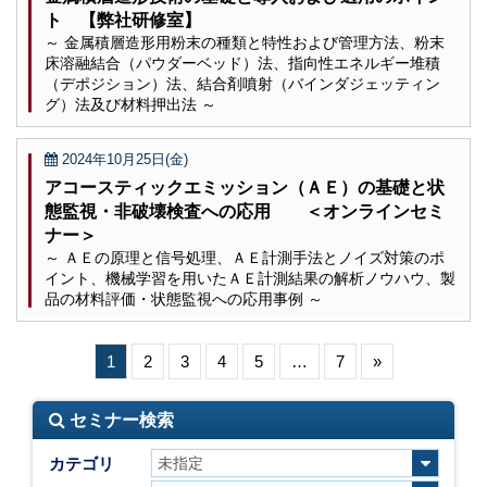
ト 【弊社研修室】
～ 金属積層造形用粉末の種類と特性および管理方法、粉末
床溶融結合（パウダーベッド）法、指向性エネルギー堆積
（デポジション）法、結合剤噴射（バインダジェッティン
グ）法及び材料押出法 ～
2024年10月25日(金)
アコースティックエミッション（ＡＥ）の基礎と状
態監視・非破壊検査への応用 ＜オンラインセミ
ナー＞
～ ＡＥの原理と信号処理、ＡＥ計測手法とノイズ対策のポ
イント、機械学習を用いたＡＥ計測結果の解析ノウハウ、製
品の材料評価・状態監視への応用事例 ～
1
2
3
4
5
…
7
»
セミナー検索
カテゴリ