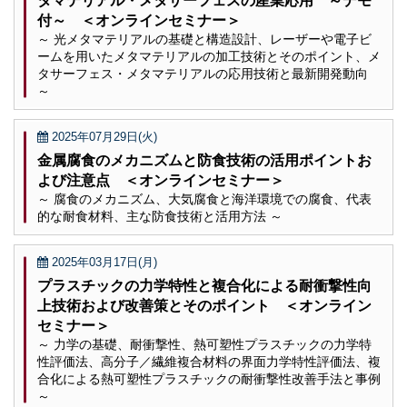
タマテリアル・メタサーフェスの産業応用 ～デモ
付～ ＜オンラインセミナー＞
～ 光メタマテリアルの基礎と構造設計、レーザーや電子ビ
ームを用いたメタマテリアルの加工技術とそのポイント、メ
タサーフェス・メタマテリアルの応用技術と最新開発動向
～
2025年07月29日(火)
金属腐食のメカニズムと防食技術の活用ポイントお
よび注意点 ＜オンラインセミナー＞
～ 腐食のメカニズム、大気腐食と海洋環境での腐食、代表
的な耐食材料、主な防食技術と活用方法 ～
2025年03月17日(月)
プラスチックの力学特性と複合化による耐衝撃性向
上技術および改善策とそのポイント ＜オンライン
セミナー＞
～ 力学の基礎、耐衝撃性、熱可塑性プラスチックの力学特
性評価法、高分子／繊維複合材料の界面力学特性評価法、複
合化による熱可塑性プラスチックの耐衝撃性改善手法と事例
～