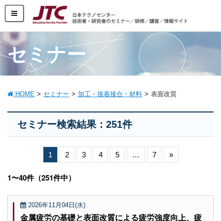
セミナー
HOME
セミナー
加工・接着接合・材料
表面改質
セミナー検索結果：251件
1
2
3
4
5
…
7
»
1〜40件（251件中）
2026年11月04日(水)
金属疲労の基礎と表面改質による疲労強度向上、疲