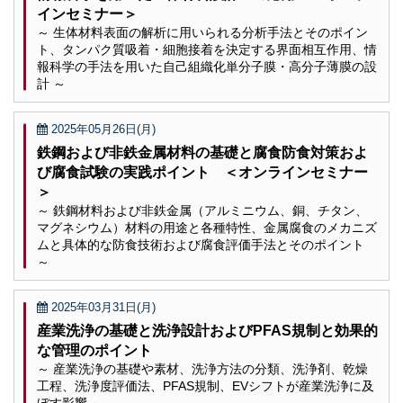
インセミナー＞
～ 生体材料表面の解析に用いられる分析手法とそのポイン
ト、タンパク質吸着・細胞接着を決定する界面相互作用、情
報科学の手法を用いた自己組織化単分子膜・高分子薄膜の設
計 ～
2025年05月26日(月)
鉄鋼および非鉄金属材料の基礎と腐食防食対策およ
び腐食試験の実践ポイント ＜オンラインセミナー
＞
～ 鉄鋼材料および非鉄金属（アルミニウム、銅、チタン、
マグネシウム）材料の用途と各種特性、金属腐食のメカニズ
ムと具体的な防食技術および腐食評価手法とそのポイント
～
2025年03月31日(月)
産業洗浄の基礎と洗浄設計およびPFAS規制と効果的
な管理のポイント
～ 産業洗浄の基礎や素材、洗浄方法の分類、洗浄剤、乾燥
工程、洗浄度評価法、PFAS規制、EVシフトが産業洗浄に及