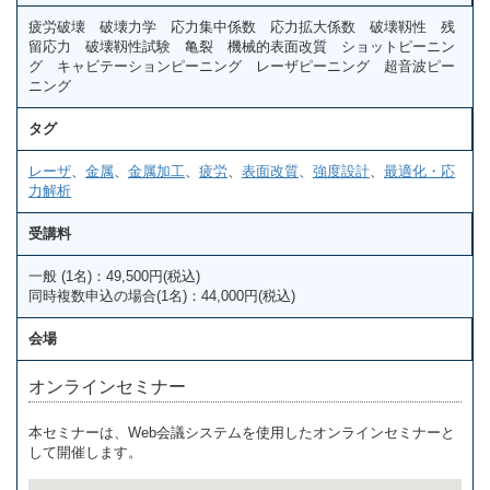
疲労破壊 破壊力学 応力集中係数 応力拡大係数 破壊靱性 残
留応力 破壊靱性試験 亀裂 機械的表面改質 ショットピーニン
グ キャビテーションピーニング レーザピーニング 超音波ピー
ニング
タグ
レーザ
、
金属
、
金属加工
、
疲労
、
表面改質
、
強度設計
、
最適化・応
力解析
受講料
一般 (1名)：49,500円(税込)
同時複数申込の場合(1名)：44,000円(税込)
会場
オンラインセミナー
本セミナーは、Web会議システムを使用したオンラインセミナーと
して開催します。