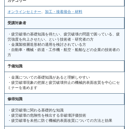
カテゴリー
オンラインセミナー
、
加工・接着接合・材料
受講対象者
・疲労破壊の基礎知識を得たい、疲労破壊の問題で困っている、疲
労強度を向上させたい、という技術者・研究者の方
・金属製積層造形材の適用を検討されている方
・自動車・機械・鉄道・工作機・航空・船舶などの企業の技術者の
方
予備知識
・金属についての基礎知識があると理解しやすい
・疲労破壊現象の把握と疲労破壊抑止の機械的表面改質を中心にセ
ミナーを進めます
修得知識
・疲労破壊に関わる基礎的な知識
・疲労破壊の危険性を検出する非破壊評価技術
・疲労破壊を未然に防ぐ機械的表面改質についての方法と効果