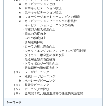
ａ．キャビテーションとは
ｂ．水中キャビテーション噴流
ｃ．気中キャビテーション噴流
ｄ．ウォータージェットピーニングとの相違
ｅ．キャビテーションピーニングの特異性
ｆ．キャビテーションピーニングの効果
・溶接部の疲労強度向上
・歯車の強度向上
・CVTの強度向上
・き裂進展抑制
・ローラの疲れ寿命向上
・ジェットエンジンのフレッティング疲労対策
・ダイカスト用金型の表面改質
・鍛造用金型の表面改質
・トライボロジー特性向上
・電磁鋼板の降伏応力向上
（３）．レーザピーニング
ａ．液膜レーザピーニング
ｂ．水中レーザピーニング
（４）．超音波ピーニング
（５）．ピーニングの比較
（６）．金属製３次元積層造形材の機械的表面改質
キーワード