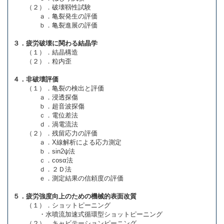
（２）．破壊靱性試験
ａ．亀裂発生の評価
ｂ．亀裂進展の評価
３．疲労破壊に関わる結晶学
（１）．結晶構造
（２）．粒内歪
４．非破壊評価
（１）．亀裂の検出と評価
ａ．浸透探傷
ｂ．超音波探傷
ｃ．電位差法
ｄ．渦電流法
（２）．残留応力の評価
ａ．X線解析による応力測定
ｂ．sin2ψ法
ｃ．cosα法
ｄ．２Ｄ法
ｅ．測定結果の信頼度の評価
５．疲労強度向上のための機械的表面改質
（１）．ショットピーニング
・水噴流加速式循環型ショットピーニング
（２）．キャビテーションピーニング