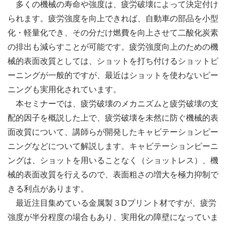
多くの機械の寿命や強度は、疲労破壊によって決定付け
られます。疲労強度を向上できれば、自動車の部品を小型
化・軽量化でき、その分だけ燃費を向上させて二酸化炭素
の排出も減らすことが可能です。疲労強度向上のための機
械的表面改質としては、ショットを打ち付けるショットピ
ーニングが一般的ですが、最近はショットを使わないピー
ニングも実用化されています。
本セミナーでは、疲労破壊のメカニズムと疲労破壊の支
配的因子を概説した上で、疲労破壊を未然に防ぐ機械的表
面改質について、講師らが開発したキャビテーションピー
ニングなどについて解説します。キャビテーションピーニ
ングは、ショットを用いることなく（ショットレス）、機
械的表面改質を行えるので、表面粗さの増大を極力抑制で
きる利点があります。
最近注目集めている金属製３Dプリント材ですが、疲労
強度が半分程度の場合もあり、実用化の障壁になっていま