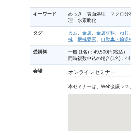
キーワード
めっき 表面処理 マクロ分
理 水素脆化
タグ
カム
、
金属
、
金属材料
、
ねじ
械
、
機械要素
、
自動車・輸送
受講料
一般 (1名)：49,500円(税込)
同時複数申込の場合(1名)：44,
会場
オンラインセミナー
本セミナーは、Web会議シ