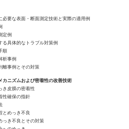
必要な表面・断面測定技術と実際の適用例
例
定例
る具体的なトラブル対策例
手順
析事例
離事例とその対策
メカニズムおよび密着性の改善技術
き皮膜の密着性
性確保の指針
法
とめっき不良
っき不良とその対策
へのめっき