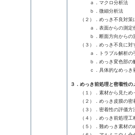
ａ．マクロ分析法
ｂ．微細分析法
（２）．めっき不良対策に
ａ．表面からの測定
ｂ．断面方向からの測
（３）．めっき不良に対す
ａ．トラブル解析の
ｂ．めっき変色部の解
ｃ．具体的なめっき剥
３．めっき前処理と密着性の
（１）．素材から見ためっ
（２）．めっき皮膜の密着
（３）．密着性の評価方
（４）．めっき前処理工程
（５）．難めっき素材のめ
（６）．アルミニウム合金