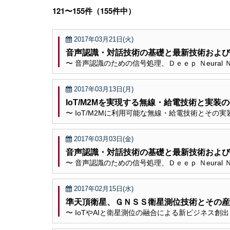
121〜155件（155件中）
2017年03月21日(火)
音声認識・対話技術の基礎と最新技術および
〜 音声認識のための信号処理、Ｄｅｅｐ Ｎeural
2017年03月13日(月)
IoT/M2Mを実現する無線・給電技術と実装
〜 IoT/M2Mに利用可能な無線・給電技術とその実
2017年03月03日(金)
音声認識・対話技術の基礎と最新技術および
〜 音声認識のための信号処理、Ｄｅｅｐ Ｎeural
2017年02月15日(水)
準天頂衛星、ＧＮＳＳ衛星測位技術とその産
〜 IoTやAIと衛星測位の融合による新ビジネス創