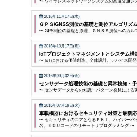
〜 ワイヤレスネットワークシステムの高度交通シ
2016年11月17日(木)
ＧＰＳ/GNSS測位の基礎と測位アルゴリズ
〜 GPS測位の基礎と原理、ＧＮＳＳ測位へのカル
2016年10月17日(月)
IoTプロジェクトマネジメントとシステム構
〜 IoTにおける価値創造、全体設計、デバイス開
2016年09月02日(金)
センサデータ処理技術の基礎と異常検知・予
〜 センサデータからの知識・パターン発見による
2016年07月19日(火)
車載機器におけるセキュリティ対策と最新応
〜 セキュリティのコアとなるＰＫＩ、ハイパーバ
名、ＥＣＵコードのリモートリプログラミング 〜