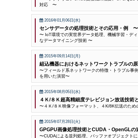
対応 〜
2016年01月06日(水)
センサデータの処理技術とその応用・例 〜
〜 IoT環境での実世界データ処理、機械学習・
なデータマイニング技術 〜
2015年09月14日(月)
組込機器におけるネットワークトラブルの原
〜フィールド系ネットワークの特徴・トラブル事例、
を用いた演習〜
2015年08月05日(水)
４Ｋ/８Ｋ超高精細度テレビジョン放送技術
〜４Ｋ/８Ｋ映像フォーマット、４K/8K伝送のた
2015年07月28日(火)
GPGPU画像処理技術とCUDA・OpenG
〜CUDAによる並列処理、バッファオブジェクトに