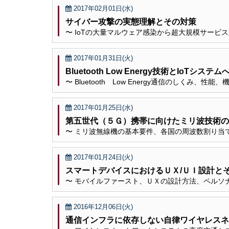
2017年02月01日(水)
サイバー攻撃の実態理解とその対策
〜 IoTの大量マルウェア感染から超大規模サービ
2017年01月31日(火)
Bluetooth Low Energy技術とIoTシ
〜 Bluetooth Low Energy通信のしく
2017年01月25日(水)
第五世代（５Ｇ）携帯に向けたミリ波技術の
〜 ミリ波無線機の基本要件、各国の周波数割り当て状況、
2017年01月24日(火)
スマートデバイスにおけるＵＸ/ＵＩ設計と
〜 モバイルファースト、ＵＸの設計方法、ペルソ
2016年12月06日(火)
通信インフラに依存しない自律ワイヤレスネ