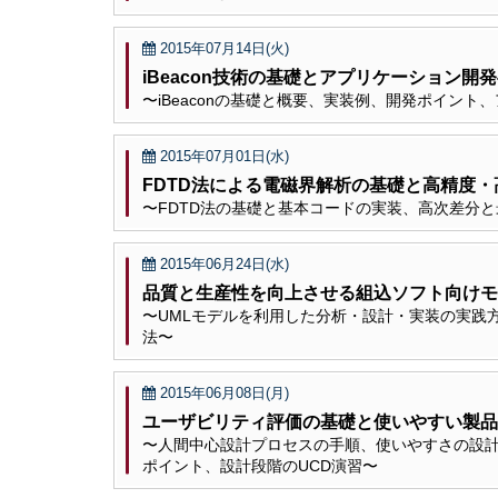
2015年07月14日(火)
iBeacon技術の基礎とアプリケーション
〜iBeaconの基礎と概要、実装例、開発ポイン
2015年07月01日(水)
FDTD法による電磁界解析の基礎と高精度
〜FDTD法の基礎と基本コードの実装、高次差分
2015年06月24日(水)
品質と生産性を向上させる組込ソフト向けモ
〜UMLモデルを利用した分析・設計・実装の実践
法〜
2015年06月08日(月)
ユーザビリティ評価の基礎と使いやすい製品
〜人間中心設計プロセスの手順、使いやすさの設
ポイント、設計段階のUCD演習〜