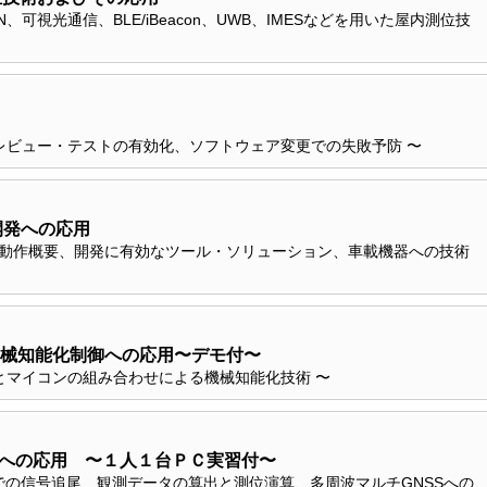
可視光通信、BLE/iBeacon、UWB、IMESなどを用いた屋内測位技
ビュー・テストの有効化、ソフトウェア変更での失敗予防 〜
開発への応用
と動作概要、開発に有効なツール・ソリューション、車載機器への技術
械知能化制御への応用〜デモ付〜
とマイコンの組み合わせによる機械知能化技術 〜
算への応用 〜１人１台ＰＣ実習付〜
ZSでの信号追尾、観測データの算出と測位演算、多周波マルチGNSSへの