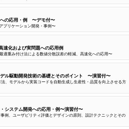
開発への応用・例 〜デモ付〜
ト、アプリケーション開発・事例〜
・高速化および実問題への応用例
と最適重み付け法による数値分散誤差の軽減、高速化への応用〜
デル駆動開発技術の基礎とそのポイント 〜演習付〜
方法、モデルから実装コードを自動生成し生産性・品質を向上させる方
・システム開発への応用・例〜演習付〜
計事例、ユーザビリティ評価とデザインの原則、設計テクニックとその