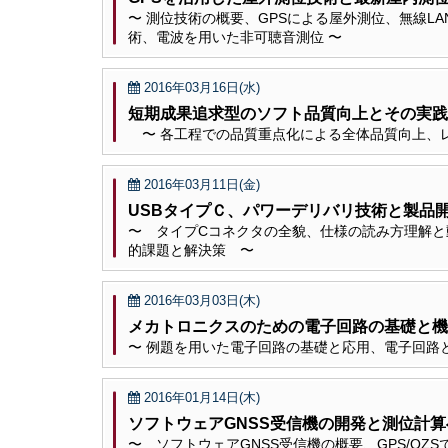
〜 測位技術の概要、GPSによる屋外測位、無線LAN、
術、電波を用いた非可聴音測位 〜
2016年03月16日(水)
短期成果追求型のソフト品質向上とその実践
〜 各工程での品質重点化による全体品質向上、レ
2016年03月11日(金)
USBタイプＣ、パワーデリバリ技術と製品
〜 タイプCコネクタの全貌、仕様の読み方理解
的課題と解決策 〜
2016年03月03日(木)
メカトロニクスのための電子回路の基礎と機
〜 例題を用いた電子回路の基礎と応用、電子回路
2016年01月14日(木)
ソフトウェアGNSS受信機の開発と測位計
〜 ソフトウェアGNSS受信機の概要、GPS/Q