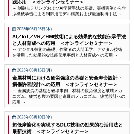
践応用 ＜オンラインセミナー＞
～ 制御モデリングおよびAI学習手法の基礎、実機実例から学
ぶ機械学習による制御用モデル構築および最適制御手法 ～
2023年05月25日(木)
AI／IoT／VR／HMI技術による効果的な技能伝承手法
と人材育成への応用 ＜オンラインセミナー＞
～ デジタル技術の基礎、作業者の人間工学、デジタル技術
を活用した効果的な技能伝承事例と人材育成への応用 ～
2023年05月15日(月)
金属材料における疲労強度の基礎と安全寿命設計・
損傷許容設計への応用 ＜オンラインセミナー＞
～ 金属疲労の基礎と破壊事例、材料の疲労強度と破壊メカ
ニズム、疲労き裂の要因と進展のメカニズム、疲労設計への
応用 ～
2023年05月10日(水)
超低摩擦化を実現するDLC技術の効果的な活用法と
最新技術 ＜オンラインセミナー＞