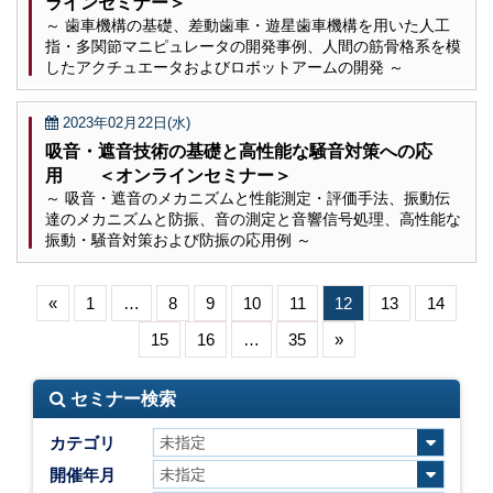
ラインセミナー＞
～ 歯車機構の基礎、差動歯車・遊星歯車機構を用いた人工
指・多関節マニピュレータの開発事例、人間の筋骨格系を模
したアクチュエータおよびロボットアームの開発 ～
2023年02月22日(水)
吸音・遮音技術の基礎と高性能な騒音対策への応
用 ＜オンラインセミナー＞
～ 吸音・遮音のメカニズムと性能測定・評価手法、振動伝
達のメカニズムと防振、音の測定と音響信号処理、高性能な
振動・騒音対策および防振の応用例 ～
«
1
…
8
9
10
11
12
13
14
15
16
…
35
»
セミナー検索
カテゴリ
開催年月