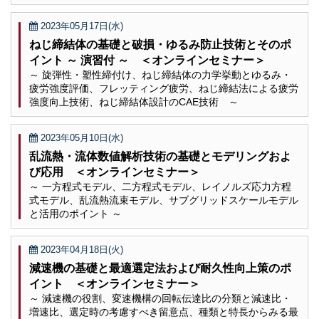
2023年05月17日(水)
ねじ締結体の基礎と破損・ゆるみ防止技術とそのポ
イント ～ 演習付 ～ ＜オンラインセミナー＞
～ 旋弾性・塑性締付け、ねじ締結体の力学挙動とゆるみ・
疲労強度評価、フレッティング疲労、ねじ締結法による疲労
強度向上技術、ねじ締結体設計のCAE技術 ～
2023年05月10日(水)
乱流熱・流体数値解析技術の基礎とモデリングおよ
び応用 ＜オンラインセミナー＞
～ 一方程式モデル、二方程式モデル、レイノルズ応力方程
式モデル、乱流熱流束モデル、サブグリッドスケールモデル
と活用のポイント ～
2023年04月18日(火)
減速機の基礎と最適選定法および耐久性向上策のポ
イント ＜オンラインセミナー＞
～ 減速機の役割、変速機構の回転伝達比の分類と減速比・
増速比、選定時の考慮すべき留意点、種類と特長からみる最