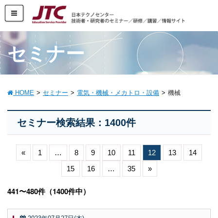
セミナー
HOME
セミナー
電気・機械・メカトロ・設備
機械
セミナー検索結果：1400件
«
1
…
8
9
10
11
12
13
14
15
16
…
35
»
441〜480件（1400件中）