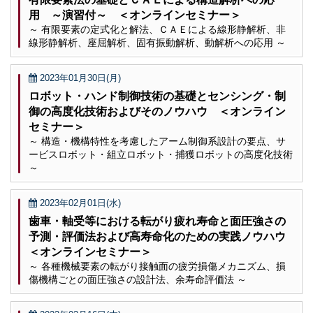
用 ～演習付～ ＜オンラインセミナー＞
～ 有限要素の定式化と解法、ＣＡＥによる線形静解析、非
線形静解析、座屈解析、固有振動解析、動解析への応用 ～
2023年01月30日(月)
ロボット・ハンド制御技術の基礎とセンシング・制
御の高度化技術およびそのノウハウ ＜オンライン
セミナー＞
～ 構造・機構特性を考慮したアーム制御系設計の要点、サ
ービスロボット・組立ロボット・捕獲ロボットの高度化技術
～
2023年02月01日(水)
歯車・軸受等における転がり疲れ寿命と面圧強さの
予測・評価法および高寿命化のための実践ノウハウ
＜オンラインセミナー＞
～ 各種機械要素の転がり接触面の疲労損傷メカニズム、損
傷機構ごとの面圧強さの設計法、余寿命評価法 ～