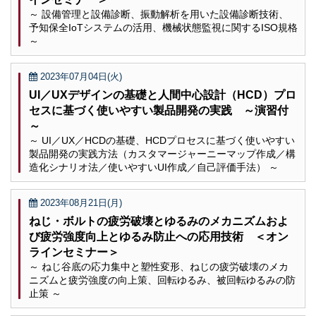
～ 設備管理と設備診断、振動解析を用いた設備診断技術、
予知保全IoTシステムの活用、機械状態監視に関するISO規格
～
2023年07月04日(火)
UI／UXデザインの基礎と人間中心設計（HCD）プロ
セスに基づく使いやすい製品開発の実践 ～演習付
～
～ UI／UX／HCDの基礎、HCDプロセスに基づく使いやすい
製品開発の実践方法（カスタマージャーニーマップ作成／構
造化シナリオ法／使いやすいUI作成／自己評価手法） ～
2023年08月21日(月)
ねじ・ボルトの疲労破壊とゆるみのメカニズムおよ
び疲労強度向上とゆるみ防止への応用技術 ＜オン
ラインセミナー＞
～ ねじ谷底の応力集中と塑性変形、ねじの疲労破壊のメカ
ニズムと疲労強度の向上策、回転ゆるみ、被回転ゆるみの防
止策 ～