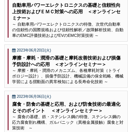
自動車用パワーエレクトロニクスの基礎と信頼性向
上技術およびＥＭＣ対策への応用 ＜オンラインセ
ミナー＞
～ 自動車用パワーエレクトロニクスの特徴、次世代自動車
の信頼性の国際規格および信頼性解析／故障解析技術、自動
車のEMC評価技術およびEVのEMC対策技術 ～
2023年06月20日(火)
摩擦・摩耗・潤滑の基礎と摩耗改善技術および損傷
予防設計への応用 ＜オンラインセミナー＞
～ 摩擦・摩耗・潤滑のメカニズム、各種摩耗対策（トライ
ボロジー設計）、損傷予防設計、機械設備の保全戦略、機械
学習による摺動面の異常検知による長寿命化技術 ～
2023年06月06日(火)
腐食・防食の基礎と応用、および防食技術の最適化
とそのポイント ＜オンラインセミナー＞
～ 腐食の基礎、鉄・ステンレス鋼の特徴、ステンレス鋼の
応力腐食割れ機構、ガルバニック（異種金属接触）腐食と対
策技術 ～