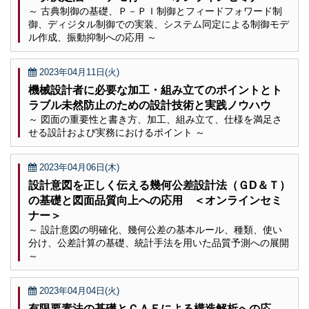
～ 古典制御の基礎、Ｐ－ＰＩ制御とフィードフォワード制
御、ディジタル制御での実装、システム同定による制御モデ
ル作成、振動抑制への応用 ～
2023年04月11日(火)
機械設計者に必要な加工・組み立てのポイントとト
ラブル未然防止のための設計技術と実践ノウハウ
～ 図面の重要性と書き方、加工、組み立て、仕様を満足さ
せる設計および実務におけるポイント ～
2023年04月06日(木)
設計意図を正しく伝える幾何公差設計法（ＧD＆Ｔ）
の基礎と図面品質向上への応用 ＜オンラインセミ
ナー＞
～ 設計意図の明確化、幾何公差の基本ルール、種類、使い
分け、公差計算の基礎、統計手法を用いた品質予測への展開
～
2023年04月04日(火)
有限要素法の基礎とＣＡＥによる構造解析への応