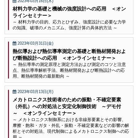
2023年03月16日(木)
材料力学の基礎と機械の強度設計への応用 ＜オン
ラインセミナー＞
～ 材料力学の目的、応力とひずみ、強度設計に必要な力学
の知識、破壊のメカニズム、強度計算の具体的方法 ～
2023年03月31日(金)
熱伝導および熱伝導率測定の基礎と断熱材開発およ
び断熱設計への応用 ＜オンラインセミナー＞
～ 熱伝導率の測定原理と測定方法および測定のコツと注意
点、熱伝導率解析手法、断熱材開発および断熱設計への応
用、断熱材開発の最新動向 ～
2023年03月13日(月)
メカトロニクス技術者のための振動・不確定要素
（外乱）への対処法と安定化制御技術 ～デモ付
～ ＜オンラインセミナー＞
～ メカトロニクス制御系における非線形要素とその影響、
摩擦・飽和・ガタ・外乱・振動・不確定要素などの影響の解
析とその対処法、現代制御によるメカトロニクス制御への応
用 ～