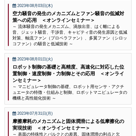
2023年08月03日(木)
空力騒音の発生のメカニズムとファン騒音の低減対
策への応用 ＜オンラインセミナー＞
～ 流体騒音の発生メカニズム、渦放出音、はく離による
音、ジェット騒音、干渉音、キャビティ音の発生原因と低減
対策、軸流ファン（プロペラファン）、多翼ファン（シロッ
コファン）の騒音と低減技術 ～
2023年08月01日(火)
ロボット制御の基礎と高精度、高速化に対応した位
置制御・速度制御・力制御とその応用 ＜オンライ
ンセミナー＞
～ マニピュレータ制御の基礎、ロボット用センサ・アクチ
ュエータの特徴・仕組みと制御、ロボットマニピュレータの
機構と高性能化技術 ～
2023年07月31日(月)
摩擦摩耗のメカニズムと固体潤滑による低摩擦化の
実現技術 ＜オンラインセミナー＞
～ 表面の特殊性とバルクとの差異、固体潤滑の利点と欠