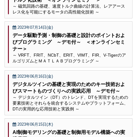
～ 磁気回路の基礎、速度トルク曲線の計算法、レアアース
レス化を可能にするモータの高性能化技術 ～
2023年07月14日(金)
データ駆動予測・制御の基礎と設計のポイントおよ
びプログラミング ～デモ付～ ＜オンラインセミ
ナー＞
～ VRFT、FRIT、NCbT、ERIT、VIMT、FIR、V‐Tigerのア
ルゴリズムとＭＡＴＬＡＢプログラミング ～
2023年06月16日(金)
デジタルツインの基礎と実現のためのキー技術およ
びスマートものづくりへの実践応用 ～デモ付～
～ デジタルツイン（DT）のトレンド、DTを実現するための
要素技術とそれらを統合するシステムやプラットフォーム、
DTの実用的な応用技術と実践例 ～
2023年06月15日(木)
AI制御モデリングの基礎と制御用モデル構築への実