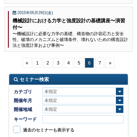
2015年05月29日(金)
機械設計における力学と強度設計の基礎講座〜演習
付〜
〜機械設計に必要な力学の基礎、構造物の許容応力と安全
性、破壊のメカニズムと破壊条件、壊れないための構造設計
法と強度計算および事例〜
«
1
2
3
4
5
6
7
»
セミナー検索
カテゴリ
開催年月
開催地域
キーワード
過去のセミナーも表示する