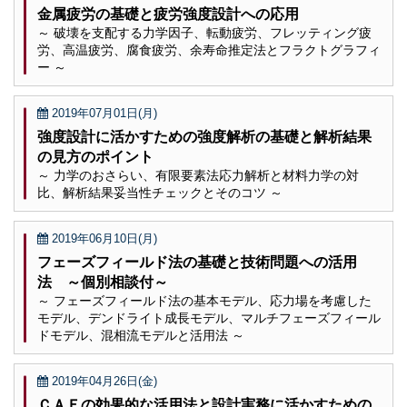
金属疲労の基礎と疲労強度設計への応用
～ 破壊を支配する力学因子、転動疲労、フレッティング疲
労、高温疲労、腐食疲労、余寿命推定法とフラクトグラフィ
ー ～
2019年07月01日(月)
強度設計に活かすための強度解析の基礎と解析結果
の見方のポイント
～ 力学のおさらい、有限要素法応力解析と材料力学の対
比、解析結果妥当性チェックとそのコツ ～
2019年06月10日(月)
フェーズフィールド法の基礎と技術問題への活用
法 ～個別相談付～
～ フェーズフィールド法の基本モデル、応力場を考慮した
モデル、デンドライト成長モデル、マルチフェーズフィール
ドモデル、混相流モデルと活用法 ～
2019年04月26日(金)
ＣＡＥの効果的な活用法と設計実務に活かすための