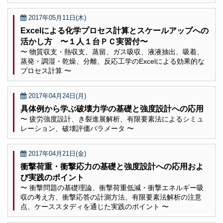
2017年05月11日(木)
Excelによる化学プロセス計算とスケールアップへの
活かし方 〜１人１台ＰＣ実習付〜
〜 物質収支・熱収支、蒸留、ガス吸収、液液抽出、吸着、
蒸発・調湿・乾燥、分離、反応工学のExcelによる効果的な
プロセス計算 〜
2017年04月24日(月)
具体例から学ぶ破壊力学の基礎と強度設計への応用
〜 疲労強度設計、き裂進展解析、有限要素法によるシミュ
レーション、破壊評価パラメータ 〜
2017年04月21日(金)
衝撃荷重・衝撃応力の基礎と強度設計への応用およ
び実践のポイント
〜 衝撃問題の基礎理論、衝撃荷重低減・衝撃エネルギー吸
収の考え方、衝撃応答の計測方法、有限要素法解析の注意
点、ケーススタディを通じた実践のポイント 〜