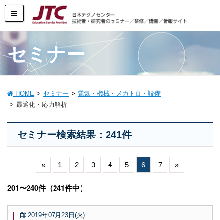
セミナー
HOME
セミナー
電気・機械・メカトロ・設備
最適化・応力解析
セミナー検索結果：241件
«
1
2
3
4
5
6
7
»
201〜240件（241件中）
2019年07月23日(火)