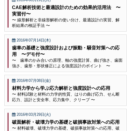
CAE解析技術と最適設計のための効果的活用法 〜
実習付〜
〜 線形解析と非線形解析の使い分け、最適設計の実習、解
析結果の検証手法 〜
2016年07月14日(木)
歯車の基礎と強度設計および振動・騒音対策への応
用 〜デモ付〜
〜 歯車のかみ合いの原理、軸の強度計算、曲げ強さ、歯面
強さ、歯形・形状修正による強度設計のポイント 〜
2016年07月08日(金)
材料力学から学ぶ応力解析と強度設計への応用
〜 材料試験と材料の力学的性質、はりの曲げ応力、せん断
応力、設計と安全率、応力集中、クリープ 〜
2016年03月29日(火)
破面解析・破壊力学の基礎と破損事故対策への応用
〜 材料破壊、破壊力学の基礎、破損事故対策への応用、破