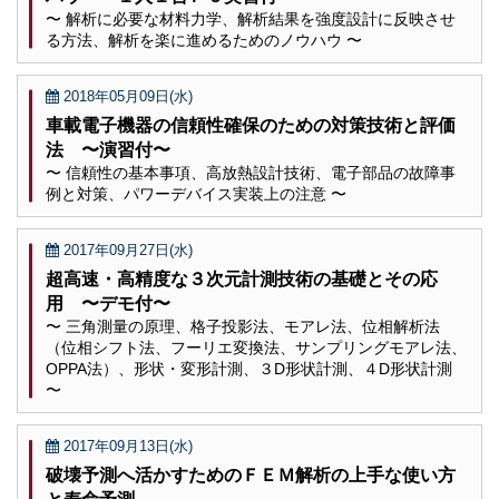
〜 解析に必要な材料力学、解析結果を強度設計に反映させ
る方法、解析を楽に進めるためのノウハウ 〜
2018年05月09日(水)
車載電子機器の信頼性確保のための対策技術と評価
法 〜演習付〜
〜 信頼性の基本事項、高放熱設計技術、電子部品の故障事
例と対策、パワーデバイス実装上の注意 〜
2017年09月27日(水)
超高速・高精度な３次元計測技術の基礎とその応
用 〜デモ付〜
〜 三角測量の原理、格子投影法、モアレ法、位相解析法
（位相シフト法、フーリエ変換法、サンプリングモアレ法、
OPPA法）、形状・変形計測、３D形状計測、４D形状計測
〜
2017年09月13日(水)
破壊予測へ活かすためのＦＥＭ解析の上手な使い方