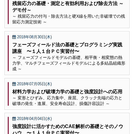
残留応力の基礎・測定と有効利用および除去方法 ～
デモ付～
～ 残留応力の付与・除去方法と硬X線を用いた非破壊での残
留応力測定技術 ～
2018年08月30日(木)
フェーズフィールド法の基礎とプログラミング実践
講座 〜１人１台ＰＣ実習付〜
～ フェーズフィールドモデルの基礎、相平衡・相変態の熱
力学、マルチフェーズフィールドモデルによる多結晶組織形
成 ～
2018年07月05日(木)
材料力学および破壊力学の基礎と強度設計への応用
～ 変形とひずみ、応力集中、座屈、クラック先端の応力と
破壊の発生・進展、安全寿命設計、損傷許容設計 ～
2018年04月04日(水)
強度設計に活かすためのCAE解析の基礎とそのノウ
ハウ 〜１人１台ＰＣ実習付〜