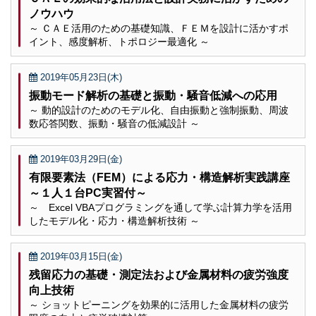
ノウハウ
～ ＣＡＥ活用のための基礎知識、ＦＥＭを設計に活かすポ
イント、感度解析、トポロジー最適化 ～
2019年05月23日(木)
振動モード解析の基礎と振動・騒音低減への応用
～ 動的設計のためのモデル化、自由振動と強制振動、周波
数応答関数、振動・騒音の低減設計 ～
2019年03月29日(金)
有限要素法（FEM）による応力・構造解析実践講座
～１人１台PC実習付～
～ Excel VBAプログラミングを通して学ぶ計算力学を活用
したモデル化・応力・構造解析技術 ～
2019年03月15日(金)
残留応力の基礎・測定法および金属材料の疲労強度
向上技術
～ ショットピーニングを効果的に活用した金属材料の疲労