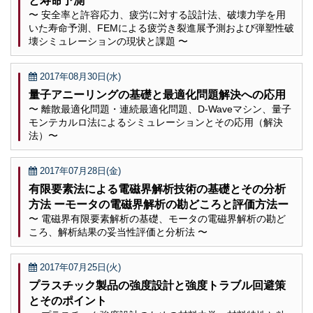
と寿命予測
〜 安全率と許容応力、疲労に対する設計法、破壊力学を用
いた寿命予測、FEMによる疲労き裂進展予測および弾塑性破
壊シミュレーションの現状と課題 〜
2017年08月30日(水)
量子アニーリングの基礎と最適化問題解決への応用
〜 離散最適化問題・連続最適化問題、D-Waveマシン、量子
モンテカルロ法によるシミュレーションとその応用（解決
法）〜
2017年07月28日(金)
有限要素法による電磁界解析技術の基礎とその分析
方法 ーモータの電磁界解析の勘どころと評価方法ー
〜 電磁界有限要素解析の基礎、モータの電磁界解析の勘ど
ころ、解析結果の妥当性評価と分析法 〜
2017年07月25日(火)
プラスチック製品の強度設計と強度トラブル回避策
とそのポイント