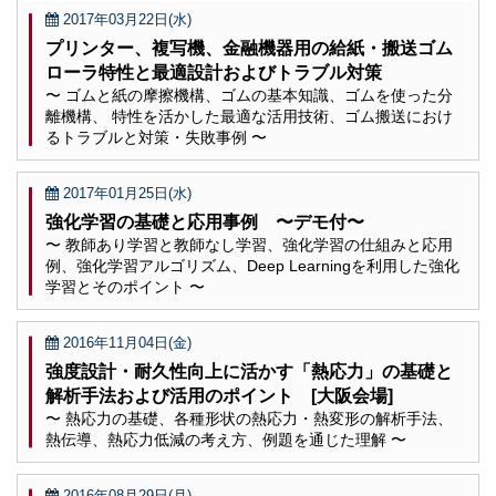
2017年03月22日(水)
プリンター、複写機、金融機器用の給紙・搬送ゴム
ローラ特性と最適設計およびトラブル対策
〜 ゴムと紙の摩擦機構、ゴムの基本知識、ゴムを使った分
離機構、 特性を活かした最適な活用技術、ゴム搬送におけ
るトラブルと対策・失敗事例 〜
2017年01月25日(水)
強化学習の基礎と応用事例 〜デモ付〜
〜 教師あり学習と教師なし学習、強化学習の仕組みと応用
例、強化学習アルゴリズム、Deep Learningを利用した強化
学習とそのポイント 〜
2016年11月04日(金)
強度設計・耐久性向上に活かす「熱応力」の基礎と
解析手法および活用のポイント [大阪会場]
〜 熱応力の基礎、各種形状の熱応力・熱変形の解析手法、
熱伝導、熱応力低減の考え方、例題を通じた理解 〜
2016年08月29日(月)