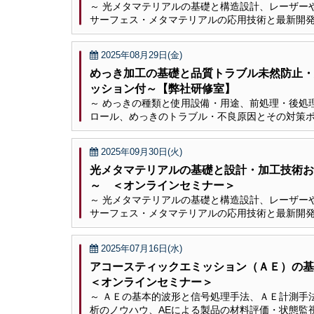
～ 光メタマテリアルの基礎と構造設計、レーザー
サーフェス・メタマテリアルの応用技術と最新開発
2025年08月29日(金)
めっき加工の基礎と品質トラブル未然防止・
ッション付～【弊社研修室】
～ めっきの種類と使用設備・用途、前処理・後処
ロール、めっきのトラブル・不良原因とその対策ポ
2025年09月30日(火)
光メタマテリアルの基礎と設計・加工技術お
～ ＜オンラインセミナー＞
～ 光メタマテリアルの基礎と構造設計、レーザー
サーフェス・メタマテリアルの応用技術と最新開発
2025年07月16日(水)
アコースティックエミッション（ＡＥ）の
＜オンラインセミナー＞
～ ＡＥの基本的波形と信号処理手法、ＡＥ計測手
析のノウハウ、AEによる製品の材料評価・状態監視