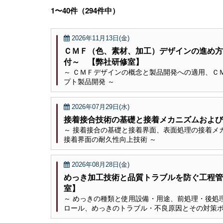
1〜40件（294件中）
2026年11月13日(金)
ＣＭＦ（色、素材、加工）デザインの進め方
付～ 【弊社研修室】
～ ＣＭＦデザインの概念と製品開発への適用、Ｃ
プト製品開発 ～
2026年07月29日(水)
接着接合技術の基礎と接着メカニズムおよび
～ 接着接合の基礎と接着界面、表面処理の接着メ
接着界面の耐久性向上技術 ～
2026年08月28日(金)
めっき加工技術と品質トラブルを防ぐ工程管
室】
～ めっきの種類と使用設備・用途、前処理・後処
ロール、めっきのトラブル・不良原因とその対策ポ