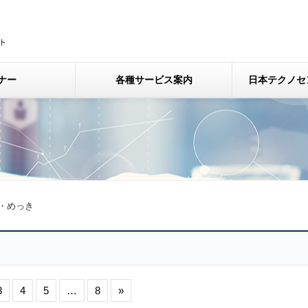
ナー
各種サービス案内
日本テクノセ
・めっき
3
4
5
…
8
»