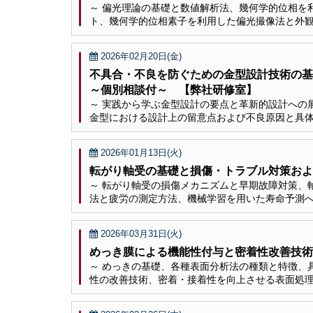
～ 偏光理論の基礎と数値解析法、幾何学的位相を
ト、幾何学的位相素子を利用した偏光撮像法と外観
2026年02月20日(金)
不具合・不良を防ぐための金型設計技術の
～個別相談付～ 【弊社研修室】
～ 実践から学ぶ金型設計の要点と革新的設計への
金型における設計上の留意点および不良原因と具体
2026年01月13日(火)
転がり軸受の基礎と損傷・トラブル対策およ
～ 転がり軸受の損傷メカニズムと早期故障対策、
法と疲労の測定方法、機械学習を用いた寿命予測へ
2026年03月31日(火)
めっき膜による機能性付与と密着性改善技術
～ めっきの基礎、各種表面分析法の種類と特徴、
性の改善技術、密着・接着性を向上させる表面処理