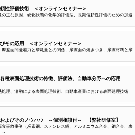
頼性評価技術 ＜オンラインセミナー＞
良の主な原因、硬化状態の化学的評価法、長期信頼性評価のための加速
びその応用 ＜オンラインセミナー＞
、摩擦面間凝着力と摩耗量との関係、摩擦面の焼きつき、摩擦材料と摩
：各種表面処理技術の特徴、評価法、自動車分野への応用
熱処理、溶融による表面処理技術、自動車産業における表面処理技術
およびそのノウハウ ～個別相談付～ 【弊社研修室】
腐食事故事例（炭素鋼、ステンレス鋼、アルミニウム合金、銅合金、表
 ～