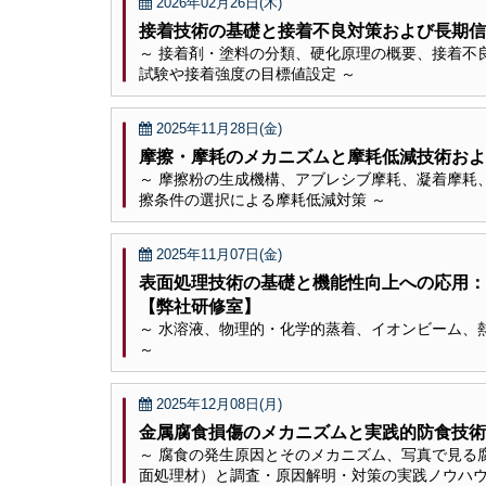
2026年02月26日(木)
接着技術の基礎と接着不良対策および長期信
～ 接着剤・塗料の分類、硬化原理の概要、接着不
試験や接着強度の目標値設定 ～
2025年11月28日(金)
摩擦・摩耗のメカニズムと摩耗低減技術およ
～ 摩擦粉の生成機構、アブレシブ摩耗、凝着摩耗
擦条件の選択による摩耗低減対策 ～
2025年11月07日(金)
表面処理技術の基礎と機能性向上への応用
【弊社研修室】
～ 水溶液、物理的・化学的蒸着、イオンビーム、
～
2025年12月08日(月)
金属腐食損傷のメカニズムと実践的防食技術
～ 腐食の発生原因とそのメカニズム、写真で見る
面処理材）と調査・原因解明・対策の実践ノウハウ