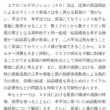
エアロゾルデポジション（ＡＤ）法は、従来の高温焼結
によるセラミックス形成とは全く異なる新規の「焼かな
い」手法です。本手法では、室温にてセラミックス粒子を
基板に衝突させることで、数ミクロンから数十ミクロン程
度の厚さとなる原料粒子と同一組成・結晶構造を有する緻
密かつ結晶質な膜が形成します。この手法は熱を使うこと
なく室温にてセラミックス膜が形成できることから、エネ
ルギー消費を大きく抑制し、ＣＯ２の排出を大幅に削減す
ることができる新規の材料創生法として持続可能な社会の
構築に必須と考えます。また、従来の成膜における、成膜
時の基板温度の上昇や基板と膜の熱膨張係数差による熱応
力の発生、目標の組成・結晶構造を得るためのトライアル
の必要性などの問題点を抑制できる可能性があります。
本セミナーでは、ＡＤ法における装置の構成や成膜の特
徴、原理を述べるとともに、本手法に基づいた結晶配向制
御技術について解説します。さらに、形成した膜の種々の