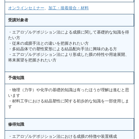
オンラインセミナー
、
加工・接着接合・材料
受講対象者
・エアロゾルデポジション法による成膜に関して基礎的な知識を得
たい方
・従来の成膜手法との違いを把握されたい方
・多結晶体での塑性変形による結晶配向手法に興味のある方
・エアロゾルデポジション法により形成した膜の特性や用途展開、
将来展望を把握されたい方
予備知識
・物理（力学）や化学の基礎的知識は有ったほうが理解は進むと思
います
・材料工学における結晶塑性に関する初歩的な知識を一部使用しま
す
修得知識
・エアロゾルデポジション法における成膜の特徴や装置構成