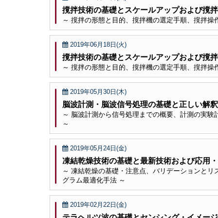
撹拌技術の基礎とスケールアップおよび撹拌
～ 撹拌の形態と目的、撹拌機の選定手順、撹拌操
2019年06月18日(火)
撹拌技術の基礎とスケールアップおよび撹拌
～ 撹拌の形態と目的、撹拌機の選定手順、撹拌操
2019年05月30日(木)
脳波計測・脳波信号処理の基礎と正しい解釈
～ 脳波計測から信号処理までの概要、計測の実験
～
2019年05月24日(金)
凍結乾燥技術の基礎と最新技術および応用・
～ 凍結乾燥の基礎・注意点、バリデーションとリ
グラム最適化手法 ～
2019年02月22日(金)
テラヘルツ波の基礎とセンシング・イメージ