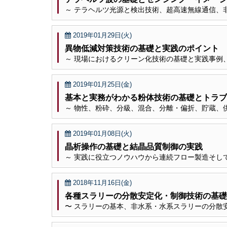
～ テラヘルツ光源と検出技術、超高速無線通信、
2019年01月29日(火)
異物低減対策技術の基礎と実践のポイント
～ 現場におけるクリーン化技術の基礎と実践事例
2019年01月25日(金)
基本と実務がわかる粉体技術の基礎とトラブ
～ 物性、粉砕、分級、混合、分離・偏折、貯蔵、
2019年01月08日(火)
晶析操作の基礎と結晶品質制御の実践
～ 実践に役立つノウハウから連続フロー製造そし
2018年11月16日(金)
各種スラリーの分散安定化・制御技術の基礎
〜 スラリーの基本、非水系・水系スラリーの分散