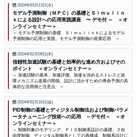
2024年03月13日(水)
モデル予測制御（ＭＰＣ）の基礎とＳｉｍｕｌｉｎ
ｋによる設計への応用実践講座 〜 デモ付 ～ ＜オ
ンラインセミナー＞
～ モデル予測制御の基礎、Ｓｉｍｕｌｉｎｋによるモデル
予測制御の応用と実践、モデル予測制御の産業応用 ～
2024年02月08日(木)
信頼性加速試験の基礎と効率的な進め方およびその
ポイント ＜オンラインセミナー＞
～ 加速試験の基本、加速評価、加速を決めるストレスと故
障メカニズム進展の関係、設計に活かすための寿命予測の具
体的な活用例と注意点 ～
2024年02月16日(金)
PID制御の基礎とディジタル制御法および制御パラメ
ータチューニング技術への応用 ～デモ付～ ＜オ
ンラインセミナー＞
～ 制御対象のモデリング、ＰＩＤ制御系設計の基礎、２自
由度制御、ディジタル制御系としての再構成、制御系設計に