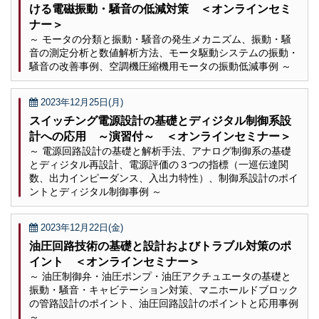
ける電磁振動・騒音の低減対策 ＜オンラインセミ
ナー＞
～ モータの分類と振動・騒音の発生メカニズム、振動・騒
音の測定分析と数値解析方法、モータ駆動システムの振動・
騒音の改善事例、空調機圧縮機用モータの振動低減事例 ～
2023年12月25日(月)
スイッチング電源設計の基礎とディジタル制御系設
計への応用 ～演習付～ ＜オンラインセミナー＞
～ 電源回路設計の基礎と解析手法、アナログ制御系の基礎
とディジタル再設計、電源評価の３つの指標（一巡伝達関
数、出力インピーダンス、入出力特性）、制御系設計のポイ
ントとディジタル制御事例 ～
2023年12月22日(金)
油圧回路技術の基礎と設計およびトラブル対策のポ
イント ＜オンラインセミナー＞
～ 油圧制御弁・油圧ポンプ・油圧アクチュエータの基礎と
振動・騒音・キャビテーション対策、マニホールドブロック
の管路設計のポイント、油圧回路設計のポイントと応用事例
～