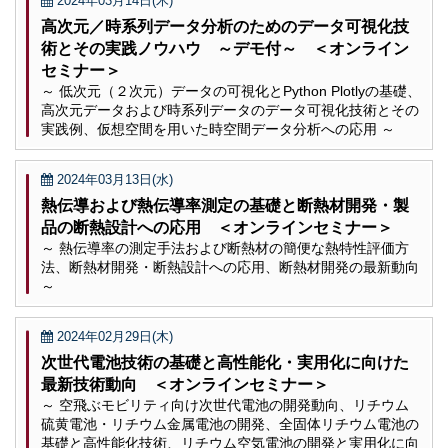
2024年03月14日(木)
高次元／時系列データ分析のためのデータ可視化技
術とその実践ノウハウ ～デモ付～ ＜オンライン
セミナー＞
～ 低次元（２次元）データの可視化とPython Plotlyの基礎、
高次元データおよび時系列データのデータ可視化技術とその
実践例、仮想空間を用いた時空間データ分析への応用 ～
2024年03月13日(水)
熱伝導および熱伝導率測定の基礎と断熱材開発・製
品の断熱設計への応用 ＜オンラインセミナー＞
～ 熱伝導率の測定手法および断熱材の簡便な熱特性評価方
法、断熱材開発・断熱設計への応用、断熱材開発の最新動向
～
2024年02月29日(木)
次世代電池技術の基礎と高性能化・実用化に向けた
最新技術動向 ＜オンラインセミナー＞
～ 空飛ぶモビリティ向け次世代電池の開発動向、リチウム
硫黄電池・リチウム金属電池の開発、全固体リチウム電池の
基礎と高性能化技術、リチウム空気電池の開発と実用化に向