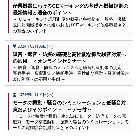
産業機器におけるCEマーキングの基礎と機械規則の
最新情報と適合のポイント
～ ＣＥマーキング認証制度の概要と各種指令・規格、機械
規則と機械指令との違いおよびCEマーキング他各種指令と
の整合のポイント ～
2024年02月05日(月)
吸音・遮音・防振の基礎と高性能な振動騒音対策へ
の応用 ＜オンラインセミナー＞
～ 吸音・遮音・防振のメカニズムと騒音対策効果の測定・
評価手法、音響測定と解析手法、高性能な振動・騒音対策お
よび防振への応用と事例 ～
2024年02月01日(木)
モータの振動・騒音のシミュレーションと低騒音対
策およびそのポイント ～デモ付～
～ モータの騒音の種類、永久磁石モ－タ・誘導モ－タの電
磁力、モータ構造解析、振動と騒音のシミュレーション、モ
ータの電磁騒音削減対策とそのポイント ～