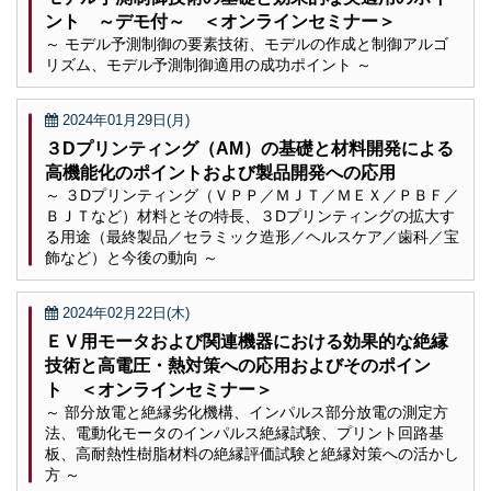
ント ～デモ付～ ＜オンラインセミナー＞
～ モデル予測制御の要素技術、モデルの作成と制御アルゴ
リズム、モデル予測制御適用の成功ポイント ～
2024年01月29日(月)
３Dプリンティング（AM）の基礎と材料開発による
高機能化のポイントおよび製品開発への応用
～ ３Dプリンティング（ＶＰＰ／ＭＪＴ／ＭＥＸ／ＰＢＦ／
ＢＪＴなど）材料とその特長、３Dプリンティングの拡大す
る用途（最終製品／セラミック造形／ヘルスケア／歯科／宝
飾など）と今後の動向 ～
2024年02月22日(木)
ＥＶ用モータおよび関連機器における効果的な絶縁
技術と高電圧・熱対策への応用およびそのポイン
ト ＜オンラインセミナー＞
～ 部分放電と絶縁劣化機構、インパルス部分放電の測定方
法、電動化モータのインパルス絶縁試験、プリント回路基
板、高耐熱性樹脂材料の絶縁評価試験と絶縁対策への活かし
方 ～