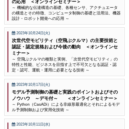
の応用 ＜オンラインセミナー＞
～ 機械的な伝達構造の基礎、各種センサ、アクチュエータ
の構造とその特徴、コンピュータ制御の基礎と活用法、機器
設計・ロボット開発への応用 ～
2023年10月24日(火)
次世代空モビリティ（空飛ぶクルマ）の主要技術と
認証・認定規格および今後の動向 ＜オンラインセ
ミナー＞
～ 空飛ぶクルマの種類と実例、「次世代空モビリティ」の
特性と性能、ビジネスを目指す上で不可欠となる認証・認
定・認可、運航・運用に必要となる技術 ～
2023年10月17日(火)
モデル予測制御の基礎と実践のポイントおよびその
ノウハウ ～デモ付～ ＜オンラインセミナー＞
～ Python（CasADi）による非線形最適化とそれによるモデ
ル予測制御および実用化技術 ～
2023年10月11日(水)