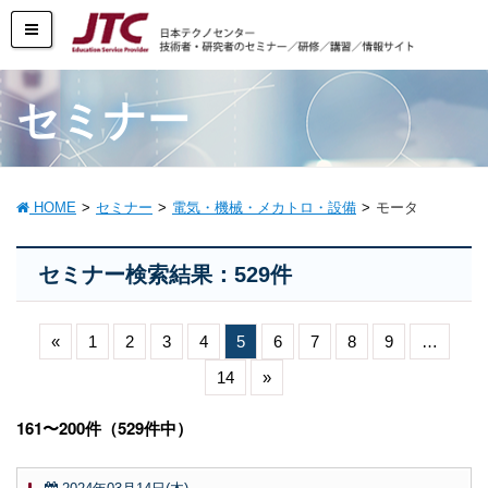
セミナー
HOME
セミナー
電気・機械・メカトロ・設備
モータ
セミナー検索結果：529件
«
1
2
3
4
5
6
7
8
9
…
14
»
161〜200件（529件中）