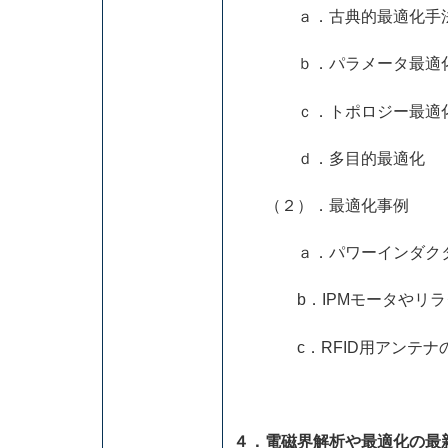
ａ．古典的最適化手法と
ｂ．パラメータ最適化と
ｃ．トポロジー最適化の各種
ｄ．多目的最適化
（２）．最適化事例
ａ．パワーインダクタ
b．IPMモータやリラク
c．RFID用アンテナ
４．電磁界解析や最適化の最