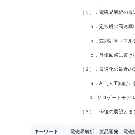
（１）．電磁界解析の最
ａ．定常解の高速算出
ｂ．並列計算（マルチコア
ｃ．等価回路に置き換
（２）．最適化の最近の
ａ．AI（人工知能）を
b．サロゲートモデルに
（３）．今後の展望とま
キーワード
電磁界解析 製品開発 電磁