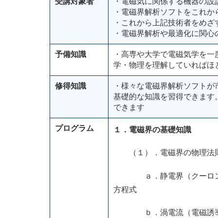
受講対象者
・電磁気に関係する機器の設
・電磁界解析ソフトをこれか
・これから上記技術者をめざ
・電磁界解析や最適化に関心
予備知識
・高専や大学で電磁気学を一
学・物理を理解していればほ
修得知識
・様々な電磁界解析ソフトが
基礎的な知識を習得できます
できます
プログラム
１．電磁界の基礎知識
（１）．電磁界の物理法則
ａ．静電界（クーロンの法
方程式
ｂ．渦電流（電磁誘