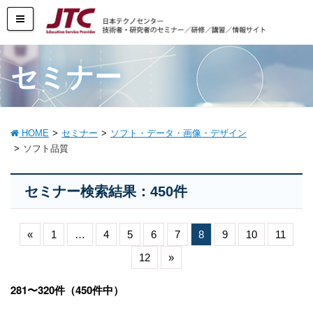
セミナー
HOME
セミナー
ソフト・データ・画像・デザイン
ソフト品質
セミナー検索結果：450件
«
1
…
4
5
6
7
8
9
10
11
12
»
281〜320件（450件中）