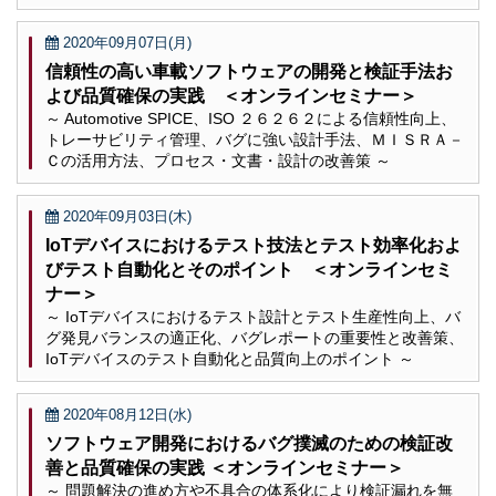
2020年09月07日(月)
信頼性の高い車載ソフトウェアの開発と検証手法お
よび品質確保の実践 ＜オンラインセミナー＞
～ Automotive SPICE、ISO ２６２６２による信頼性向上、
トレーサビリティ管理、バグに強い設計手法、ＭＩＳＲＡ－
Ｃの活用方法、プロセス・文書・設計の改善策 ～
2020年09月03日(木)
IoTデバイスにおけるテスト技法とテスト効率化およ
びテスト自動化とそのポイント ＜オンラインセミ
ナー＞
～ IoTデバイスにおけるテスト設計とテスト生産性向上、バ
グ発見バランスの適正化、バグレポートの重要性と改善策、
IoTデバイスのテスト自動化と品質向上のポイント ～
2020年08月12日(水)
ソフトウェア開発におけるバグ撲滅のための検証改
善と品質確保の実践 ＜オンラインセミナー＞
～ 問題解決の進め方や不具合の体系化により検証漏れを無