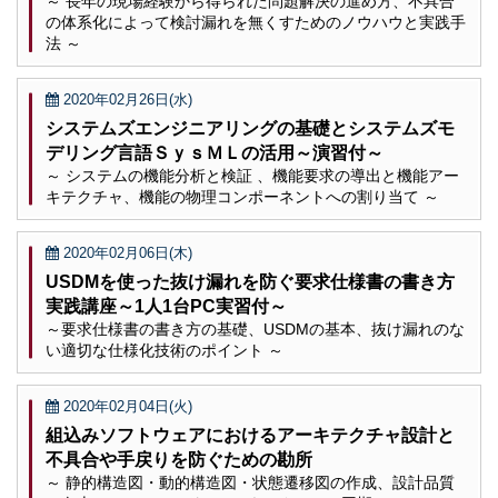
～ 長年の現場経験から得られた問題解決の進め方、不具合
の体系化によって検討漏れを無くすためのノウハウと実践手
法 ～
2020年02月26日(水)
システムズエンジニアリングの基礎とシステムズモ
デリング言語ＳｙｓＭＬの活用～演習付～
～ システムの機能分析と検証 、機能要求の導出と機能アー
キテクチャ、機能の物理コンポーネントへの割り当て ～
2020年02月06日(木)
USDMを使った抜け漏れを防ぐ要求仕様書の書き方
実践講座～1人1台PC実習付～
～要求仕様書の書き方の基礎、USDMの基本、抜け漏れのな
い適切な仕様化技術のポイント ～
2020年02月04日(火)
組込みソフトウェアにおけるアーキテクチャ設計と
不具合や手戻りを防ぐための勘所
～ 静的構造図・動的構造図・状態遷移図の作成、設計品質