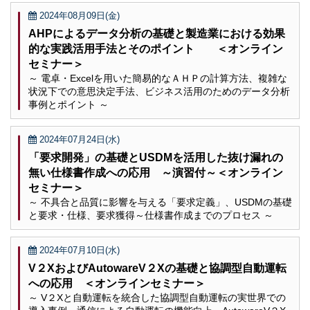
2024年08月09日(金)
AHPによるデータ分析の基礎と製造業における効果
的な実践活用手法とそのポイント ＜オンライン
セミナー＞
～ 電卓・Excelを用いた簡易的なＡＨＰの計算方法、複雑な
状況下での意思決定手法、ビジネス活用のためのデータ分析
事例とポイント ～
2024年07月24日(水)
「要求開発」の基礎とUSDMを活用した抜け漏れの
無い仕様書作成への応用 ～演習付～＜オンライン
セミナー＞
～ 不具合と品質に影響を与える「要求定義」、USDMの基礎
と要求・仕様、要求獲得～仕様書作成までのプロセス ～
2024年07月10日(水)
V２XおよびAutowareV２Xの基礎と協調型自動運転
への応用 ＜オンラインセミナー＞
～ V２Xと自動運転を統合した協調型自動運転の実世界での