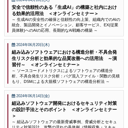
安全で信頼性のある「生成AI」の構築と社内におけ
る効果的活用法 ＜オンラインセミナー＞
～ 生成AIの安全性の確保と信頼性の向上策、組織内でのAIの
統合、製品開発とイノベーション、顧客サービス、EX(従業
員体験)へのAIの応用、長期的なAI戦略の構築 ～
2024年06月20日(木)
組み込みソフトウェアにおける構造分析・不具合発
生リスク分析と効果的な品質改善への活用法 ～演
習付～ ＜オンラインセミナー＞
～ ソースコードメトリクスによるソフトウェアの構造分
析、不具合発生リスク分析：バグ混入ファイル・関数の見積
もり、DSMによる大規模ソフトウェアの構造分析法 ～
2024年06月14日(金)
組込みソフトウェア開発におけるセキュリティ対策
の設計手法とそのポイント ＜オンラインセミナー
＞
～ 組込みソフトウェアの最新脅威事例、脅威分析とセキュ
リティ対策設計、攻撃の流れの具体例（情報収集・スキャ