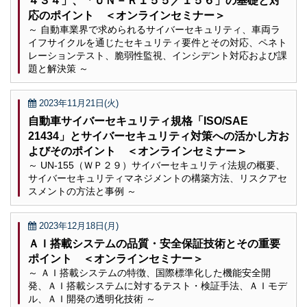
４３４」、「ＵＮ－Ｒ１５５／１５６」の基礎と対
応のポイント ＜オンラインセミナー＞
～ 自動車業界で求められるサイバーセキュリティ、車両ラ
イフサイクルを通じたセキュリティ要件とその対応、ペネト
レーションテスト、脆弱性監視、インシデント対応および課
題と解決策 ～
2023年11月21日(火)
自動車サイバーセキュリティ規格「ISO/SAE
21434」とサイバーセキュリティ対策への活かし方お
よびそのポイント ＜オンラインセミナー＞
～ UN-155（ＷＰ２９）サイバーセキュリティ法規の概要、
サイバーセキュリティマネジメントの構築方法、リスクアセ
スメントの方法と事例 ～
2023年12月18日(月)
ＡＩ搭載システムの品質・安全保証技術とその重要
ポイント ＜オンラインセミナー＞
～ ＡＩ搭載システムの特徴、国際標準化した機能安全開
発、ＡＩ搭載システムに対するテスト・検証手法、ＡＩモデ
ル、ＡＩ開発の透明化技術 ～