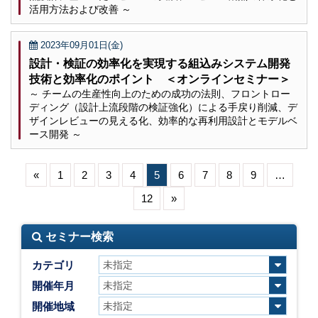
活用方法および改善 ～
2023年09月01日(金)
設計・検証の効率化を実現する組込みシステム開発
技術と効率化のポイント ＜オンラインセミナー＞
～ チームの生産性向上のための成功の法則、フロントロー
ディング（設計上流段階の検証強化）による手戻り削減、デ
ザインレビューの見える化、効率的な再利用設計とモデルベ
ース開発 ～
«
1
2
3
4
5
6
7
8
9
…
12
»
セミナー検索
カテゴリ
開催年月
開催地域