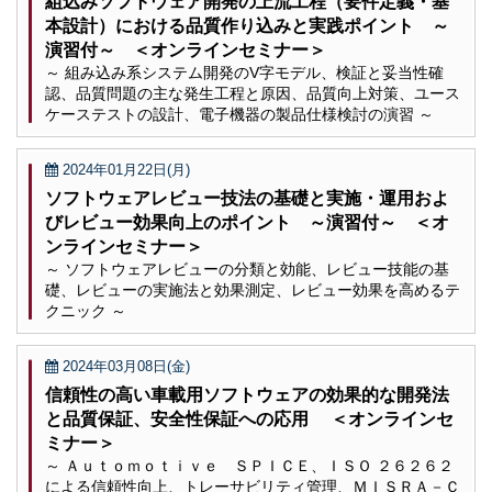
組込みソフトウェア開発の上流工程（要件定義・基
本設計）における品質作り込みと実践ポイント ～
演習付～ ＜オンラインセミナー＞
～ 組み込み系システム開発のV字モデル、検証と妥当性確
認、品質問題の主な発生工程と原因、品質向上対策、ユース
ケーステストの設計、電子機器の製品仕様検討の演習 ～
2024年01月22日(月)
ソフトウェアレビュー技法の基礎と実施・運用およ
びレビュー効果向上のポイント ～演習付～ ＜オ
ンラインセミナー＞
～ ソフトウェアレビューの分類と効能、レビュー技能の基
礎、レビューの実施法と効果測定、レビュー効果を高めるテ
クニック ～
2024年03月08日(金)
信頼性の高い車載用ソフトウェアの効果的な開発法
と品質保証、安全性保証への応用 ＜オンラインセ
ミナー＞
～ Ａｕｔｏｍｏｔｉｖｅ ＳＰＩＣＥ、ＩＳＯ ２６２６２
による信頼性向上、トレーサビリティ管理、ＭＩＳＲＡ－Ｃ