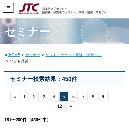
セミナー
HOME
セミナー
ソフト・データ・画像・デザイン
ソフト品質
セミナー検索結果：450件
«
1
2
3
4
5
6
7
8
9
…
12
»
161〜200件（450件中）