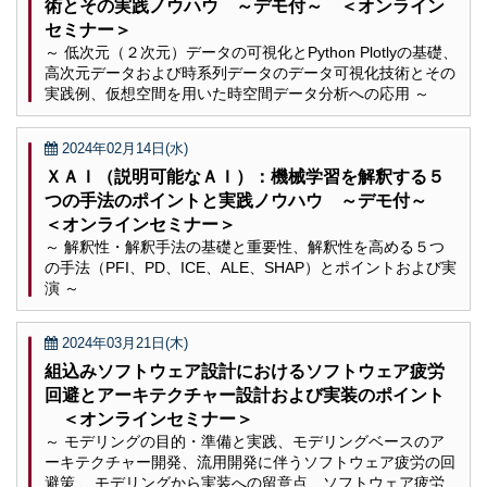
術とその実践ノウハウ ～デモ付～ ＜オンライン
セミナー＞
～ 低次元（２次元）データの可視化とPython Plotlyの基礎、
高次元データおよび時系列データのデータ可視化技術とその
実践例、仮想空間を用いた時空間データ分析への応用 ～
2024年02月14日(水)
ＸＡＩ（説明可能なＡＩ）：機械学習を解釈する５
つの手法のポイントと実践ノウハウ ～デモ付～
＜オンラインセミナー＞
～ 解釈性・解釈手法の基礎と重要性、解釈性を高める５つ
の手法（PFI、PD、ICE、ALE、SHAP）とポイントおよび実
演 ～
2024年03月21日(木)
組込みソフトウェア設計におけるソフトウェア疲労
回避とアーキテクチャー設計および実装のポイント
＜オンラインセミナー＞
～ モデリングの目的・準備と実践、モデリングベースのア
ーキテクチャー開発、流用開発に伴うソフトウェア疲労の回
避策 、モデリングから実装への留意点、ソフトウェア疲労