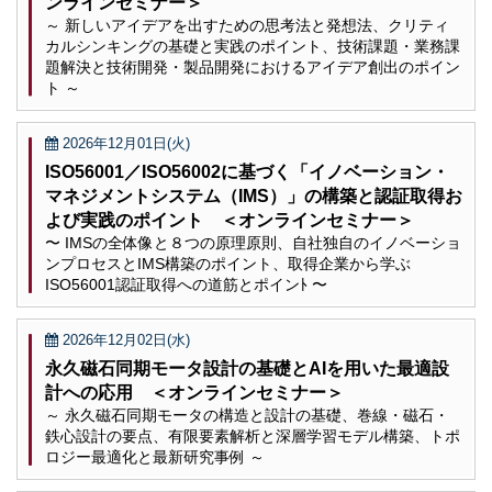
ンラインセミナー＞
～ 新しいアイデアを出すための思考法と発想法、クリティ
カルシンキングの基礎と実践のポイント、技術課題・業務課
題解決と技術開発・製品開発におけるアイデア創出のポイン
ト ～
2026年12月01日(火)
ISO56001／ISO56002に基づく「イノベーション・
マネジメントシステム（IMS）」の構築と認証取得お
よび実践のポイント ＜オンラインセミナー＞
〜 IMSの全体像と８つの原理原則、自社独自のイノベーショ
ンプロセスとIMS構築のポイント、取得企業から学ぶ
ISO56001認証取得への道筋とポインﾄ 〜
2026年12月02日(水)
永久磁石同期モータ設計の基礎とAIを用いた最適設
計への応用 ＜オンラインセミナー＞
～ 永久磁石同期モータの構造と設計の基礎、巻線・磁石・
鉄心設計の要点、有限要素解析と深層学習モデル構築、トポ
ロジー最適化と最新研究事例 ～