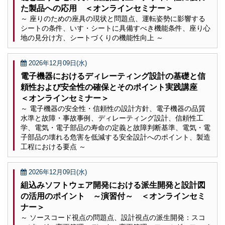
た製品への応用 ＜オンラインセミナー＞
～ 座りのための座具の現状と問題点、運転姿勢に影響する
シートの条件、いす・シートに具備すべき機能条件、座り心
地の見分け方、シートづくりの機能性向上 ～
2026年12月09日(水)
電子機器におけるディレーティング設計の基礎と信
頼性および安全性の確保とそのポイント実践講座
＜オンラインセミナー＞
～ 電子機器の安全性・信頼性の設計方針、電子機器の品質
水準と故障・事故事例、ディレーティング設計、信頼性工
学、電気・電子部品の寿命の定義と故障判断基準、電気・電
子部品の壊れる危害を低減する安全設計へのポイント、製造
工程における要点 ～
2026年12月09日(水)
組込みソフトウェア開発における派生開発と設計図
の活用のポイント ～演習付～ ＜オンラインセミ
ナー＞
～ ソースコード視点の問題点、設計視点の派生開発：スコ