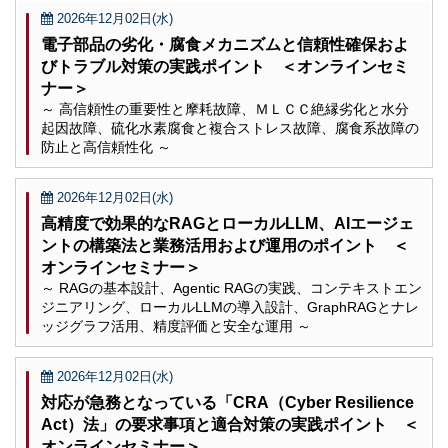
2026年12月02日(水)
電子部品の劣化・腐食メカニズムと信頼性確保およ
びトラブル対策の実践ポイント ＜オンラインセミ
ナー＞
～ 高信頼性の重要性と摩耗故障、ＭＬＣＣ絶縁劣化と水分
起因故障、硫化水素腐食と複合ストレス故障、腐食系故障の
防止と高信頼性化 ～
2026年12月02日(水)
高精度で効果的なRAGとローカルLLM、AIエージェ
ントの構築法と業務活用および運用のポイント ＜
オンラインセミナー＞
～ RAGの基本設計、Agentic RAGの実践、コンテキストエン
ジニアリング、ローカルLLMの導入設計、GraphRAGとナレ
ッジグラフ活用、精度評価と安全な運用 ～
2026年12月02日(水)
対応が急務となっている「CRA（Cyber Resilience
Act）法」の要求事項と適合対策の実践ポイント ＜
オンラインセミナー＞