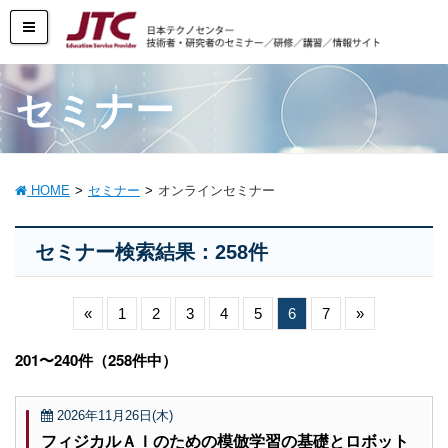
セミナー
HOME
セミナー
オンラインセミナー
セミナー検索結果：258件
«
1
2
3
4
5
6
7
»
201〜240件（258件中）
2026年11月26日(木)
フィジカルＡＩのための模倣学習の基礎とロボット