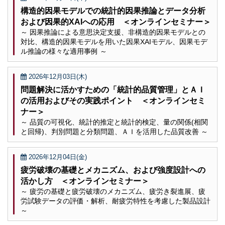
構造的因果モデルでの統計的因果推論とデータ分析
および因果的XAIへの応用 ＜オンラインセミナー＞
～ 因果推論による意思決定支援、非構造的因果モデルとの
対比、構造的因果モデルを用いた因果XAIモデル、因果モデ
ル推論の様々な適用事例 ～
2026年12月03日(木)
問題解決に活かすための「統計的品質管理」とＡＩ
の活用およびその実践ポイント ＜オンラインセミ
ナー＞
～ 品質の可視化、統計的推定と統計的検定、量の関係(相関
と回帰)、判別問題と分類問題、ＡＩを活用した品質改善 ～
2026年12月04日(金)
疲労破壊の基礎とメカニズム、および強度設計への
活かし方 ＜オンラインセミナー＞
～ 疲労の基礎と疲労破壊のメカニズム、疲労き裂進展、疲
労試験データの評価・解析、耐疲労特性を考慮した製品設計
～