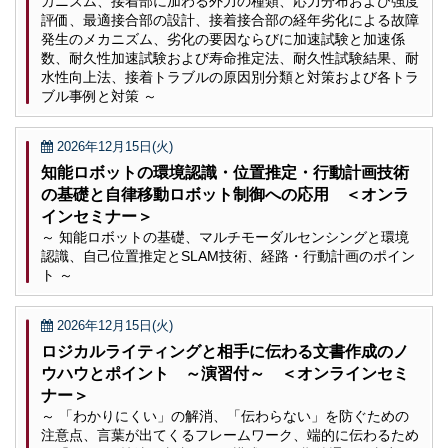
カニズム、接着部に加わる外力の種類、応力分布および強度
評価、最適接合部の設計、接着接合部の経年劣化による故障
発生のメカニズム、劣化の要因ならびに加速試験と加速係
数、耐久性加速試験および寿命推定法、耐久性試験結果、耐
水性向上法、接着トラブルの原因別分類と対策および各トラ
ブル事例と対策 ～
2026年12月15日(火)
知能ロボットの環境認識・位置推定・行動計画技術
の基礎と自律移動ロボット制御への応用 ＜オンラ
インセミナー＞
～ 知能ロボットの基礎、マルチモーダルセンシングと環境
認識、自己位置推定とSLAM技術、経路・行動計画のポイン
ト ～
2026年12月15日(火)
ロジカルライティングと相手に伝わる文書作成のノ
ウハウとポイント ～演習付～ ＜オンラインセミ
ナー＞
～ 「わかりにくい」の解消、「伝わらない」を防ぐための
注意点、言葉が出てくるフレームワーク、端的に伝わるため