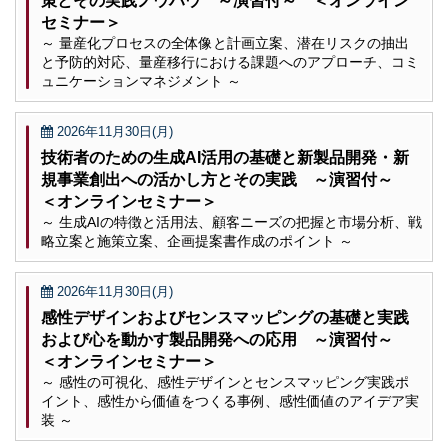
策とその実践ノウハウ ～演習付～ ＜オンライン
セミナー＞
～ 量産化プロセスの全体像と計画立案、潜在リスクの抽出
と予防的対応、量産移行における課題へのアプローチ、コミ
ュニケーションマネジメント ～
2026年11月30日(月)
技術者のための生成AI活用の基礎と新製品開発・新
規事業創出への活かし方とその実践 ～演習付～
＜オンラインセミナー＞
～ 生成AIの特徴と活用法、顧客ニーズの把握と市場分析、戦
略立案と施策立案、企画提案書作成のポイント ～
2026年11月30日(月)
感性デザインおよびセンスマッピングの基礎と実践
および心を動かす製品開発への応用 ～演習付～
＜オンラインセミナー＞
～ 感性の可視化、感性デザインとセンスマッピング実践ポ
イント、感性から価値をつくる事例、感性価値のアイデア実
装 ～