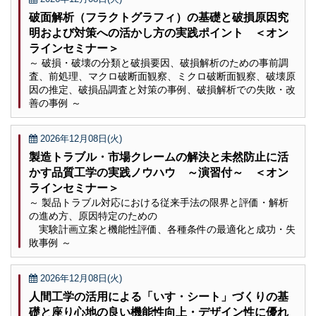
破面解析（フラクトグラフィ）の基礎と破損原因究
明および対策への活かし方の実践ポイント ＜オン
ラインセミナー＞
～ 破損・破壊の分類と破損要因、破損解析のための事前調
査、前処理、マクロ破断面観察、ミクロ破断面観察、破壊原
因の推定、破損品調査と対策の事例、破損解析での失敗・改
善の事例 ～
2026年12月08日(火)
製造トラブル・市場クレームの解決と未然防止に活
かす品質工学の実践ノウハウ ～演習付～ ＜オン
ラインセミナー＞
～ 製品トラブル対応における従来手法の限界と評価・解析
の進め方、原因特定のための
実験計画立案と機能性評価、各種条件の最適化と成功・失
敗事例 ～
2026年12月08日(火)
人間工学の活用による「いす・シート」づくりの基
礎と座り心地の良い機能性向上・デザイン性に優れ