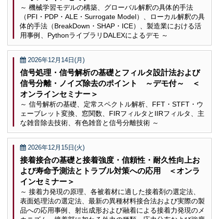
～ 機械学習モデルの構築、グローバル解釈の具体的手法
（PFI・PDP・ALE・Surrogate Model）、ローカル解釈の具
体的手法（BreakDown・SHAP・ICE）、製造業における活
用事例、PythonライブラリDALEXによるデモ ～
2026年12月14日(月)
信号処理・信号解析の基礎とフィルタ設計法および
信号分離・ノイズ除去のポイント ～デモ付～ ＜
オンラインセミナー＞
～ 信号解析の基礎、定常スペクトル解析、FFT・STFT・ウ
ェーブレット変換、窓関数、FIRフィルタとIIRフィルタ、主
な雑音除去技術、有色雑音と信号分離技術 ～
2026年12月15日(火)
接着接合の基礎と接着強度・信頼性・耐久性向上お
よび寿命予測法とトラブル対策への応用 ＜オンラ
インセミナー＞
～ 接着力発現の原理、各被着材に適した接着剤の選定法、
表面処理法の選定法、最新の異種材料接合法および実際の製
品への応用事例、射出成形および融着による接着力発現のメ