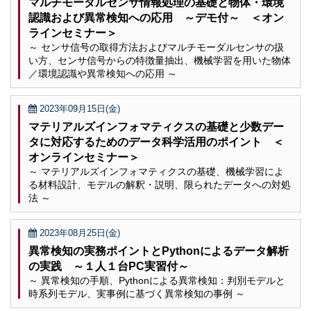
マルチモーダルセンサ情報処理の基礎と物体・環境
認識および異常検知への応用 ～デモ付～ ＜オン
ラインセミナー＞
～ センサ信号の取得方法およびマルチモーダルセンサの扱
い方、センサ信号からの特徴量抽出、機械学習を用いた物体
／環境認識や異常検知への応用 ～
2023年09月15日(金)
マテリアルズインフォマティクスの基礎と少数デー
タに対応するためのデータ科学活用のポイント ＜
オンラインセミナー＞
～ マテリアルズインフォマティクスの基礎、機械学習によ
る材料設計、モデルの解釈・説明、限られたデータへの対処
法 ～
2023年08月25日(金)
異常検知の実務ポイントとPythonによるデータ解析
の実践 ～１人１台PC実習付～
～ 異常検知の手順、Pythonによる異常検知：判別モデルと
時系列モデル、実事例に基づく異常検知の事例 ～