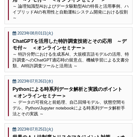
～ 論理知識型AIおよびデータ駆動型AIの特長と活用事例、ハ
イブリッドAIの有用性と自動運転システム開発における役割
～
2023年08月01日(火)
ChatGPTを活用した特許調査技術とその応用 ～デ
モ付～ ＜オンラインセミナー＞
～ 特許分野における生成系AI、大規模言語モデルの活用、特
許調査へのChatGPT適応時の留意点、機械学習による文書分
類、AI特許調査ツールと活用法 ～
2023年07月26日(水)
Pythonによる時系列データ解析と実践のポイント
＜オンラインセミナー＞
～ データの可視化と前処理、自己回帰モデル、状態空間モ
デル、Python/Jupyter notebookによる時系列データ解析手
法とその実践 ～
2023年07月25日(火)