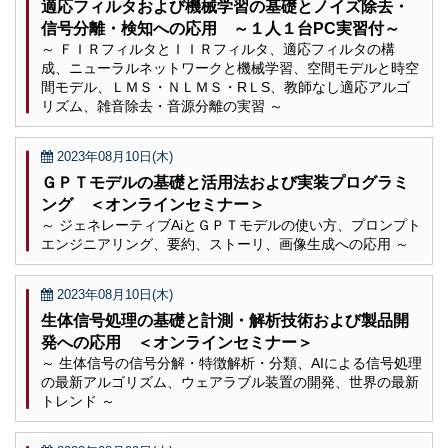
適応フィルタおよび機械学習の基礎とノイズ除去・
信号分離・検知への応用 ～１人１台PC実習付～
～ ＦＩＲフィルタとＩＩＲフィルタ、適応フィルタの構
成、ニューラルネットワークと機械学習、空間モデルと時空
間モデル、ＬＭＳ・ＮＬＭＳ・RＬS、教師なし適応アルゴ
リズム、雑音除去・音源分離の実習 ～
2023年08月10日(木)
ＧＰＴモデルの基礎と活用法および実装プログラミ
ング ＜オンラインセミナー＞
～ ジェネレーティブAiとＧＰＴモデルの使い方、プロンプト
エンジニアリング、要約、ストーリ、画像生成への応用 ～
2023年08月10日(木)
生体信号処理の基礎と計測・解析技術および製品開
発への応用 ＜オンラインセミナー＞
～ 生体信号の信号分解・特徴解析・分類、AIによる信号処理
の最新アルゴリズム、ウェアラブル装置の開発、世界の最新
トレンド ～