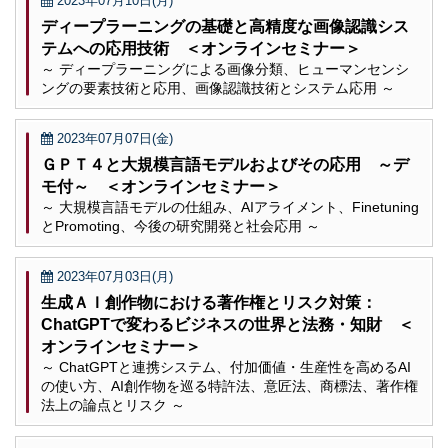
2023年07月10日(月)
ディープラーニングの基礎と高精度な画像認識シス
テムへの応用技術 ＜オンラインセミナー＞
～ ディープラーニングによる画像分類、ヒューマンセンシ
ングの要素技術と応用、画像認識技術とシステム応用 ～
2023年07月07日(金)
ＧＰＴ４と大規模言語モデルおよびその応用 ～デ
モ付～ ＜オンラインセミナー＞
～ 大規模言語モデルの仕組み、AIアライメント、Finetuning
とPromoting、今後の研究開発と社会応用 ～
2023年07月03日(月)
生成ＡＩ創作物における著作権とリスク対策：
ChatGPTで変わるビジネスの世界と法務・知財 ＜
オンラインセミナー＞
～ ChatGPTと連携システム、付加価値・生産性を高めるAI
の使い方、AI創作物を巡る特許法、意匠法、商標法、著作権
法上の論点とリスク ～