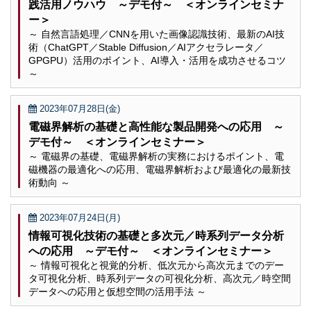
践活用ノウハウ ～デモ付～ ＜オンラインセミナ
ー＞
～ 自然言語処理／CNNを用いた画像認識技術、最新のAI技
術（ChatGPT／Stable Diffusion／AIアクセラレータ／
GPGPU）活用のポイント、AI導入・活用を成功させるコツ
～
2023年07月28日(金)
電磁界解析の基礎と高性能な製品開発への応用 ～
デモ付～ ＜オンラインセミナー＞
～ 電磁界の基礎、電磁界解析の実務におけるポイント、電
磁機器の最適化への応用、電磁界解析および最適化の最新技
術動向 ～
2023年07月24日(月)
情報可視化技術の基礎と多次元／時系列データ分析
への応用 ～デモ付～ ＜オンラインセミナー＞
～ 情報可視化と視覚的分析、低次元から高次元までのデー
タ可視化分析、時系列データの可視化分析、高次元／時空間
データへの応用と仮想空間の活用手法 ～