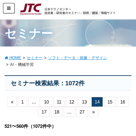
セミナー
HOME
セミナー
ソフト・データ・画像・デザイン
AI・機械学習
セミナー検索結果：1072件
«
1
…
10
11
12
13
14
15
16
17
18
…
27
»
521〜560件（1072件中）