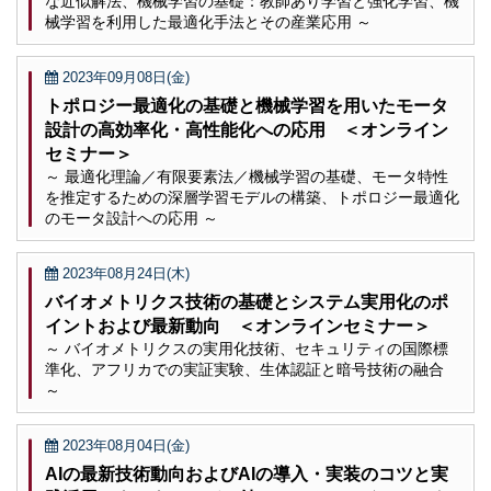
な近似解法、機械学習の基礎：教師あり学習と強化学習、機
械学習を利用した最適化手法とその産業応用 ～
2023年09月08日(金)
トポロジー最適化の基礎と機械学習を用いたモータ
設計の高効率化・高性能化への応用 ＜オンライン
セミナー＞
～ 最適化理論／有限要素法／機械学習の基礎、モータ特性
を推定するための深層学習モデルの構築、トポロジー最適化
のモータ設計への応用 ～
2023年08月24日(木)
バイオメトリクス技術の基礎とシステム実用化のポ
イントおよび最新動向 ＜オンラインセミナー＞
～ バイオメトリクスの実用化技術、セキュリティの国際標
準化、アフリカでの実証実験、生体認証と暗号技術の融合
～
2023年08月04日(金)
AIの最新技術動向およびAIの導入・実装のコツと実