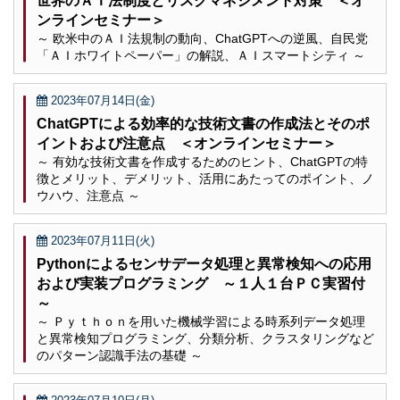
世界のＡＩ法制度とリスクマネジメント対策 ＜オ
ンラインセミナー＞
～ 欧米中のＡＩ法規制の動向、ChatGPTへの逆風、自民党
「ＡＩホワイトペーパー」の解説、ＡＩスマートシティ ～
2023年07月14日(金)
ChatGPTによる効率的な技術文書の作成法とそのポ
イントおよび注意点 ＜オンラインセミナー＞
～ 有効な技術文書を作成するためのヒント、ChatGPTの特
徴とメリット、デメリット、活用にあたってのポイント、ノ
ウハウ、注意点 ～
2023年07月11日(火)
Pythonによるセンサデータ処理と異常検知への応用
および実装プログラミング ～１人１台ＰＣ実習付
～
～ Ｐｙｔｈｏｎを用いた機械学習による時系列データ処理
と異常検知プログラミング、分類分析、クラスタリングなど
のパターン認識手法の基礎 ～