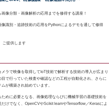
ら画像分類・画像解析の応用までを修得する講座！
像識別・追跡技術の応用をPythonによるデモを通して修得
は、ご提供します
メラで映像を取得してIoT技術で解析する技術の導入が広まり
の目で行っていた検査や確認などの工程が自動化され、さらに
テムが構築され始めています。
ために必要となる、画像処理ならびに機械学習の基礎技術を
OpenCVやScikit learnやTensorflow／Kerasによ