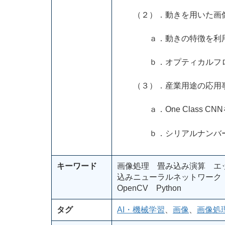
（２）．動きを用いた画像
ａ．動きの特徴を利用し
ｂ．オプティカルフロー
（３）．産業用途の応用
ａ．One Class CN
ｂ．シリアルナンバー
キーワード
画像処理 畳み込み演算 エ
込みニューラルネットワーク
OpenCV Python
タグ
AI・機械学習
、
画像
、
画像処