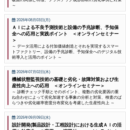
～
2026年08月03日(月)
ＡＩによる不良予測技術と設備の予兆診断、予知保
全への応用と実践ポイント ＜オンラインセミナー
＞
～ データ活用による付加価値創造とそれを実現するスマー
トファクトリー、設備の予兆診断、予知保全へのデジタル技
術導入と活用のポイント ～
2026年07月02日(木)
機械状態監視技術の基礎と劣化・故障対策および生
産性向上への応用 ＜オンラインセミナー＞
～ 診断チェック手順とそのポイント、複数の劣化要因の重
ね合わせによって劣化加速する事象の分析と対策、検査のば
らつきや劣化確率密度分布変化を考慮した生産性向上 ～
2026年09月09日(水)
設計開発(製品設計・工程設計)における生成ＡＩの活