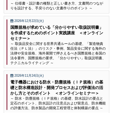
～ 仕様書・設計書の種類と正しい書き方、文書間のつなが
りを設計する、手戻りのない文書作りのポイント ～
2026年12月22日(火)
国際規格が求めている「分かりやすい取扱説明書」
を作成するためのポイント実践講座 ＜オンライン
セミナー＞
～ 取扱品安全に関する世界共通ルールの基礎、「製造物責
任法（ＰＬ法）」のリスク・事例、製品安全に関する海外の
法律や安全規格、海外展開で押さえるべき国際規格と各国の
法令要件、国際規格の要求、「分かりやすい」取扱説明書、
テクニカルライティング ～
2026年11月24日(火)
電子機器における防水・防塵規格（ＩＰ規格）の基
礎と防水構造設計・開発プロセスおよび評価法の活
かし方とそのポイント ＜オンラインセミナー＞
～ 防水・防塵規格（ＩＰ規格）の基礎、防水設計の要点と
定石のポイント、防水設計の注意点および留意点、防水機能
の評価方法、防水製品の開発工程管理と体制構築の要点 ～