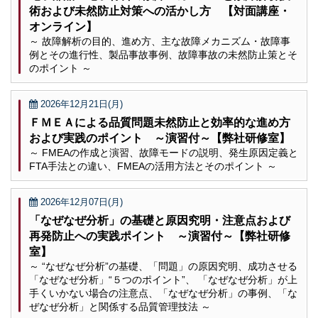
術および未然防止対策への活かし方 【対面講座・
オンライン】
～ 故障解析の目的、進め方、主な故障メカニズム・故障事
例とその進行性、製品事故事例、故障事故の未然防止策とそ
のポイント ～
2026年12月21日(月)
ＦＭＥＡによる品質問題未然防止と効率的な進め方
および実践のポイント ～演習付～【弊社研修室】
～ FMEAの作成と演習、故障モードの説明、発生原因定義と
FTA手法との違い、FMEAの活用方法とそのポイント ～
2026年12月07日(月)
「なぜなぜ分析」の基礎と原因究明・注意点および
再発防止への実践ポイント ～演習付～【弊社研修
室】
～ “なぜなぜ分析”の基礎、「問題」の原因究明、成功させる
「なぜなぜ分析」“５つのポイント”、 「なぜなぜ分析」が上
手くいかない場合の注意点、「なぜなぜ分析」の事例、「な
ぜなぜ分析」と関係する品質管理技法 ～