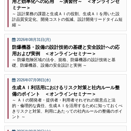
用と効率化への応用 ～演習付～ ＜オンラインセ
ミナー＞
～ 設計業務の課題と生成ＡＩの役割、生成ＡＩを用いた設
計品質安定化、開発コストの低減、設計開発リードタイム短
縮 ～
2026年08月31日(月)
防爆機器・設備の設計技術の基礎と安全設計への応
用および実例 ＜オンラインセミナー＞
～ 防爆危険区域の法令、規格、防爆機器の設計技術と基
礎、防爆機器、設備の安全設計と実例 ～
2026年07月08日(水)
生成ＡＩ利活用におけるリスク対策と社内ルール整
備のポイント ＜オンラインセミナー＞
～ ＡＩの開発者・提供者・利用者それぞれの留意点と法
的・倫理的な責任、生成ＡＩを活用するために知っておくべ
きリスクと対策、利用にあたっての社内ルールの整備のポイ
ント ～