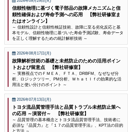
2026年09月29日(火)
信頼性物理に基づく電子部品の故障メカニズムと信
頼性確保および寿命予測への応用 【弊社研修室ま
たはオンライン】
～ 信頼性設計と信頼性検証技術、故障に至る劣化反応と基
本モデル、信頼性物理に基づいた寿命予測試験、寿命データ
を正しく理解するための統計解析技術 ～
2026年08月17日(月)
故障解析技術の基礎と未然防止のための活用ポイン
トおよび留意点 【弊社研修室】
～ 実務視点でのＦＭＥＡ、ＦＴＡ、DRBFM、なぜなぜ分
析、ロジックツリー、PM分析、ＷｈａｔＩｆの効果的な活
用法と使い分けのポイント ～
2026年07月13日(月)
トヨタ流品質管理手法と品質トラブル未然防止策へ
の応用 ～演習付～ 【弊社研修室】
～ 品質管理の基本概念とトヨタ流品質管理手法、技術者に
必須な『品質力』と『１７の品質管理手法』、KPT法の目的
と方法 ～