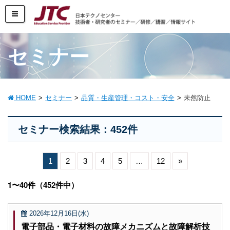
セミナー
HOME
セミナー
品質・生産管理・コスト・安全
未然防止
セミナー検索結果：452件
1
2
3
4
5
…
12
»
1〜40件（452件中）
2026年12月16日(水)
電子部品・電子材料の故障メカニズムと故障解析技