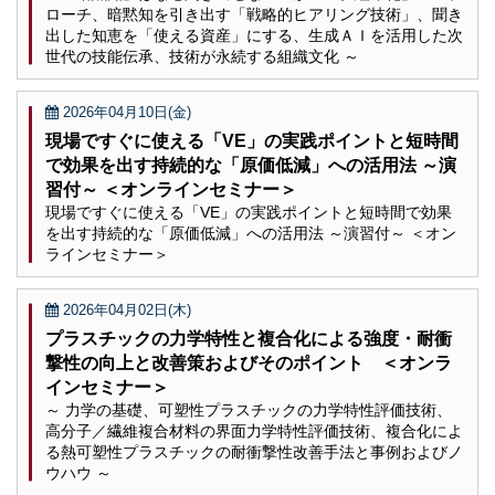
ローチ、暗黙知を引き出す「戦略的ヒアリング技術」、聞き
出した知恵を「使える資産」にする、生成ＡＩを活用した次
世代の技能伝承、技術が永続する組織文化 ～
2026年04月10日(金)
現場ですぐに使える「VE」の実践ポイントと短時間
で効果を出す持続的な「原価低減」への活用法 ～演
習付～ ＜オンラインセミナー＞
現場ですぐに使える「VE」の実践ポイントと短時間で効果
を出す持続的な「原価低減」への活用法 ～演習付～ ＜オン
ラインセミナー＞
2026年04月02日(木)
プラスチックの力学特性と複合化による強度・耐衝
撃性の向上と改善策およびそのポイント ＜オンラ
インセミナー＞
～ 力学の基礎、可塑性プラスチックの力学特性評価技術、
高分子／繊維複合材料の界面力学特性評価技術、複合化によ
る熱可塑性プラスチックの耐衝撃性改善手法と事例およびノ
ウハウ ～