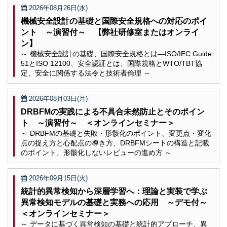
2026年08月26日(水)
機械安全設計の基礎と国際安全規格への対応のポイ
ント ～演習付～ 【弊社研修室またはオンライ
ン】
～ 機械安全設計の基礎、国際安全規格とは―ISO/IEC Guide
51とISO 12100、安全認証とは、国際規格とWTO/TBT協
定、安全に関係する法令と技術者倫理 ～
2026年08月03日(月)
DRBFMの実践による不具合未然防止とそのポイン
ト ～演習付～ ＜オンラインセミナー＞
～ DRBFMの基礎と失敗・形骸化のポイント、変更点・変化
点の捉え方と心配点の導き方、DRBFMシートの構造と記載
のポイント、形骸化しないレビューの進め方 ～
2026年09月15日(火)
統計的異常検知から深層学習へ：理論と実装で学ぶ
異常検知モデルの基礎と実務への応用 ～デモ付～
＜オンラインセミナー＞
～ データに基づく異常検知の基礎と統計的アプローチ、異