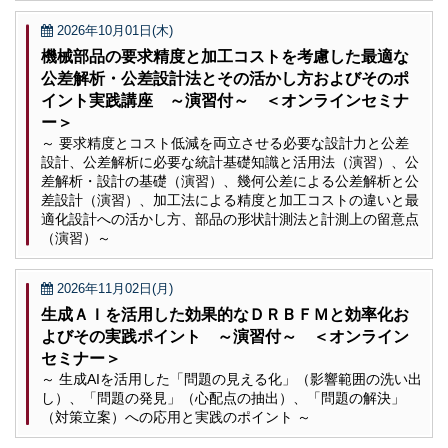
2026年10月01日(木)
機械部品の要求精度と加工コストを考慮した最適な
公差解析・公差設計法とその活かし方およびそのポ
イント実践講座 ～演習付～ ＜オンラインセミナ
ー＞
～ 要求精度とコスト低減を両立させる必要な設計力と公差
設計、公差解析に必要な統計基礎知識と活用法（演習）、公
差解析・設計の基礎（演習）、幾何公差による公差解析と公
差設計（演習）、加工法による精度と加工コストの違いと最
適化設計への活かし方、部品の形状計測法と計測上の留意点
（演習）～
2026年11月02日(月)
生成ＡＩを活用した効果的なＤＲＢＦＭと効率化お
よびその実践ポイント ～演習付～ ＜オンライン
セミナー＞
～ 生成AIを活用した「問題の見える化」（影響範囲の洗い出
し）、「問題の発見」（心配点の抽出）、「問題の解決」
（対策立案）への応用と実践のポイント ～