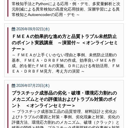
常検知手法とPythonによる応用・例・デモ、多変量解析と次
元削減による異常検知の高度化応用技術、深層学習による異
常検知とAutoencoderの応用・デモ ～
2026年09月02日(水)
ＦＭＥＡの効果的な進め方と品質トラブル未然防止
のポイント実践講座 ～演習付～ ＜オンラインセミ
ナー＞
～ ＦＭＥＡが上手くいかない理由と事例、未然防止活動の
基本、ＦＭＥＡ・ＤＲＢＦＭの作成、効率良いＦＭＥＡ作
成、的を射たＦＭＥＡの実施、ＤＲにおける有効活用、ＦＭ
ＥＡ・ＤＲＢＦＭ見方、考え方の演習 ～
2026年07月23日(木)
プラスチック成形品の劣化・破壊・環境応力割れの
メカニズムとその評価法およびトラブル対策のポイ
ント ＜オンラインセミナー＞
～ プラスチック成形加工品の品質管理、材料設計と劣化お
よびトラブルの要因と対策・事例、劣化現象と対策、劣化の
評価方法、環境応力割れのメカニズム、破壊（クラック）と
破面の関係と特徴、プラスチック成形部材の劣化事例と対策