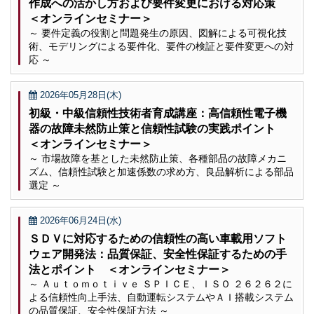
作成への活かし方および要件変更における対応策
＜オンラインセミナー＞
～ 要件定義の役割と問題発生の原因、図解による可視化技
術、モデリングによる要件化、要件の検証と要件変更への対
応 ～
2026年05月28日(木)
初級・中級信頼性技術者育成講座：高信頼性電子機
器の故障未然防止策と信頼性試験の実践ポイント
＜オンラインセミナー＞
～ 市場故障を基とした未然防止策、各種部品の故障メカニ
ズム、信頼性試験と加速係数の求め方、良品解析による部品
選定 ～
2026年06月24日(水)
ＳＤＶに対応するための信頼性の高い車載用ソフト
ウェア開発法：品質保証、安全性保証するための手
法とポイント ＜オンラインセミナー＞
～ Ａｕｔｏｍｏｔｉｖｅ ＳＰＩＣＥ、ＩＳＯ ２６２６２に
よる信頼性向上手法、自動運転システムやＡＩ搭載システム
の品質保証、安全性保証方法 ～