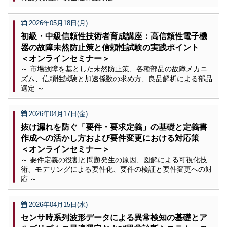
2026年05月18日(月)
初級・中級信頼性技術者育成講座：高信頼性電子機
器の故障未然防止策と信頼性試験の実践ポイント
＜オンラインセミナー＞
～ 市場故障を基とした未然防止策、各種部品の故障メカニ
ズム、信頼性試験と加速係数の求め方、良品解析による部品
選定 ～
2026年04月17日(金)
抜け漏れを防ぐ「要件・要求定義」の基礎と定義書
作成への活かし方および要件変更における対応策
＜オンラインセミナー＞
～ 要件定義の役割と問題発生の原因、図解による可視化技
術、モデリングによる要件化、要件の検証と要件変更への対
応 ～
2026年04月15日(水)
センサ時系列波形データによる異常検知の基礎とア