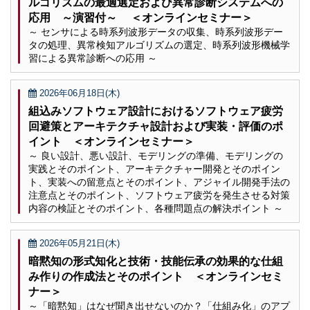
ルゴリズムの最適選定および異常診断システムへの
応用 ～演習付～ ＜オンラインセミナー＞
～ センサによる時系列波形データの収集、時系列波形デー
タの処理、異常検知アルゴリズムの選定、時系列波形機械学
習による異常診断への応用 ～
2026年06月18日(木)
組込みソフトウェア設計におけるソフトウェア疲労
回避策とアーキテクチャ設計および実装・評価のポ
イント ＜オンラインセミナー＞
～ 良い設計、悪い設計、モデリングの準備、モデリングの
実践とそのポイント、アーキテクチャー開発とそのポイン
ト、実装への留意点とそのポイント、アジャイル開発手法の
注意点とそのポイント、ソフトウェア疲労を発生させる対策
内容の検証とそのポイント、各種問題点の解決ポイント ～
2026年05月21日(木)
暗黙知の形式知化と技術・技能伝承の効果的な仕組
み作りの作成法とそのポイント ＜オンラインセミ
ナー＞
～「暗黙知」はなぜ聞き出せないのか？「仕組み化」のアプ