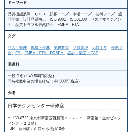
キーワード
品質機能展開 ＱＦＤ 顧客ニーズ 市場ニーズ 技術シーズ 設
計開発 設計品質向上 ISO 9001 ISO31000 リスクマネジメン
ト 品質トラブル未然防止 FMEA FTA
タグ
リスク管理
、
規格・標準
、
業務改善
、
品質管理
、
品質工学
、
未然防
止
、
CS
、
FMEA・FTA・DRBFM
、
設計・製図・CAD
受講料
一般 (1名)：49,500円(税込)
同時複数申込の場合(1名)：44,000円(税込)
会場
日本テクノセンター研修室
〒 163-0722 東京都新宿区西新宿２－７－１ 新宿第一生命ビルデ
ィング（２２階）
- JR「新宿駅」西口から徒歩10分