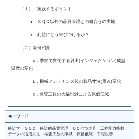
（１）．実践するポイント
ａ．ＳＱＣ以外の品質管理との組合せの実施
ｂ．利益にどう結びつけるか？
（２）事例紹介
a．季節で変化する射出(インジェクション)成型
温度の変化
b．機械メンテナンス後の製品寸法(厚み)変化
c．検査工数の大幅削減による原価低減
キーワード
統計学 ＳＱＣ 統計的品質管理 ＱＣ七つ道具 工程能力指数
データの活用方法 検査工数の削減 原価低減 工程改善