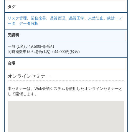
タグ
リスク管理
、
業務改善
、
品質管理
、
品質工学
、
未然防止
、
統計・デ
ータ
、
データ分析
受講料
一般 (1名)：49,500円(税込)
同時複数申込の場合(1名)：44,000円(税込)
会場
オンラインセミナー
本セミナーは、Web会議システムを使用したオンラインセミナーと
して開催します。