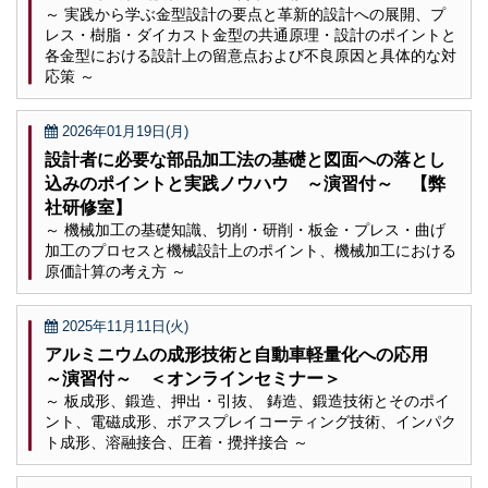
～ 実践から学ぶ金型設計の要点と革新的設計への展開、プ
レス・樹脂・ダイカスト金型の共通原理・設計のポイントと
各金型における設計上の留意点および不良原因と具体的な対
応策 ～
2026年01月19日(月)
設計者に必要な部品加工法の基礎と図面への落とし
込みのポイントと実践ノウハウ ～演習付～ 【弊
社研修室】
～ 機械加工の基礎知識、切削・研削・板金・プレス・曲げ
加工のプロセスと機械設計上のポイント、機械加工における
原価計算の考え方 ～
2025年11月11日(火)
アルミニウムの成形技術と自動車軽量化への応用
～演習付～ ＜オンラインセミナー＞
～ 板成形、鍛造、押出・引抜、 鋳造、鍛造技術とそのポイ
ント、電磁成形、ボアスプレイコーティング技術、インパク
ト成形、溶融接合、圧着・攪拌接合 ～