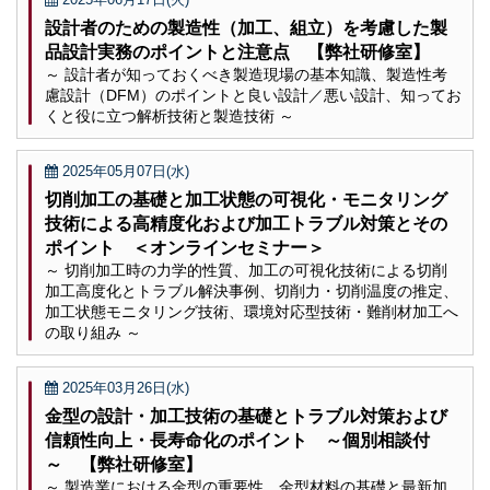
設計者のための製造性（加工、組立）を考慮した製
品設計実務のポイントと注意点 【弊社研修室】
～ 設計者が知っておくべき製造現場の基本知識、製造性考
慮設計（DFM）のポイントと良い設計／悪い設計、知ってお
くと役に立つ解析技術と製造技術 ～
2025年05月07日(水)
切削加工の基礎と加工状態の可視化・モニタリング
技術による高精度化および加工トラブル対策とその
ポイント ＜オンラインセミナー＞
～ 切削加工時の力学的性質、加工の可視化技術による切削
加工高度化とトラブル解決事例、切削力・切削温度の推定、
加工状態モニタリング技術、環境対応型技術・難削材加工へ
の取り組み ～
2025年03月26日(水)
金型の設計・加工技術の基礎とトラブル対策および
信頼性向上・長寿命化のポイント ～個別相談付
～ 【弊社研修室】
～ 製造業における金型の重要性、金型材料の基礎と最新加