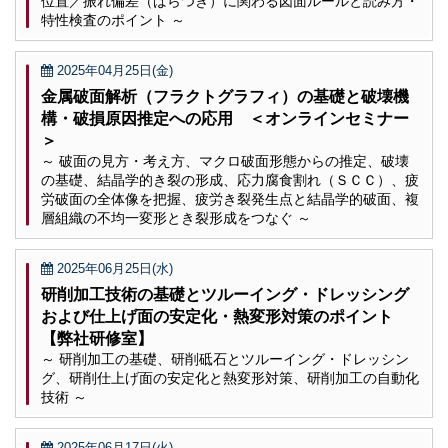
位置／振れ偏差（ばらつき）に関わる図面ルールと読み方・
特性検査のポイント ～
2025年04月25日(金)
金属破面解析（フラクトグラフィ）の基礎と破壊機
構・破損原因推定への応用 ＜オンラインセミナー
＞
～ 破面の見方・考え方、マクロ破面形態からの推定、破壊
の基礎、結晶学的き裂の形成、応力腐食割れ（ＳＣＣ）、疲
労破面の全体像を把握、疲労き裂発生点と結晶学的破面、複
層組織の不均一変形とき裂形成をつなぐ ～
2025年06月25日(水)
研削加工技術の基礎とツルーイング・ドレッシング
および仕上げ面の安定化・熱変形対策のポイント
【弊社研修室】
～ 研削加工の基礎、研削砥石とツルーイング・ドレッシン
グ、研削仕上げ面の安定化と熱変形対策、研削加工の自動化
技術 ～
2025年06月17日(火)