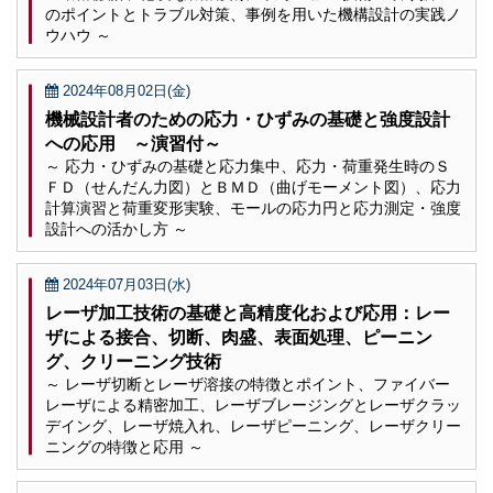
のポイントとトラブル対策、事例を用いた機構設計の実践ノ
ウハウ ～
2024年08月02日(金)
機械設計者のための応力・ひずみの基礎と強度設計
への応用 ～演習付～
～ 応力・ひずみの基礎と応力集中、応力・荷重発生時のＳ
ＦＤ（せんだん力図）とＢＭＤ（曲げモーメント図）、応力
計算演習と荷重変形実験、モールの応力円と応力測定・強度
設計への活かし方 ～
2024年07月03日(水)
レーザ加工技術の基礎と高精度化および応用：レー
ザによる接合、切断、肉盛、表面処理、ピーニン
グ、クリーニング技術
～ レーザ切断とレーザ溶接の特徴とポイント、ファイバー
レーザによる精密加工、レーザブレージングとレーザクラッ
デイング、レーザ焼入れ、レーザピーニング、レーザクリー
ニングの特徴と応用 ～