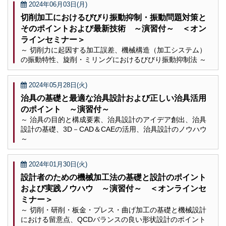
2024年06月03日(月)
切削加工におけるびびり振動抑制・振動問題対策と
そのポイントおよび最新技術 ～演習付～ ＜オン
ラインセミナー＞
～ 切削力に起因する加工誤差、機械構造（加工システム）
の振動特性、旋削・ミリングにおけるびびり振動抑制法 ～
2024年05月28日(火)
治具の基礎と最適な治具設計および正しい治具活用
のポイント ～演習付～
～ 治具の目的と構成要素、治具設計のアイデア創出、治具
設計の基礎、3D－CAD＆CAEの活用、治具設計のノウハウ
～
2024年01月30日(火)
設計者のための機械加工法の基礎と設計のポイント
および実践ノウハウ ～演習付～ ＜オンラインセ
ミナー＞
～ 切削・研削・板金・プレス・曲げ加工の基礎と機械設計
における留意点、QCDバランスの良い形状設計のポイント