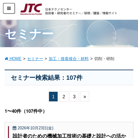
セミナー
HOME
セミナー
加工・接着接合・材料
切削・研削
セミナー検索結果：107件
1
2
3
»
1〜40件（107件中）
2026年10月23日(金)
設計者のための機械加工技術の基礎と設計への活か