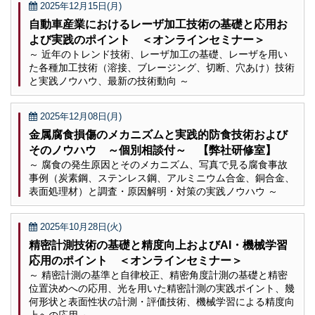
2025年12月15日(月)
自動車産業におけるレーザ加工技術の基礎と応用お
よび実践のポイント ＜オンラインセミナー＞
～ 近年のトレンド技術、レーザ加工の基礎、レーザを用い
た各種加工技術（溶接、ブレージング、切断、穴あけ）技術
と実践ノウハウ、最新の技術動向 ～
2025年12月08日(月)
金属腐食損傷のメカニズムと実践的防食技術および
そのノウハウ ～個別相談付～ 【弊社研修室】
～ 腐食の発生原因とそのメカニズム、写真で見る腐食事故
事例（炭素鋼、ステンレス鋼、アルミニウム合金、銅合金、
表面処理材）と調査・原因解明・対策の実践ノウハウ ～
2025年10月28日(火)
精密計測技術の基礎と精度向上およびAI・機械学習
応用のポイント ＜オンラインセミナー＞
～ 精密計測の基準と自律校正、精密角度計測の基礎と精密
位置決めへの応用、光を用いた精密計測の実践ポイント、幾
何形状と表面性状の計測・評価技術、機械学習による精度向