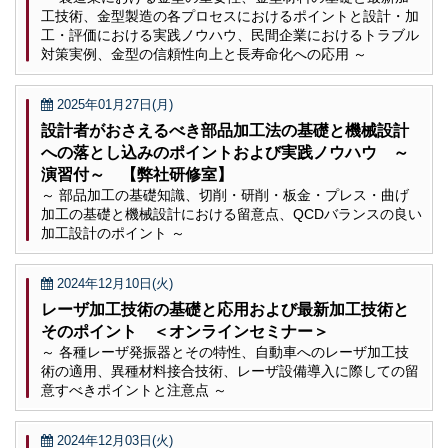
工技術、金型製造の各プロセスにおけるポイントと設計・加
工・評価における実践ノウハウ、民間企業におけるトラブル
対策実例、金型の信頼性向上と長寿命化への応用 ～
2025年01月27日(月)
設計者がおさえるべき部品加工法の基礎と機械設計
への落とし込みのポイントおよび実践ノウハウ ～
演習付～ 【弊社研修室】
～ 部品加工の基礎知識、切削・研削・板金・プレス・曲げ
加工の基礎と機械設計における留意点、QCDバランスの良い
加工設計のポイント ～
2024年12月10日(火)
レーザ加工技術の基礎と応用および最新加工技術と
そのポイント ＜オンラインセミナー＞
～ 各種レーザ発振器とその特性、自動車へのレーザ加工技
術の適用、異種材料接合技術、レーザ設備導入に際しての留
意すべきポイントと注意点 ～
2024年12月03日(火)