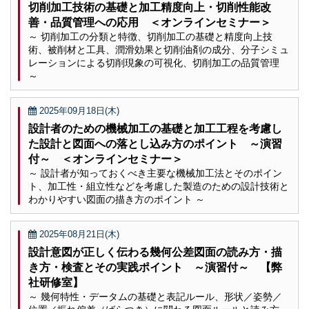
切削加工技術の基礎と加工精度向上・切削性能改
善・品質管理への応用 ＜オンラインセミナー＞
～ 切削加工の分類と特徴、切削加工の基礎と精度向上技
術、被削材と工具、潤滑効果と切削油剤の成分、分子シミュ
レーションによる切削現象の可視化、切削加工の品質管理
～
2025年09月18日(木)
設計者のための機械加工の基礎と加工工程を考慮し
た設計と図面への落とし込み方のポイント ～演習
付～ ＜オンラインセミナー＞
～ 設計者が知っておくべき主要な機械加工法とそのポイン
ト、加工性・組立性などを考慮した製造のための設計技術と
わかりやすい図面の描き方のポイント ～
2025年08月21日(木)
設計意図が正しく伝わる幾何公差図面の読み方・描
き方・検査とその実践ポイント ～演習付～ 【弊
社研修室】
～ 幾何特性・データムの基礎と表記ルール、形状／姿勢／