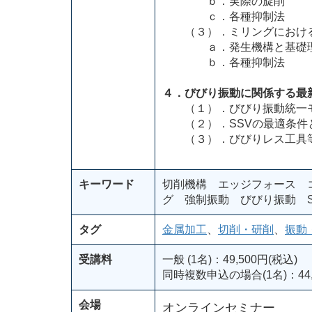
ｂ．実際の旋削
ｃ．各種抑制法
（３）．ミリングにおける
ａ．発生機構と基礎
ｂ．各種抑制法
４．びびり振動に関係する最
（１）．びびり振動統一
（２）．SSVの最適条件とC
（３）．びびりレス工具
キーワード
切削機構 エッジフォース 
グ 強制振動 びびり振動 S
タグ
金属加工
、
切削・研削
、
振動
受講料
一般 (1名)：49,500円(税込)
同時複数申込の場合(1名)：44,
会場
オンラインセミナー