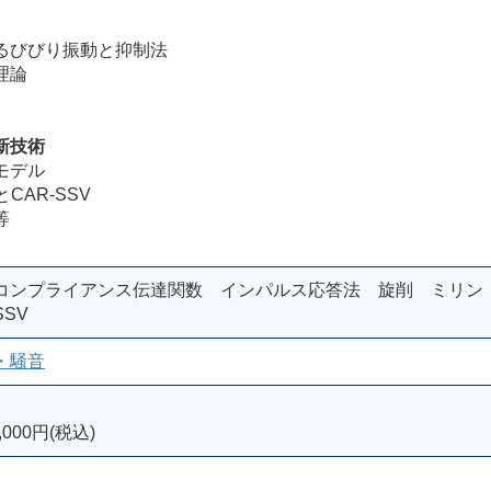
びびり振動と抑制法
理論
新技術
モデル
AR-SSV
等
コンプライアンス伝達関数 インパルス応答法 旋削 ミリン
SV
・騒音
000円(税込)