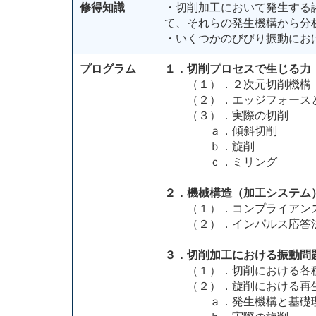
修得知識
・切削加工において発生する
て、それらの発生機構から分
・いくつかのびびり振動にお
プログラム
１．切削プロセスで生じる力
（１）．２次元切削機構
（２）．エッジフォース
（３）．実際の切削
ａ．傾斜切削
ｂ．旋削
ｃ．ミリング
２．機械構造（加工システム
（１）．コンプライアン
（２）．インパルス応答
３．切削加工における振動問
（１）．切削における各種
（２）．旋削における再生
ａ．発生機構と基礎