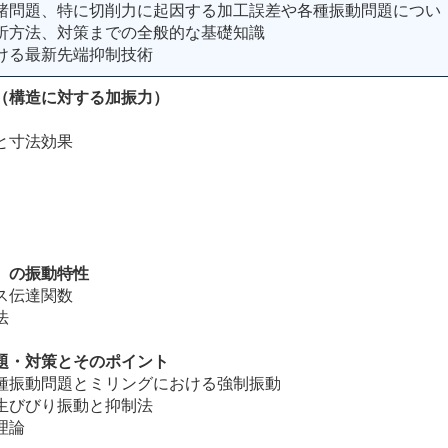
諸問題、特に切削力に起因する加工誤差や各種振動問題につい
析方法、対策までの全般的な基礎知識
ける最新先端抑制技術
（構造に対する加振力）
と寸法効果
）の振動特性
ス伝達関数
法
題・対策とそのポイント
振動問題とミリングにおける強制振動
びびり振動と抑制法
理論