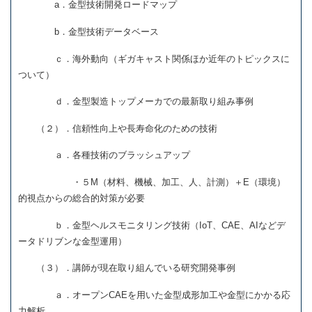
a．金型技術開発ロードマップ
b．金型技術データベース
ｃ．海外動向（ギガキャスト関係ほか近年のトピックスに
ついて）
ｄ．金型製造トップメーカでの最新取り組み事例
（２）．信頼性向上や長寿命化のための技術
ａ．各種技術のブラッシュアップ
・５M（材料、機械、加工、人、計測）＋E（環境）
的視点からの総合的対策が必要
ｂ．金型ヘルスモニタリング技術（IoT、CAE、AIなどデ
ータドリブンな金型運用）
（３）．講師が現在取り組んでいる研究開発事例
ａ．オープンCAEを用いた金型成形加工や金型にかかる応
力解析