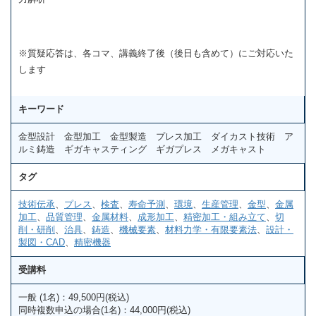
※質疑応答は、各コマ、講義終了後（後日も含めて）にご対応いた
します
キーワード
金型設計 金型加工 金型製造 プレス加工 ダイカスト技術 ア
ルミ鋳造 ギガキャスティング ギガプレス メガキャスト
タグ
技術伝承
、
プレス
、
検査
、
寿命予測
、
環境
、
生産管理
、
金型
、
金属
加工
、
品質管理
、
金属材料
、
成形加工
、
精密加工・組み立て
、
切
削・研削
、
治具
、
鋳造
、
機械要素
、
材料力学・有限要素法
、
設計・
製図・CAD
、
精密機器
受講料
一般 (1名)：49,500円(税込)
同時複数申込の場合(1名)：44,000円(税込)