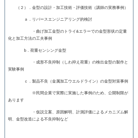
（２）．金型の設計・加工技術・評価技術（講師の実務事例）
ａ．リバースエンジニアリング的検討
・曲げ加工金型のトライ&エラーでの金型形状の定量
化と加工方法の工夫事例
b．荷重センシング金型
・成形不良抑制（しわ抑え荷重）の検出金型の製作と
実験事例
ｃ．製品不良（金属加工ウエルドライン）の金型対策事例
※民間企業で実際に実施した事例のため、公開制限が
あります
・仮説立案、原因解明、計測評価によるメカニズム解
明、金型改造による不良抑制など