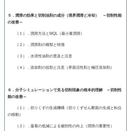
５．潤滑の効果と切削油剤の成分（境界潤滑と冷却） ～切削性能
の改善～
（１）．潤滑方法とMQL（最小量潤滑）
（２）．潤滑剤の種類と特徴
（３）．水溶性油剤の普及と注意
（４）．添加剤の役割と注意（界面活性剤と極圧添加剤）
６．分子シミュレーションで見る切削現象の根本的理解 ～切削性
能の改善～
（１）．切りくずの生成機構（切りくずせん断面の生成と転位
の移動）
（２）．凝着の低減による被削性の向上（潤滑の重要性）