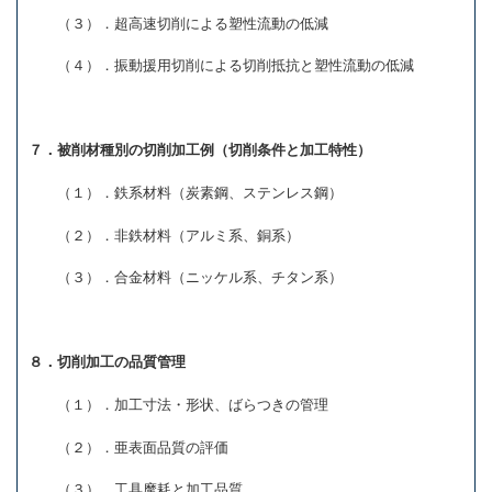
（３）．超高速切削による塑性流動の低減
（４）．振動援用切削による切削抵抗と塑性流動の低減
７．被削材種別の切削加工例（切削条件と加工特性）
（１）．鉄系材料（炭素鋼、ステンレス鋼）
（２）．非鉄材料（アルミ系、銅系）
（３）．合金材料（ニッケル系、チタン系）
８．切削加工の品質管理
（１）．加工寸法・形状、ばらつきの管理
（２）．亜表面品質の評価
（３）．工具摩耗と加工品質