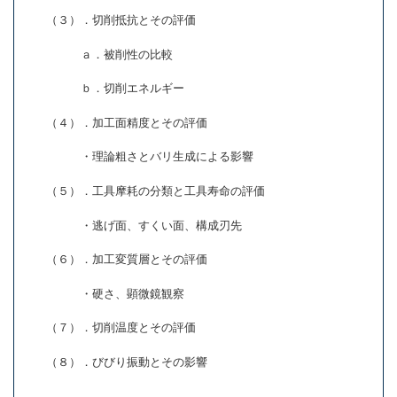
（３）．切削抵抗とその評価
ａ．被削性の比較
ｂ．切削エネルギー
（４）．加工面精度とその評価
・理論粗さとバリ生成による影響
（５）．工具摩耗の分類と工具寿命の評価
・逃げ面、すくい面、構成刃先
（６）．加工変質層とその評価
・硬さ、顕微鏡観察
（７）．切削温度とその評価
（８）．びびり振動とその影響