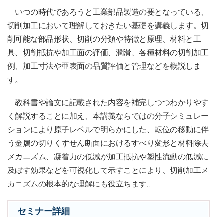
いつの時代であろうと工業部品製造の要となっている、
切削加工において理解しておきたい基礎を講義します。切
削可能な部品形状、切削の分類や特徴と原理、材料と工
具、切削抵抗や加工面の評価、潤滑、各種材料の切削加工
例、加工寸法や亜表面の品質評価と管理などを概説しま
す。
教科書や論文に記載された内容を補完しつつわかりやす
く解説することに加え、本講義ならではの分子シミュレー
ションにより原子レベルで明らかにした、転位の移動に伴
う金属の切りくずせん断面におけるすべり変形と材料除去
メカニズム、凝着力の低減が加工抵抗や塑性流動の低減に
及ぼす効果などを可視化して示すことにより、切削加工メ
カニズムの根本的な理解にも役立ちます。
セミナー詳細