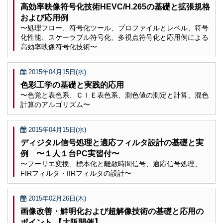
高効率映像符号化技術HEVC/H.265の基礎と拡張規格
および応用例
〜処理フロー、符号化ツール、プロファイルとレベル、符号
化性能、スケーラブル符号化、多視点符号化と応用例による
高効率映像符号化技術〜
2015年04月15日(水)
色彩工学の基礎と実践的応用
〜色覚と表色系、ＣＩＥ表色系、測色値の測定と計算、混色
計算のアルゴリズム〜
2015年04月15日(水)
ディジタル信号処理と適応フィルタ設計の基礎と実
例 〜１人１台PC実習付〜
〜フーリエ変換、標本化と離散時間信号、適応信号処理、
FIRフィルタ・IIRフィルタの設計〜
2015年02月26日(木)
画像改善・鮮明化および超解像技術の基礎と応用の
ポイント 【大阪開催】