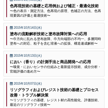
色再現技術の基礎と応用例および補正・最適化技術
〜色の表示・測定方法、色再現の原理、色補正の方法、色再
現要因の評価と最適技術〜
2015年10月14日(水)
塗布の流動解析技術と塗布故障対策への応用
〜巾方向に乱れる塗布故障、巾方向端部の不均一、多層同時
塗布への対応、粒子を含む溶液への拡張、構造連成解析〜
2015年10月13日(火)
におい（香り）の計測手法と商品開発への応用
〜嗅覚・においセンサの仕組みと最新提示技術、成分分析・
官能評価の進め方〜
2015年10月07日(水)
リソグラフィおよびレジスト技術の基礎とプロセス
改善・トラブル解決策
〜リソグラフィの基礎、レジスト材の高性能化、評価技術、
最近のリソグラフィ技術〜