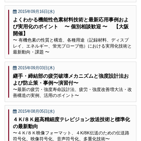
2015年09月16日(水)
よくわかる機能性色素材料技術と最新応用事例およ
び実用化のポイント 〜 個別相談歓迎 〜 【大阪
開催】
〜 有機色素の性質と構造、各種用途（記録材料、ディスプ
レイ、エネルギー、蛍光プローブ他）における実用化技術と
最新動向・課題 〜
2015年09月03日(木)
継手・締結部の疲労破壊メカニズムと強度設計法お
よび防止策・事例〜演習付〜
〜最新の疲労・強度寿命設計法、疲労・強度改善増大法・改
善構造の実例、活用のポイント〜
2015年08月05日(水)
４Ｋ/８Ｋ超高精細度テレビジョン放送技術と標準化
の最新動向
〜４Ｋ/８Ｋ映像フォーマット、４K/8K伝送のための伝送路
符号化、映像符号化、音声符号化、多重化技術〜