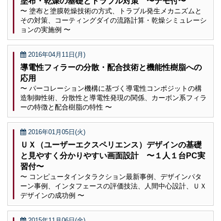
塗布・乾燥の基礎とトラブル対策 〜デモ付〜
〜 塗布と塗膜乾燥技術の方式、トラブル発生メカニズムと
その対策、コーティングダイの流路計算・乾燥シミュレーシ
ョンの実施例 〜
2016年04月11日(月)
導電性フィラーの分散・配合技術と機能性樹脂への
応用
〜 パーコレーション機構に基づく導電性コンポジットの構
造制御性術、分散性と導電性発現の関係、カーボン系フィラ
ーの特徴と配合樹脂の特性 〜
2016年01月05日(火)
ＵＸ（ユーザーエクスペリエンス）デザインの基礎
と見やすく分かりやすい画面設計 〜１人１台PC実
習付〜
〜 コンピュータインタラクション最新事例、デザインパタ
ーン事例、インタフェースの評価技法、人間中心設計、ＵＸ
デザインの成功例 〜
2015年11月06日(金)