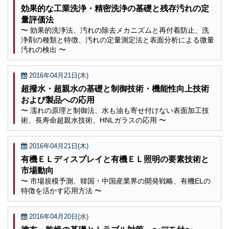
効果的な工業洗浄・精密洗浄の基礎と残存汚れの定
量評価法
〜 効果的洗浄法、汚れの除去メカニズムと再付着防止、洗
浄剤の種類と特徴、汚れの定量測定法と表面分析による微量
汚れの検出 〜
2016年04月21日(木)
超撥水・超親水の基礎と制御技術・機能性向上技術
および製品への応用
〜 濡れの原理と制御法、水も油も寄せ付けない表面加工技
術、長寿命超親水技術、HNLガラスの応用 〜
2016年04月21日(木)
有機ＥＬディスプレイと有機ＥＬ照明の要素技術と
市場動向
〜 市場規模予測、韓国・中国産業界の開発戦略、有機ELの
特徴を活かす応用方法 〜
2016年04月20日(水)