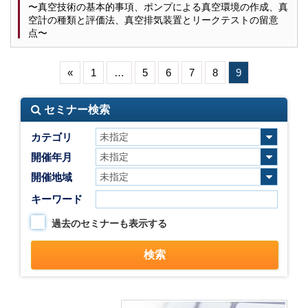
〜真空技術の基本的事項、ポンプによる真空環境の作成、真
空計の種類と評価法、真空排気装置とリークテストの留意
点〜
«
1
…
5
6
7
8
9
セミナー検索
カテゴリ
開催年月
開催地域
キーワード
過去のセミナーも表示する