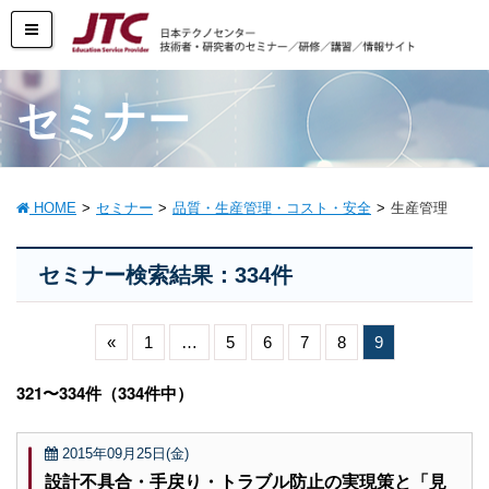
セミナー
HOME
セミナー
品質・生産管理・コスト・安全
生産管理
セミナー検索結果：334件
«
1
…
5
6
7
8
9
321〜334件（334件中）
2015年09月25日(金)
設計不具合・手戻り・トラブル防止の実現策と「見