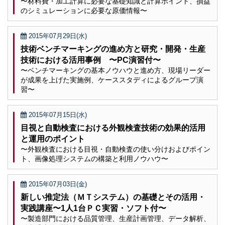
〜材料費・加工計算に必要な基礎知識と計算ポイント、損益
のシミュレーションに必要な原価情報〜
2015年07月29日(水)
技術ベンチマーキングの進め方と研究・開発・生産
技術における活用事例 〜PC演習付〜
〜ベンチマーキングの基本ノウハウと進め方、現場リーダー
が成果を上げた実施例、ケーススタディによるグループ演
習〜
2015年07月15日(水)
目視と自動検査における外観検査技術の効果的活用
と運用のポイント
〜外観検査における目視・自動検査の使い分けおよびポイン
ト、画像処理システムの構築と利用ノウハウ〜
2015年07月03日(金)
新しい推定法（ＭＴシステム）の基礎とその活用・
実践講座〜1人1台ＰＣ実習・ソフト付〜
〜製造部門における品質管理、生産計画管理、データ解析、