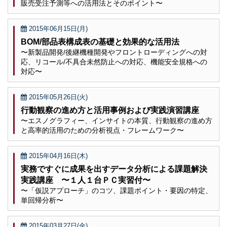
販売受注予測等への活用法とそのポイント〜
2015年06月15日(月)
BOM/部品表構成表の基礎と効果的な活用法
〜新製品開発/後継機種開発やフロントローディングへの対
応、リコール/不具合未然防止への対応、機能安全規格への
対応〜
2015年05月26日(火)
行動観察の進め方と活用事例および実践演習講座
〜エスノグラフィー、インサイトの本質、行動観察の進め方
と高率的活用のための分析視点・フレームワーク〜
2015年04月16日(木)
実務ですぐに成果を出すデータ分析による課題解決
実践講座 〜１人１台ＰＣ実習付〜
〜「仮説アプローチ」のコツ、課題ポイント・要因の特定、
単回帰分析〜
2015年03月27日(金)