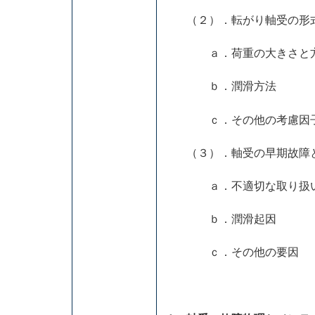
（２）．転がり軸受の形式
ａ．荷重の大きさと
ｂ．潤滑方法
ｃ．その他の考慮因
（３）．軸受の早期故障
ａ．不適切な取り扱
ｂ．潤滑起因
ｃ．その他の要因