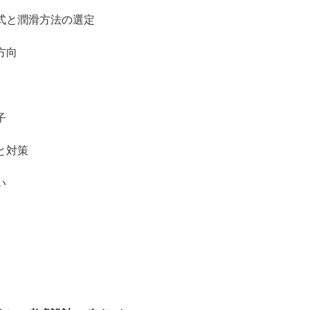
と潤滑方法の選定
方向
子
と対策
い