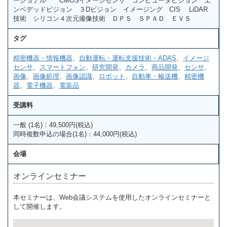
ーショナル CMOSイメージセンサ コンピュータビジョン エ
ンベデッドビジョン ３Dビジョン イメージング CIS LiDAR
技術 シリコン４次元撮像技術 ＤＰＳ ＳＰＡＤ ＥＶＳ
タグ
精密機器・情報機器
、
自動運転・運転支援技術・ADAS
、
イメージ
センサ
、
スマートフォン
、
研究開発
、
カメラ
、
商品開発
、
センサ
、
画像
、
画像処理
、
画像認識
、
ロボット
、
自動車・輸送機
、
精密機
器
、
電子機器
、
電装品
受講料
一般 (1名)：49,500円(税込)
同時複数申込の場合(1名)：44,000円(税込)
会場
オンラインセミナー
本セミナーは、Web会議システムを使用したオンラインセミナーと
して開催します。