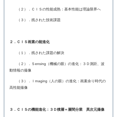
（２）．ＣＩＳの性能成熟：基本性能は理論限界へ
（３）．残された技術課題
２．ＣＩＳ画素の能進化
（１）．残された課題の解決
（２）．Ｓensing（機械の眼）の進化：３Ｄ測距、波
動情報の撮像
（３）．Ｉmaging（人の眼）の進化：画素余り時代の
高性能撮像
３．ＣＩＳの機能進化：３Ｄ積層＝層間分業 異次元撮像