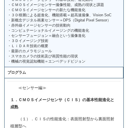
・ＣＭＯＳイメージセンサー撮像性能、成熟の現状と課題
・ＣＭＯＳイメージセンサーの新たな機能進化
・３Ｄ積層による超進化、機能搭載＝超高速撮像、Vision SoC
・新概念デジタル画素センサー＝DPS（Digital Pixel Sensor）
・赤外線イメージセンサーの技術動向
・コンピュテーショナルイメージングの機能進化
・センサーフュージョン＝融合という撮像進化
・３Ｄイメージング技術
・ＬｉＤＡＲ技術の概要
・最新のカメラモジュール
・スマホカメラの技術及び画質性能の現状
・機械の視覚認知機能＝エンベデッドビジョン
プログラム
≪センサー編≫
１．ＣＭＯＳイメージセンサ（ＣＩＳ）の基本性能進化と
成熟
（１）．ＣＩＳの性能進化：表面照射型から裏面照射
積層型へ