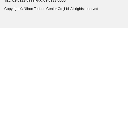
TEL: 03-5322-5888 FAX: 03-5322-5666
Copyright © Nihon Techno Center Co.,Ltd. All rights reserved.