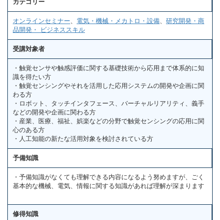
カテゴリー
オンラインセミナー
、
電気・機械・メカトロ・設備
、
研究開発・商
品開発・ ビジネススキル
受講対象者
・触覚センサや触感評価に関する基礎技術から応用まで体系的に知
識を得たい方
・触覚センシングやそれを活用した応用システムの開発や企画に関
わる方
・ロボット、タッチインタフェース、バーチャルリアリティ、義手
などの開発や企画に関わる方
・産業、医療、福祉、娯楽などの分野で触覚センシングの応用に関
心のある方
・人工知能の新たな活用対象を検討されている方
予備知識
・予備知識がなくても理解できる内容になるよう努めますが、ごく
基本的な機械、電気、情報に関する知識があれば理解が深まります
修得知識