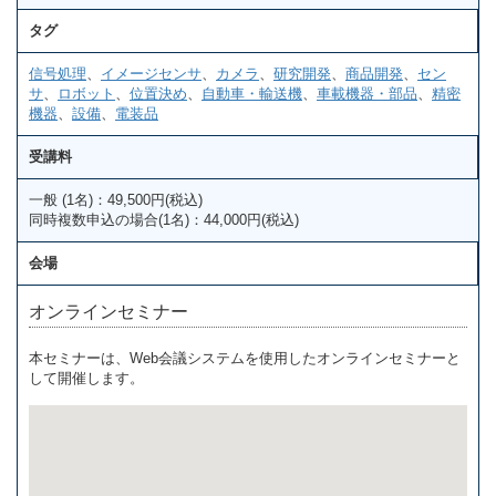
タグ
信号処理
、
イメージセンサ
、
カメラ
、
研究開発
、
商品開発
、
セン
サ
、
ロボット
、
位置決め
、
自動車・輸送機
、
車載機器・部品
、
精密
機器
、
設備
、
電装品
受講料
一般 (1名)：49,500円(税込)
同時複数申込の場合(1名)：44,000円(税込)
会場
オンラインセミナー
本セミナーは、Web会議システムを使用したオンラインセミナーと
して開催します。