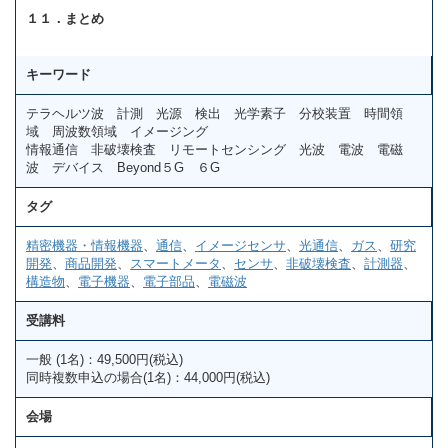
１１．まとめ
キーワード
テラヘルツ波 計測 光源 検出 光学素子 分校装置 時間領
域 周波数領域 イメージング
情報通信 非破壊検査 リモートセンシング 光波 電波 電磁
波 デバイス Beyond５G ６G
タグ
精密機器・情報機器
、
通信
、
イメージセンサ
、
光通信
、
ガス
、
研究
開発
、
商品開発
、
スマートメータ
、
センサ
、
非破壊検査
、
計測器
、
構造物
、
電子機器
、
電子部品
、
電磁波
受講料
一般 (1名)：49,500円(税込)
同時複数申込の場合(1名)：44,000円(税込)
会場